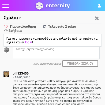
Σχόλια
2
Let's Play The Last of Us:
Παρακολούθηση
Τελευταίο Σχόλιο
Βοήθεια
Part II
Για να μπορέσετε να προσθέσετε σχόλιο θα πρέπει πρώτα να
έχετε κάνει
login
!
από
Παύλος Παπαπαύλου
18/06/20
PS4
2
3000 χαρακτήρες ακόμα
bill123456
18/06/2020
Eγω θα ηθελα να ρωτησω καθως υπαρχει μια αναστατωση στους
gamers οτι τα review ηταν ελεγχομενα και κατευθυνομενα απο την
Σονυ ως προς τι ακριβως θα πουν οι δημοσιογραφοι ως και ως προς
το τι θα δειξουν καθως για πρωτη φορα που διαβαζω κριτικες
απαγορευονταν ρητα και δια ροπαλου καποια αναφορα στη ιστορια
που καλως ή κακως παιζει ρολο στην κριτικη ενος τιτλου.Θα δουμε
τελος ενα ακομη review ή αυτο ειναι το τελικο με τις χιλιαδες
απαγορευσεις που εβαλε η Σονυ ισως γνωμη μου για να