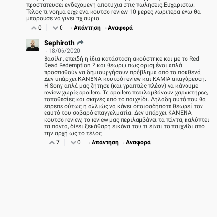
προστατευσει ενδεχομενη αποτυχια στις πωλησεις.Ευχαριστω.
Τελος τι νοημα ειχε ενα κουτσο review 10 μερες νωριτερα ενω θα
μπορουσε να γινει πχ αυριο
0
0
Απάντηση
Αναφορά
Enternity TV - ΝΕΟ VIDEO: Marvel Tokon: Fighting
Sephiroth
Souls, ΞΥΛΟ στο PS5 PRO
18/06/2020
Βασίλη, επειδή η ίδια κατάσταση ακούστηκε και με το Red
Dead Redemption 2 και θεωρώ πως ορισμένοι απλά
προσπαθούν να δημιουργήσουν πρόβλημα από το πουθενά.
Δεν υπάρχει ΚΑΝΕΝΑ κουτσό review και ΚΑΜΙΑ απαγόρευση.
Η Sony απλά μας ζήτησε (και γραπτώς πλέον) να κάνουμε
review χωρίς spoilers. Τα spoilers περιλαμβάνουν χαρακτήρες,
τοποθεσίες και σκηνές από το παιχνίδι. Δηλαδή αυτό που θα
έπρεπε ούτως η αλλιώς να κάνει οποιοσδήποτε θεωρεί τον
εαυτό του σοβαρό επαγγελματία. Δεν υπάρχει ΚΑΝΕΝΑ
κουτσό review, το review μας περιλαμβάνει τα πάντα, καλύπτει
τα πάντα, δίνει ξεκάθαρη εικόνα του τι είναι το παιχνίδι από
την αρχή ως το τέλος
7
0
Απάντηση
Αναφορά