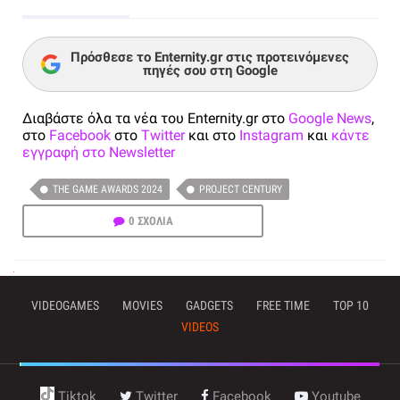
Πρόσθεσε το Enternity.gr στις προτεινόμενες
πηγές σου στη Google
Διαβάστε όλα τα νέα του Enternity.gr στο
Google News
,
στο
Facebook
στο
Twitter
και στο
Instagram
και
κάντε
εγγραφή στο Newsletter
THE GAME AWARDS 2024
PROJECT CENTURY
0 ΣΧΟΛΙΑ
VIDEOGAMES
MOVIES
GADGETS
FREE TIME
TOP 10
VIDEOS
Tiktok
Twitter
Facebook
Youtube