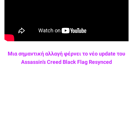
Μια σημαντική αλλαγή φέρνει το νέο update του
Assassin’s Creed Black Flag Resynced