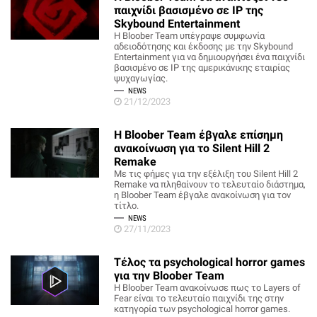
παιχνίδι βασισμένο σε IP της
Skybound Entertainment
Η Bloober Team υπέγραψε συμφωνία
αδειοδότησης και έκδοσης με την Skybound
Entertainment για να δημιουργήσει ένα παιχνίδι
βασισμένο σε IP της αμερικάνικης εταιρίας
ψυχαγωγίας.
NEWS
21/12/2023
H Bloober Team έβγαλε επίσημη
ανακοίνωση για το Silent Hill 2
Remake
Με τις φήμες για την εξέλιξη του Silent Hill 2
Remake να πληθαίνουν το τελευταίο διάστημα,
η Bloober Team έβγαλε ανακοίνωση για τον
τίτλο.
NEWS
27/11/2023
Τέλος τα psychological horror games
για την Bloober Team
H Bloober Team ανακοίνωσε πως το Layers of
Fear είναι το τελευταίο παιχνίδι της στην
κατηγορία των psychological horror games.