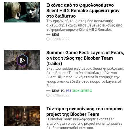
Εικόνες από το φημολογούμενο
Silent Hill 2 Remake εμφανίστηκαν
στο διαδίκτυο
Την έμφάνισή τους στα μέσα κοινωνικής
δικτύωσης έκαναν υποτιθέμενες εικόνες από
το φημολογούμενο Silent Hill 2 Remake.
NEWS
05/09/2022
Summer Game Fest: Layers of Fears,
ο νέος τίτλος της Bloober Team
(trailer)
Εκεί που πολλοί περίμεναν, βάσει φημολογίας,
ότι η Bloober Team θα αποκαλύψει ένα νέο
Silent Hill, η πολωνική εταιρεία τράβηξε την
«κουρτίνα» κι έδειξε στον κόσμο το Layers of
Fears.
NEWS
PC
PS5
XBOX SERIES X
09/06/2022
Σύντομα η ανακοίνωση του επόμενο
project της Bloober Team
H Bloober Team κυκλοφόρησε ένα teaser
artwork για το νέο της project και επισημαίνει
ότι θα ανακοινωθεί σύντομα.