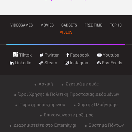
VIDEOGAMES
MOVIES
GADGETS
FREE TIME
TOP 10
VIDEOS
Tiktok
Twitter
Facebook
Youtube
Linkedin
Steam
Instagram
Rss Feeds
Αρχική
Σχετικά με εμάς
Όροι Χρήσης & Πολιτική Προστασίας Δεδομένων
Παροχή περιεχομένου
Χάρτης Πλοήγησης
Επικοινωνήστε μαζί μας
Διαφημιστείτε στο Enternity.gr
Σύστημα Πόντων