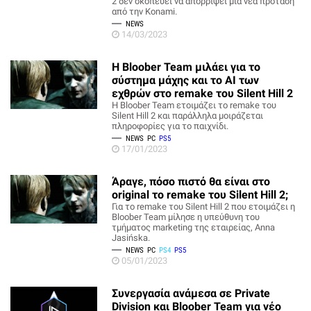
2 δεν σκοπεύει να απορρίψει μια νέα πρόταση
από την Konami.
NEWS
14/03/2023
Η Bloober Team μιλάει για το
σύστημα μάχης και το AΙ των
εχθρών στο remake του Silent Hill 2
Η Bloober Team ετοιμάζει το remake του
Silent Hill 2 και παράλληλα μοιράζεται
πληροφορίες για το παιχνίδι.
NEWS
PC
PS5
17/01/2023
Άραγε, πόσο πιστό θα είναι στο
original το remake του Silent Hill 2;
Για το remake του Silent Hill 2 που ετοιμάζει η
Bloober Team μίλησε η υπεύθυνη του
τμήματος marketing της εταιρείας, Anna
Jasińska.
NEWS
PC
PS4
PS5
05/01/2023
Συνεργασία ανάμεσα σε Private
Division και Bloober Team για νέο