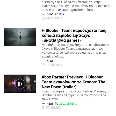
εξεπλάγη θετικά όταν κάποιος παίκτης
ανακάλυψε το μήνυμα που ήταν κρυμμένο στο
puzzle με τις φωτογραφίες polaroid.
NEWS
PC
PS5
04/11/2024
Η Bloober Team παραδέχεται πως
κάποια περίοδο έφτιαχνε
«σκατ!#@νια games»
Μια δήλωση που έχει ξεχωριστό ενδιαφέρον
έκανε η Bloober Team, αναφέροντας πως
κάποια από τα παλαιότερα games της ήταν
χαμηλής αξίας.
NEWS
21/10/2024
Xbox Partner Preview: Η Bloober
Team ανακοίνωσε το Cronos: The
New Dawn (trailer)
Κατά τη διάρκεια του Xbox Partner Preview, η
Bloober team επέστρεψε με το Cronos: The
New Dawn.
NEWS
PC
XBOX SERIES X
17/10/2024