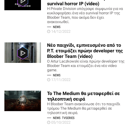
survival horror IP (video)
Η Private Division υπόγραψε συμφωνία για να
κυκλοφορήσει ένα νέο survival horror IP της
Bloober Team, που ακόμα δεν έχει
ανακοινωθεί.
NEWS
14/12/2022
Νέο παιχνίδι, εμπνευσμένο από το
P.T. ετοιμάζει πρώην developer της
Bloober Team (video)
Ο Artur Laczkowski είναι πρώην developer της
Bloober Team και ετοιμάζει ένα νέο video
game.
NEWS
17/11/2022
Το The Medium θα μεταφερθεί σε
τηλεοπτική σειρά
Η Bloober Team ανακοίνωσε ότι το παιχνίδι
τρόμου The Medium θα μεταφερθεί σε
τηλεοπτική σειρά.
NEWS
TVSERIES
05/10/2022