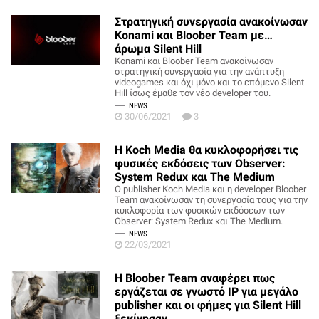
Στρατηγική συνεργασία ανακοίνωσαν
Konami και Bloober Team με…
άρωμα Silent Hill
Konami και Bloober Team ανακοίνωσαν
στρατηγική συνεργασία για την ανάπτυξη
videogames και όχι μόνο και το επόμενο Silent
Hill ίσως έμαθε τον νέο developer του.
NEWS
30/06/2021
3
Η Koch Media θα κυκλοφορήσει τις
φυσικές εκδόσεις των Observer:
System Redux και The Medium
Ο publisher Koch Media και η developer Bloober
Team ανακοίνωσαν τη συνεργασία τους για την
κυκλοφορία των φυσικών εκδόσεων των
Observer: System Redux και The Medium.
NEWS
22/03/2021
Η Bloober Team αναφέρει πως
εργάζεται σε γνωστό IP για μεγάλο
publisher και οι φήμες για Silent Hill
ξεκίνησαν