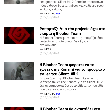
designer του Silent Hill 2 Remake αποκάλυψε
πόσες ώρες θα απαιτηθούν για να δείτε τους
τίτλους τέλους.
NEWS
PC
PS5
22/08/2024
Ρεπορτάζ: Δυο νέα projects έχει στα
σκαριά η Bloober Team
H Bloober Team φαίνεται πως ετοιμάζει δυο
projects τα οποία ακόμα δεν έχουν
ανακοινωθεί.
NEWS
29/04/2024
Η Bloober Team φέρεται να τα...
χώνει στην Konami για το πρόσφατο
trailer του Silent Hill 2
Ο πρόεδρος της Bloober Team λέει ότι το
νεότερο trailer της Konami για το Silent Hill 2
δεν αντιπροσωπεύει με ακρίβεια το παιχνίδι
που αναπτύσσει το studio.
NEWS
PC
PS5
14/02/2024
H Bloober Team θα αναπτύξει νέο