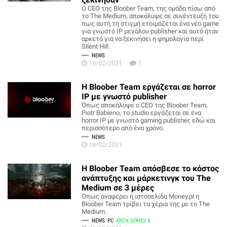
Ο CEO της Bloober Team, της ομάδα πίσω από
το The Medium, αποκάλυψε σε συνέντευξή του
πως αυτή τη στιγμή ετοιμάζεται ένα νέο game
για γνωστό IP μεγάλου publisher και αυτό ήταν
αρκετό για να ξεκινήσει η φημολογία περί
Silent Hill.
NEWS
19/02/2021
1
Η Bloober Team εργάζεται σε horror
IP με γνωστό publisher
Όπως αποκάλυψε ο CEO της Bloober Team,
Piotr Babieno, το studio εργάζεται σε ένα
horror IP με γνωστό gaming publisher, εδώ και
περισσότερο από ένα χρόνο.
NEWS
18/02/2021
Η Bloober Team απόσβεσε το κόστος
ανάπτυξης και μάρκετινγκ του The
Medium σε 3 μέρες
Όπως αναφέρει η ιστοσελίδα Money.pl η
Bloober Team τρίβει τα χέρια της με το The
Medium.
NEWS
PC
XBOX SERIES X