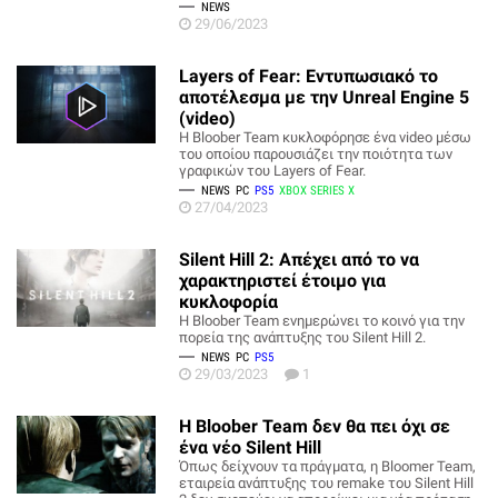
NEWS
29/06/2023
Layers of Fear: Εντυπωσιακό το
αποτέλεσμα με την Unreal Engine 5
(video)
Η Bloober Team κυκλοφόρησε ένα video μέσω
του οποίου παρουσιάζει την ποιότητα των
γραφικών του Layers of Fear.
NEWS
PC
PS5
XBOX SERIES X
27/04/2023
Silent Hill 2: Απέχει από το να
χαρακτηριστεί έτοιμο για
κυκλοφορία
H Bloober Team ενημερώνει το κοινό για την
πορεία της ανάπτυξης του Silent Hill 2.
NEWS
PC
PS5
29/03/2023
1
Η Bloober Team δεν θα πει όχι σε
ένα νέο Silent Hill
Όπως δείχνουν τα πράγματα, η Bloomer Team,
εταιρεία ανάπτυξης του remake του Silent Hill