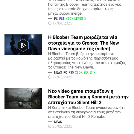
horror της Bloober Team απέκτησε ένα νέο
trailer, στο οποίο δείχνει κυρίως τους
μηχανισμούς merge.
PC
PS5
XBOX SERIES X
17/04/2025
H Bloober Team μοιράζεται νέα
στοιχεία για το Cronos: The New
Dawn videogame της (video)
Η Bloober Team βρήκε την ευκαιρία να
μοιραστεί με το κοινό της περισσότερες
πληροφορίες για το νέο game που ετοιμάζει,
το Cronos: The New Dawn.
NEWS
PC
PS5
XBOX SERIES X
22/03/2025
Νέο video game ετοιμάζουν η
Bloober Team και η Konami μετά την
επιτυχία του Silent Hill 2
Η Konami και Bloober Team ανακοίνωσαν ότι
επεκτείνουν τη συνεργασία τους μετά την
επιτυχία του Silent Hill 2 Remake.
NEWS
25/02/2025