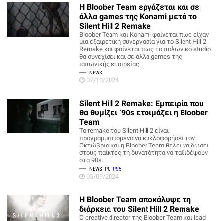
H Bloober Team εργάζεται και σε
άλλα games της Konami μετά το
Silent Hill 2 Remake
Bloober Team και Konami φαίνεται πως είχαν
μια εξαιρετική συνεργασία για το Silent Hill 2
Remake και φαίνεται πως το πολωνικό studio
θα συνεχίσει και σε άλλα games της
ιαπωνικής εταιρείας.
NEWS
07/10/2024
Silent Hill 2 Remake: Εμπειρία που
θα θυμίζει ‘90s ετοιμάζει η Bloober
Team
To remake του Silent Hill 2 είναι
προγραμματισμένο να κυκλοφορήσει τον
Οκτώβριο και η Bloober Team θέλει να δώσει
στους παίκτες τη δυνατότητα να ταξιδέψουν
στα 90s.
NEWS
PC
PS5
05/09/2024
H Bloober Team αποκάλυψε τη
διάρκεια του Silent Hill 2 Remake
Ο creative director της Bloober Team και lead