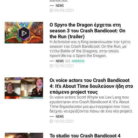
Bandicoot.
NEWS
09/09/2021
Ο Spyro the Dragon έρχεται στη
season 3 του Crash Bandicoot: On
the Run (trailer)
Η Activision και η King ανακοίνωσαν την τρίτη
season του Crash Bandicoot: On the Run, με
τίτλο Battle of the Dragons, στην οποία
προστίθεται ο Spyro the Dragon.
NEWS
IOS
ANDROID
10/06/2021
Οι voice actors του Crash Bandicoot
4: It’s About Time δουλεύουν ήδη στο
επόμενο project τους
Οι voice actors Scott Whyte και Lex Lang που
εργάστηκαν στο Crash Bandicoot 4: It’s About
Time δημοσίευσαν μια φωτογραφία που τους
δείχνει να εργάζονται πάνω σε ένα νέο project.
NEWS
18/05/2021
Το studio του Crash Bandicoot 4