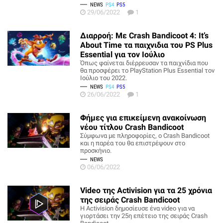
NEWS
PS4
PS5
29/06/2022
1
Διαρροή: Με Crash Bandicoot 4: It’s
About Time τα παιχνιδια του PS Plus
Essential για τον Ιούλιο
Όπως φαίνεται διέρρευσαν τα παιχνίδια που
θα προσφέρει το PlayStation Plus Essential τον
Ιούλιο του 2022.
NEWS
PS4
PS5
26/06/2022
1
Φήμες για επικείμενη ανακοίνωση
νέου τίτλου Crash Bandicoot
Σύμφωνα με πληροφορίες, ο Crash Bandicoot
και η παρέα του θα επιστρέψουν στο
προσκήνιο.
NEWS
06/06/2022
Video της Activision για τα 25 χρόνια
της σειράς Crash Bandicoot
H Activision δημοσίευσε ένα video για να
γιορτάσει την 25η επέτειο της σειράς Crash