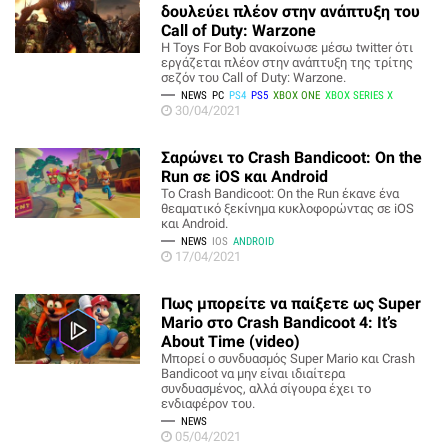
δουλεύει πλέον στην ανάπτυξη του
Call of Duty: Warzone
Η Toys For Bob ανακοίνωσε μέσω twitter ότι
εργάζεται πλέον στην ανάπτυξη της τρίτης
σεζόν του Call of Duty: Warzone.
NEWS
PC
PS4
PS5
XBOX ONE
XBOX SERIES X
30/04/2021
Σαρώνει το Crash Bandicoot: On the
Run σε iOS και Android
Το Crash Bandicoot: On the Run έκανε ένα
θεαματικό ξεκίνημα κυκλοφορώντας σε iOS
και Android.
NEWS
IOS
ANDROID
17/04/2021
Πως μπορείτε να παίξετε ως Super
Mario στο Crash Bandicoot 4: It’s
About Time (video)
Μπορεί ο συνδυασμός Super Mario και Crash
Bandicoot να μην είναι ιδιαίτερα
συνδυασμένος, αλλά σίγουρα έχει το
ενδιαφέρον του.
NEWS
05/04/2021