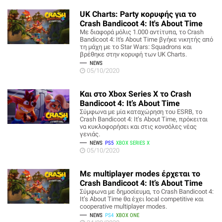
UK Charts: Party κορυφής για το
Crash Bandicoot 4: It's About Time
Με διαφορά μόλις 1.000 αντίτυπα, το Crash
Bandicoot 4: It's About Time βγήκε νικητής από
τη μάχη με το Star Wars: Squadrons και
βρέθηκε στην κορυφή των UK Charts.
NEWS
05/10/2020
Και στο Xbox Series X το Crash
Bandicoot 4: It’s About Time
Σύμφωνα με μία καταχώρηση του ESRB, το
Crash Bandicoot 4: It’s About Time, πρόκειται
να κυκλοφορήσει και στις κονσόλες νέας
γενιάς.
NEWS
PS5
XBOX SERIES X
05/10/2020
Με multiplayer modes έρχεται το
Crash Bandicoot 4: It’s About Time
Σύμφωνα με δημοσίευμα, το Crash Bandicoot 4:
It’s About Time θα έχει local competitive και
cooperative multiplayer modes.
NEWS
PS4
XBOX ONE