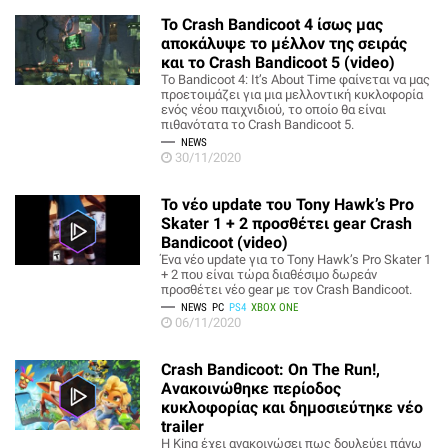
Το Crash Bandicoot 4 ίσως μας
αποκάλυψε το μέλλον της σειράς
και το Crash Bandicoot 5 (video)
Το Bandicoot 4: It’s About Time φαίνεται να μας
προετοιμάζει για μια μελλοντική κυκλοφορία
ενός νέου παιχνιδιού, το οποίο θα είναι
πιθανότατα το Crash Bandicoot 5.
NEWS
30/11/2020
Το νέο update του Tony Hawk’s Pro
Skater 1 + 2 προσθέτει gear Crash
Bandicoot (video)
Ένα νέο update για το Tony Hawk’s Pro Skater 1
+ 2 που είναι τώρα διαθέσιμο δωρεάν
προσθέτει νέο gear με τον Crash Bandicoot.
NEWS
PC
PS4
XBOX ONE
06/11/2020
Crash Bandicoot: On The Run!,
Ανακοινώθηκε περίοδος
κυκλοφορίας και δημοσιεύτηκε νέο
trailer
Η King έχει ανακοινώσει πως δουλεύει πάνω