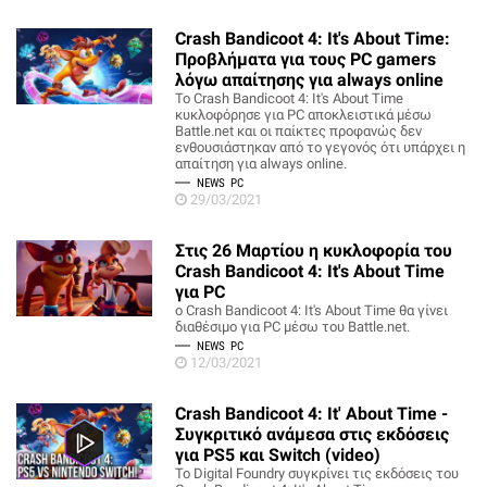
Crash Bandicoot 4: It's About Time:
Προβλήματα για τους PC gamers
λόγω απαίτησης για always online
Το Crash Bandicoot 4: It's About Time
κυκλοφόρησε για PC αποκλειστικά μέσω
Battle.net και οι παίκτες προφανώς δεν
ενθουσιάστηκαν από το γεγονός ότι υπάρχει η
απαίτηση για always online.
NEWS
PC
29/03/2021
Στις 26 Μαρτίου η κυκλοφορία του
Crash Bandicoot 4: It's About Time
για PC
ο Crash Bandicoot 4: It's About Time θα γίνει
διαθέσιμο για PC μέσω του Battle.net.
NEWS
PC
12/03/2021
Crash Bandicoot 4: It' About Time -
Συγκριτικό ανάμεσα στις εκδόσεις
για PS5 και Switch (video)
Το Digital Foundry συγκρίνει τις εκδόσεις του