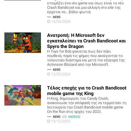
ετοιμάζει ένα νέο game και ίσως είναι το νέο
Crash Bandicoot και μια αλλαγή στο site της
έρχεται να… βάλει φωτιά.
NEWS
16/05/2024
Ανατροπή: Η Microsoft δεν
εγκαταλείπει τα Crash Bandicoot και
Spyro the Dragon
Η Toys for Bob φαίνεται πως δεν πάει
πουθενά, παρά τις φήμες που ακούγονταν το
τελευταίο διάστημα και μετά την εξαγορά της
Activision Blizzard από την Microsoft.
NEWS
15/02/2024
Τέλος εποχής για το Crash Bandicoot
mobile game της King
H King, δημιουργός του Candy Crush,
ανακοίνωσε την απόφασή της να τερματίσει τη
λειτουργία του Crash Bandicoot mobile game
On the Run στις αρχές του 2023.
NEWS
IOS
ANDROID
19/12/2022