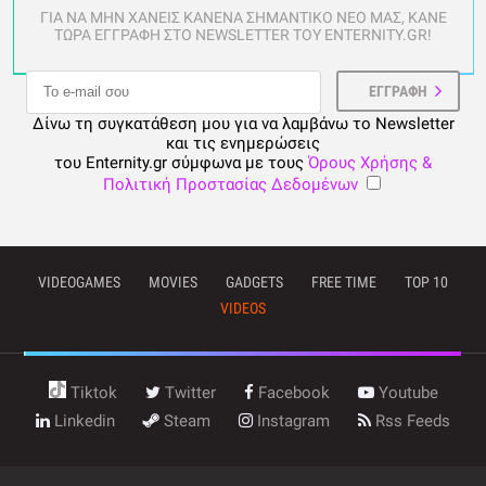
ΓΙΑ ΝΑ ΜΗΝ ΧΑΝΕΙΣ ΚΑΝΕΝΑ ΣΗΜΑΝΤΙΚΟ ΝΕΟ ΜΑΣ, ΚΑΝΕ
ΤΩΡΑ ΕΓΓΡΑΦΗ ΣΤΟ NEWSLETTER ΤΟΥ ENTERNITY.GR!
Δίνω τη συγκατάθεση μου για να λαμβάνω το Newsletter
και τις ενημερώσεις
του Enternity.gr σύμφωνα με τους
Όρους Χρήσης &
Πολιτική Προστασίας Δεδομένων
VIDEOGAMES
MOVIES
GADGETS
FREE TIME
TOP 10
VIDEOS
Tiktok
Twitter
Facebook
Youtube
Linkedin
Steam
Instagram
Rss Feeds