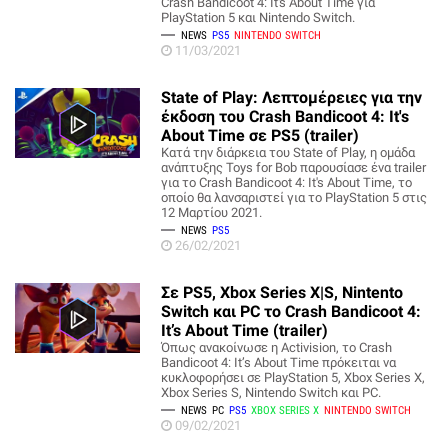
Crash Bandicoot 4: It's About Time για
PlayStation 5 και Nintendo Switch.
NEWS
PS5
NINTENDO SWITCH
11/03/2021
State of Play: Λεπτομέρειες για την
έκδοση του Crash Bandicoot 4: It's
About Time σε PS5 (trailer)
Κατά την διάρκεια του State of Play, η ομάδα
ανάπτυξης Toys for Bob παρουσίασε ένα trailer
για το Crash Bandicoot 4: It's About Time, το
οποίο θα λανσαριστεί για το PlayStation 5 στις
12 Μαρτίου 2021.
NEWS
PS5
26/02/2021
Σε PS5, Xbox Series X|S, Nintento
Switch και PC το Crash Bandicoot 4:
It’s About Time (trailer)
Όπως ανακοίνωσε η Activision, το Crash
Bandicoot 4: It’s About Time πρόκειται να
κυκλοφορήσει σε PlayStation 5, Xbox Series X,
Xbox Series S, Nintendo Switch και PC.
NEWS
PC
PS5
XBOX SERIES X
NINTENDO SWITCH
09/02/2021