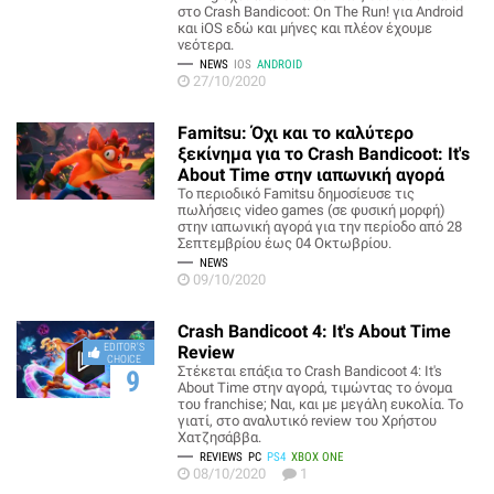
στο Crash Bandicoot: On The Run! για Android
και iOS εδώ και μήνες και πλέον έχουμε
νεότερα.
NEWS
IOS
ANDROID
27/10/2020
Famitsu: Όχι και το καλύτερο
ξεκίνημα για το Crash Bandicoot: It's
About Time στην ιαπωνική αγορά
Το περιοδικό Famitsu δημοσίευσε τις
πωλήσεις video games (σε φυσική μορφή)
στην ιαπωνική αγορά για την περίοδο από 28
Σεπτεμβρίου έως 04 Οκτωβρίου.
NEWS
09/10/2020
Crash Bandicoot 4: It's About Time
EDITOR'S
Review
CHOICE
Στέκεται επάξια το Crash Bandicoot 4: It's
9
About Time στην αγορά, τιμώντας το όνομα
του franchise; Ναι, και με μεγάλη ευκολία. Το
γιατί, στο αναλυτικό review του Χρήστου
Χατζησάββα.
REVIEWS
PC
PS4
XBOX ONE
08/10/2020
1