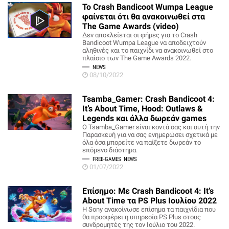
Το Crash Bandicoot Wumpa League
φαίνεται ότι θα ανακοινωθεί στα
The Game Awards (video)
Δεν αποκλείεται οι φήμες για το Crash
Bandicoot Wumpa League να αποδειχτούν
αληθινές και το παιχνίδι να ανακοινωθεί στο
πλαίσιο των The Game Awards 2022.
NEWS
08/10/2022
Tsamba_Gamer: Crash Bandicoot 4:
It’s About Time, Hood: Outlaws &
Legends και άλλα δωρεάν games
O Tsamba_Gamer είναι κοντά σας και αυτή την
Παρασκευή για να σας ενημερώσει σχετικά με
όλα όσα μπορείτε να παίξετε δωρεάν το
επόμενο διάστημα.
FREE-GAMES
NEWS
01/07/2022
Επίσημο: Με Crash Bandicoot 4: It’s
About Time τα PS Plus Ιουλίου 2022
H Sony ανακοίνωσε επίσημα τα παιχνίδια που
θα προσφέρει η υπηρεσία PS Plus στους
συνδρομητές της τον Ιούλιο του 2022.