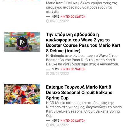
Mario Kart 8 Deluxe μάλλον κρύβει τους τις
επόμενες πίστες που θα προστεθούν το
παιχνίδι.
NEWS
NINTENDO SWITCH
05/08/2022
Την επόμενη εβδομάδα η
κυκλοφορία του Wave 2 για το
Booster Course Pass του Mario Kart
8 Deluxe (trailer)
Η Nintendo ανακοίνωσε πως το Wave 2 του
Booster Course Pass DLC του Mario Kart 8
Deluxe θα γίνει διαθέσιμο στις 4 Αυγούστου.
NEWS
NINTENDO SWITCH
28/07/2022
Επίσημο Τουρνουά Mario Kart 8
Deluxe Seasonal Circuit Balkans
Spring Cup
Η CD Media επίσημος αντιπρόσωπος της
Nintendo στη χώρα μας, διοργανώνει το Mario
Kart 8 Deluxe Seasonal Circuit Balkans Spring
Cup.
NEWS
NINTENDO SWITCH
09/04/2022