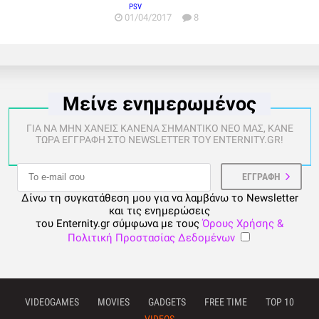
PSV
01/04/2017
8
Μείνε ενημερωμένος
ΓΙΑ ΝΑ ΜΗΝ ΧΑΝΕΙΣ ΚΑΝΕΝΑ ΣΗΜΑΝΤΙΚΟ ΝΕΟ ΜΑΣ, ΚΑΝΕ
ΤΩΡΑ ΕΓΓΡΑΦΗ ΣΤΟ NEWSLETTER ΤΟΥ ENTERNITY.GR!
Δίνω τη συγκατάθεση μου για να λαμβάνω το Newsletter
και τις ενημερώσεις
του Enternity.gr σύμφωνα με τους
Όρους Χρήσης &
Πολιτική Προστασίας Δεδομένων
VIDEOGAMES
MOVIES
GADGETS
FREE TIME
TOP 10
VIDEOS