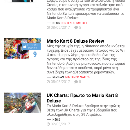
Σύμφωνα με στοιχεία που ανακοίνωσε η Media
Create, η ιαπωνική αγορά κατακλείστηκε από
κόσμο που αναζητούσε να προμηθευτεί ένα
Nintendo Switch προκειμένου να απολαύσει το
Mario Kart 8 Deluxe.
NEWS
NINTENDO SWITCH
08/05/2017
5
Mario Kart 8 Deluxe Review
EDITOR'S
Μες την ατυχία της, η Nintendo αποδεικνύεται
CHOICE
τυχερή. Διότι έχει μερικούς τίτλους για το Wii
9
U που τίμησαν λίγοι, για τα δεδομένα της
αγοράς και της προϊστορίας της ίδιας της
Nintendo δηλαδή, σε μια κονσόλα που εμπορικά
δεν στάθηκε ποτέ πουθενά, παρά μόνο στη
συνείδηση των αθεράπευτα ρομαντικών.
REVIEWS
NINTENDO SWITCH
05/05/2017
8
UK Charts: Πρώτο το Mario Kart 8
Deluxe
Το Mario Kart 8 Deluxe βρέθηκε στην πρώτη
θέση των UK Charts για την εβδομάδα που
ολοκληρώθηκε στις 29 Απριλίου.
NEWS
02/05/2017