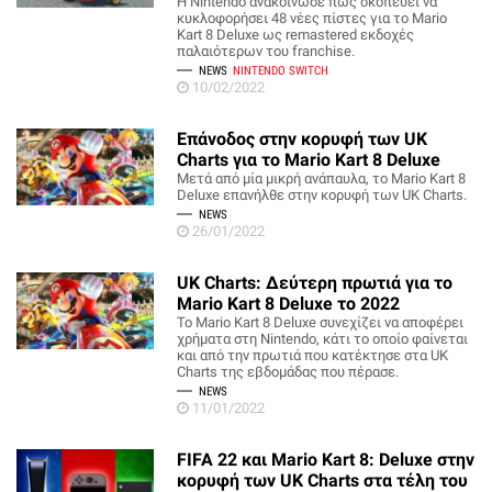
Η Nintendo ανακοίνωσε πως σκοπεύει να
κυκλοφορήσει 48 νέες πίστες για το Mario
Kart 8 Deluxe ως remastered εκδοχές
παλαιότερων του franchise.
NEWS
NINTENDO SWITCH
10/02/2022
Επάνοδος στην κορυφή των UK
Charts για το Mario Kart 8 Deluxe
Μετά από μία μικρή ανάπαυλα, το Mario Kart 8
Deluxe επανήλθε στην κορυφή των UK Charts.
NEWS
26/01/2022
UK Charts: Δεύτερη πρωτιά για το
Mario Kart 8 Deluxe το 2022
Το Mario Kart 8 Deluxe συνεχίζει να αποφέρει
χρήματα στη Nintendo, κάτι το οποίο φαίνεται
και από την πρωτιά που κατέκτησε στα UK
Charts της εβδομάδας που πέρασε.
NEWS
11/01/2022
FIFA 22 και Mario Kart 8: Deluxe στην
κορυφή των UK Charts στα τέλη του