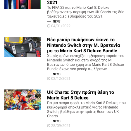
2021
To FIFA 22 και το Mario Kart 8: Deluxe
βρέθηκαν στην κορυφή των UK Charts τις δύο
τελευταίες εβδομάδες του 2021.
NEWS
04/01/2022
Νέο ρεκόρ πωλήσεων έκανε το
Nintendo Switch στην Μ. Βρετανία
με το Mario Kart 8 Deluxe Bundle
Χωρίς φρένα συνεχίζει η ξέφρενη πορεία του
Nintendo Switch και στην αγορά της Μ.
Βρετανίας, όπου χάρη στο Mario Kart 8 Deluxe
Bundle έκανε νέο ρεκόρ πωλήσεων.
NEWS
02/12/2021
UK Charts: Στην πρώτη θέση το
Mario Kart 8 Deluxe
Για μια ακόμα φορά, το Mario Kart 8 Deluxe, που
κυκλοφορεί αποκλειστικά για το Nintendo
Switch, βρέθηκε στην πρώτη θέση των UK
Charts.
NEWS
28/09/2021