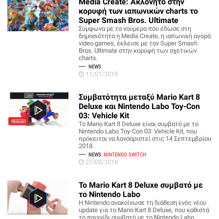
Media Create: Ακλόνητο στην
κορυφή των ιαπωνικών charts το
Super Smash Bros. Ultimate
Σύμφωνα με τα νούμερα που έδωσε στη
δημοσιότητα η Media Create, η ιαπωνική αγορά
video games, έκλεισε με τον Super Smash
Bros. Ultimate στην κορυφή των σχετικών
charts.
NEWS
11/01/2019
Συμβατότητα μεταξύ Mario Kart 8
Deluxe και Nintendo Labo Toy-Con
03: Vehicle Kit
Το Mario Kart 8 Deluxe είναι συμβατό με το
Nintendo Labo Toy-Con 03: Vehicle Kit, που
πρόκειται να λανσαριστεί στις 14 Σεπτεμβρίου
2018.
NEWS
NINTENDO SWITCH
27/08/2018
To Mario Kart 8 Deluxe συμβατό με
το Nintendo Labo
Η Nintendo ανακοίνωσε τη διάθεση ενός νέου
update για το Mario Kart 8 Deluxe, που καθιστά
το παιχνίδι συμβατό με το Nintendo Labo.