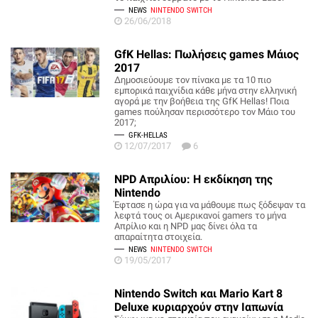
NEWS
NINTENDO SWITCH
26/06/2018
GfK Hellas: Πωλήσεις games Μάιος
2017
Δημοσιεύουμε τον πίνακα με τα 10 πιο
εμπορικά παιχνίδια κάθε μήνα στην ελληνική
αγορά με την βοήθεια της GfK Hellas! Ποια
games πούλησαν περισσότερο τον Μάιο του
2017;
GFK-HELLAS
12/07/2017
6
NPD Απριλίου: Η εκδίκηση της
Nintendo
Έφτασε η ώρα για να μάθουμε πως ξόδεψαν τα
λεφτά τους οι Αμερικανοί gamers το μήνα
Απρίλιο και η NPD μας δίνει όλα τα
απαραίτητα στοιχεία.
NEWS
NINTENDO SWITCH
19/05/2017
Nintendo Switch και Mario Kart 8
Deluxe κυριαρχούν στην Ιαπωνία