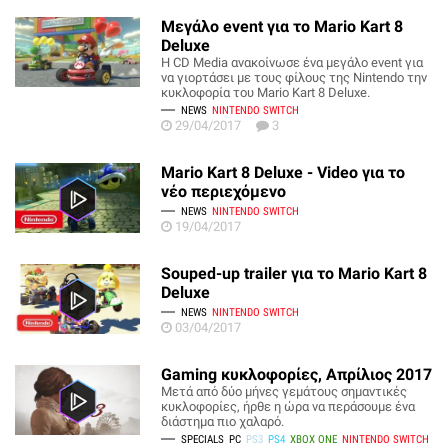
Μεγάλο event για το Mario Kart 8
Deluxe
Η CD Media ανακοίνωσε ένα μεγάλο event για
να γιορτάσει με τους φίλους της Nintendo την
κυκλοφορία του Mario Kart 8 Deluxe.
NEWS
NINTENDO SWITCH
29/04/2017
3
Mario Kart 8 Deluxe - Video για το
νέο περιεχόμενο
NEWS
NINTENDO SWITCH
19/04/2017
Souped-up trailer για το Mario Kart 8
Deluxe
NEWS
NINTENDO SWITCH
03/04/2017
Gaming κυκλοφορίες, Απρίλιος 2017
Μετά από δύο μήνες γεμάτους σημαντικές
κυκλοφορίες, ήρθε η ώρα να περάσουμε ένα
διάστημα πιο χαλαρό.
SPECIALS
PC
PS3
PS4
XBOX ONE
NINTENDO SWITCH