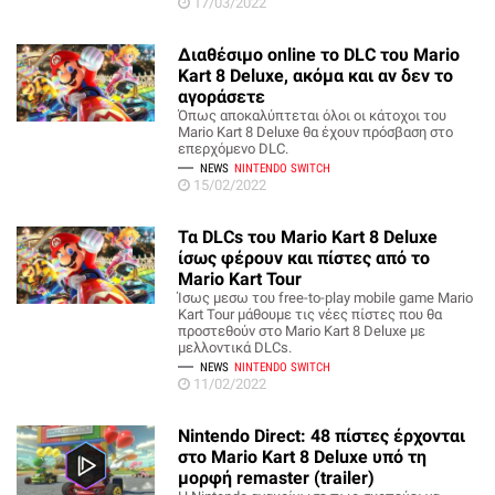
17/03/2022
Διαθέσιμο online το DLC του Mario
Kart 8 Deluxe, ακόμα και αν δεν το
αγοράσετε
Όπως αποκαλύπτεται όλοι οι κάτοχοι του
Mario Kart 8 Deluxe θα έχουν πρόσβαση στο
επερχόμενο DLC.
NEWS
NINTENDO SWITCH
15/02/2022
Τα DLCs του Mario Kart 8 Deluxe
ίσως φέρουν και πίστες από το
Mario Kart Tour
Ίσως μεσω του free-to-play mobile game Mario
Kart Tour μάθουμε τις νέες πίστες που θα
προστεθούν στο Mario Kart 8 Deluxe με
μελλοντικά DLCs.
NEWS
NINTENDO SWITCH
11/02/2022
Nintendo Direct: 48 πίστες έρχονται
στο Mario Kart 8 Deluxe υπό τη
μορφή remaster (trailer)