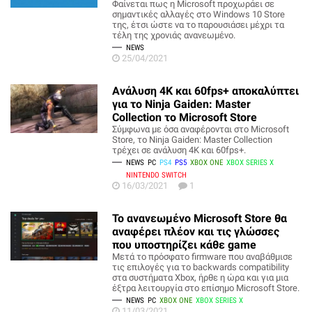
Φαίνεται πως η Microsoft προχωράει σε
σημαντικές αλλαγές στο Windows 10 Store
της, έτσι ώστε να το παρουσιάσει μέχρι τα
τέλη της χρονιάς ανανεωμένο.
NEWS
25/04/2021
Ανάλυση 4K και 60fps+ αποκαλύπτει
για το Ninja Gaiden: Master
Collection το Microsoft Store
Σύμφωνα με όσα αναφέρονται στο Microsoft
Store, το Ninja Gaiden: Master Collection
τρέχει σε ανάλυση 4K και 60fps+.
NEWS
PC
PS4
PS5
XBOX ONE
XBOX SERIES X
NINTENDO SWITCH
16/03/2021
1
To ανανεωμένο Microsoft Store θα
αναφέρει πλέον και τις γλώσσες
που υποστηρίζει κάθε game
Μετά το πρόσφατο firmware που αναβάθμισε
τις επιλογές για το backwards compatibility
στα συστήματα Xbox, ήρθε η ώρα και για μια
έξτρα λειτουργία στο επίσημο Microsoft Store.
NEWS
PC
XBOX ONE
XBOX SERIES X
11/03/2021