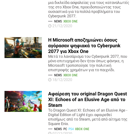
μια δικλείδα ασφαλείας για τους καταναλωτές
της στο Xbox One, προειδοποιώντας τους
ουσιαστικά για τα πολλά προβλήματα του
Cyberpunk 2077.
NEWS
XBOX ONE
21/12/2020
Η Microsoft αποζημιώνει όσους
αγόρασαν ψηφιακά το Cyberpunk
2077 για Xbox One
Μετά το λανσάρισμα του Cyberpunk 2077, που
μόνο επιτυχημένο δεν ήταν όπως φάνηκε, η
Microsoft τροποποίησε την πολιτική
επιστροφής χρημάτων για το παιχνίδι.
NEWS
XBOX ONE
18/12/2020
Αφαίρεση του original Dragon Quest
XI: Echoes of an Elusive Age από το
Steam
Το Dragon Quest XI: Echoes of an Elusive Age -
Digital Edition of Light έχει αφαιρεθεί
επισήμως από το Steam, μετά από αίτημα της
Square Enix.
NEWS
PC
PS4
XBOX ONE
07/12/2020