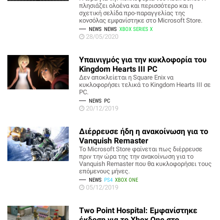
πλησιάζει ολοένα και περισσότερο και η
σχετική σελίδα προ-παραγγελίας της
κονσόλας εμφανίστηκε στο Microsoft Store.
NEWS
NEWS
XBOX SERIES X
28/05/2020
Υπαινιγμός για την κυκλοφορία του
Kingdom Hearts III PC
Δεν αποκλείεται η Square Enix να
κυκλοφορήσει τελικά το Kingdom Hearts III σε
PC.
NEWS
PC
20/12/2019
Διέρρευσε ήδη η ανακοίνωση για το
Vanquish Remaster
To Microsoft Store φαίνεται πως διέρρευσε
πριν την ώρα της την ανακοίνωση για το
Vanquish Remaster που θα κυκλοφορήσει τους
επόμενους μήνες.
NEWS
PS4
XBOX ONE
05/12/2019
Two Point Hospital: Εμφανίστηκε
έκδοση για το Xbox One στο