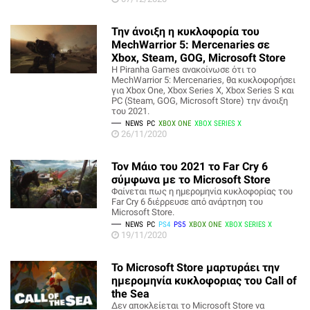
Την άνοιξη η κυκλοφορία του
MechWarrior 5: Mercenaries σε
Xbox, Steam, GOG, Microsoft Store
Η Piranha Games ανακοίνωσε ότι το
MechWarrior 5: Mercenaries, θα κυκλοφορήσει
για Xbox One, Xbox Series X, Xbox Series S και
PC (Steam, GOG, Microsoft Store) την άνοιξη
του 2021.
NEWS
PC
XBOX ONE
XBOX SERIES X
26/11/2020
Τον Μάιο του 2021 το Far Cry 6
σύμφωνα με το Microsoft Store
Φαίνεται πως η ημερομηνία κυκλοφορίας του
Far Cry 6 διέρρευσε από ανάρτηση του
Microsoft Store.
NEWS
PC
PS4
PS5
XBOX ONE
XBOX SERIES X
19/11/2020
Το Microsoft Store μαρτυράει την
ημερομηνία κυκλοφοριας του Call of
the Sea
Δεν αποκλείεται το Microsoft Store να