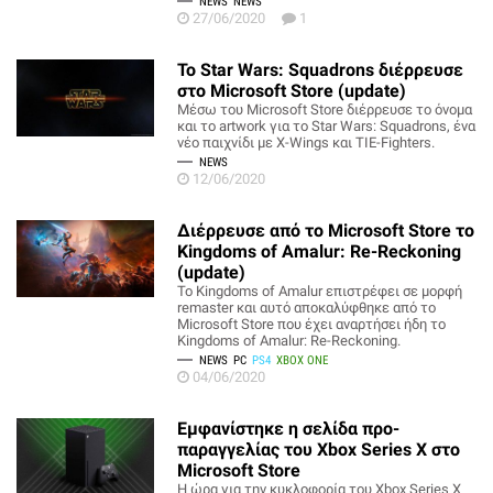
NEWS
NEWS
27/06/2020
1
Το Star Wars: Squadrons διέρρευσε
στο Microsoft Store (update)
Μέσω του Microsoft Store διέρρευσε το όνομα
και το artwork για το Star Wars: Squadrons, ένα
νέο παιχνίδι με X-Wings και TIE-Fighters.
NEWS
12/06/2020
Διέρρευσε από το Microsoft Store το
Kingdoms of Amalur: Re-Reckoning
(update)
Το Kingdoms of Amalur επιστρέφει σε μορφή
remaster και αυτό αποκαλύφθηκε από το
Microsoft Store που έχει αναρτήσει ήδη το
Kingdoms of Amalur: Re-Reckoning.
NEWS
PC
PS4
XBOX ONE
04/06/2020
Εμφανίστηκε η σελίδα προ-
παραγγελίας του Xbox Series X στο
Microsoft Store
Η ώρα για την κυκλοφορία του Xbox Series X