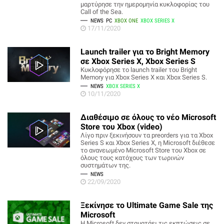
μαρτύρησε την ημερομηνία κυκλοφορίας του
Call of the Sea.
NEWS
PC
XBOX ONE
XBOX SERIES X
17/11/2020
Launch trailer για το Bright Memory
σε Xbox Series X, Xbox Series S
Κυκλοφόρησε το launch trailer του Bright
Memory για Xbox Series X και Xbox Series S.
NEWS
XBOX SERIES X
10/11/2020
Διαθέσιμο σε όλους το νέο Microsoft
Store του Xbox (video)
Λίγο πριν ξεκινήσουν τα preorders για τα Xbox
Series S και Xbox Series X, η Microsoft διέθεσε
το ανανεωμένο Microsoft Store του Xbox σε
όλους τους κατόχους των τωρινών
συστημάτων της.
NEWS
22/09/2020
Ξεκίνησε το Ultimate Game Sale της
Microsoft
H Microsoft δεν σταματάει τις εκπτώσεις σε