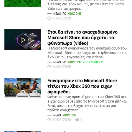
τίτλους για Xbox και PC, με το Ultimate Game
Sale να επιστρέφει.
NEWS
PC
XBOX ONE
17/08/2020
Έτσι θα είναι το ανασχεδιασμένο
Microsoft Store που έρχεται το
φθινόπωρο (video)
Η Microsoft ανακοίνωσε τον ανασχεδιασμό του
Microsoft Store που έρχεται το φθινόπωρο και
έχουμε φωτογραφίες και videos.
NEWS
PC
XBOX ONE
XBOX SERIES X
04/08/2020
Ξαναμπήκαν στο Microsoft Store
τίτλοι του Xbox 360 που είχαν
αφαιρεθεί
Φαίνεται πως αρκετά games του Xbox 360 που
είχαν αφαιρεθεί από το Microsoft Store μπήκαν
ξανά, όπως τουλάχιστον φαίνεται με μια
πρώτη αναζήτηση.
NEWS
XBOX ONE
03/08/2020
1