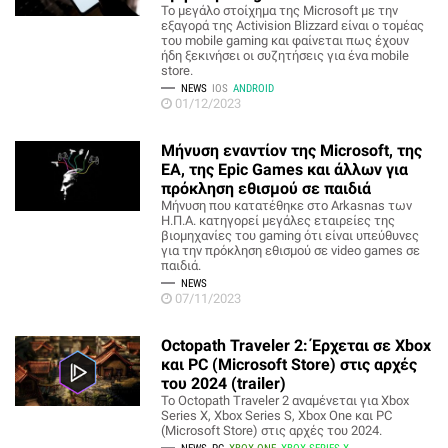
Το μεγάλο στοίχημα της Microsoft με την
εξαγορά της Activision Blizzard είναι ο τομέας
του mobile gaming και φαίνεται πως έχουν
ήδη ξεκινήσει οι συζητήσεις για ένα mobile
store.
NEWS
IOS
ANDROID
01/12/2023
Μήνυση εναντίον της Microsoft, της
ΕΑ, της Epic Games και άλλων για
πρόκληση εθισμού σε παιδιά
Μήνυση που κατατέθηκε στο Arkasnas των
Η.Π.Α. κατηγορεί μεγάλες εταιρείες της
βιομηχανίες του gaming ότι είναι υπεύθυνες
για την πρόκληση εθισμού σε video games σε
παιδιά.
NEWS
07/11/2023
Octopath Traveler 2: Έρχεται σε Xbox
και PC (Microsoft Store) στις αρχές
του 2024 (trailer)
Το Octopath Traveler 2 αναμένεται για Xbox
Series X, Xbox Series S, Xbox One και PC
(Microsoft Store) στις αρχές του 2024.