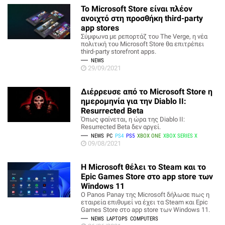
Το Microsoft Store είναι πλέον
ανοιχτό στη προσθήκη third-party
app stores
Σύμφωνα με ρεπορτάζ του The Verge, η νέα
πολιτική του Microsoft Store θα επιτρέπει
third-party storefront apps.
NEWS
29/09/2021
Διέρρευσε από το Microsoft Store η
ημερομηνία για την Diablo II:
Resurrected Beta
Όπως φαίνεται, η ώρα της Diablo II:
Resurrected Beta δεν αργεί.
NEWS
PC
PS4
PS5
XBOX ONE
XBOX SERIES X
09/08/2021
Η Microsoft θέλει το Steam και το
Epic Games Store στο app store των
Windows 11
Ο Panos Panay της Microsoft δήλωσε πως η
εταιρεία επιθυμεί να έχει τα Steam και Epic
Games Store στο app store των Windows 11.
NEWS
LAPTOPS
COMPUTERS