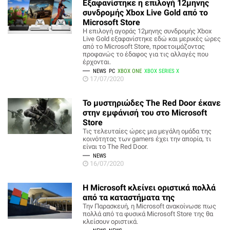
Εξαφανίστηκε η επιλογή 12μηνης
συνδρομής Xbox Live Gold από το
Microsoft Store
Η επιλογή αγοράς 12μηνης συνδρομής Xbox
Live Gold εξαφανίστηκε εδώ και μερικές ώρες
από το Microsoft Store, προετοιμάζοντας
προφανώς το έδαφος για τις αλλαγές που
έρχονται.
NEWS
PC
XBOX ONE
XBOX SERIES X
17/07/2020
Το μυστηριώδες The Red Door έκανε
στην εμφάνισή του στο Microsoft
Store
Τις τελευταίες ώρες μια μεγάλη ομάδα της
κοινότητας των gamers έχει την απορία, τι
είναι το The Red Door.
NEWS
16/07/2020
H Microsoft κλείνει οριστικά πολλά
από τα καταστήματα της
Την Παρασκευή, η Microsoft ανακοίνωσε πως
πολλά από τα φυσικά Microsoft Store της θα
κλείσουν οριστικά.