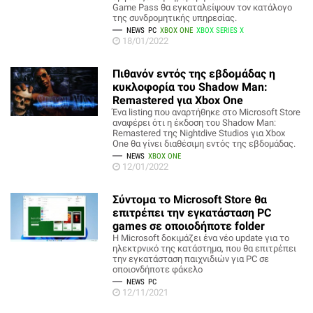
Game Pass θα εγκαταλείψουν τον κατάλογο
της συνδρομητικής υπηρεσίας.
NEWS
PC
XBOX ONE
XBOX SERIES X
18/01/2022
Πιθανόν εντός της εβδομάδας η
κυκλοφορία του Shadow Man:
Remastered για Xbox One
Ένα listing που αναρτήθηκε στο Microsoft Store
αναφέρει ότι η έκδοση του Shadow Man:
Remastered της Nightdive Studios για Xbox
One θα γίνει διαθέσιμη εντός της εβδομάδας.
NEWS
XBOX ONE
12/01/2022
Σύντομα το Microsoft Store θα
επιτρέπει την εγκατάσταση PC
games σε οποιοδήποτε folder
H Microsoft δοκιμάζει ένα νέο update για το
ηλεκτρνικό της κατάστημα, που θα επιτρέπει
την εγκατάσταση παιχνιδιών για PC σε
οποιονδήποτε φάκελο
NEWS
PC
12/11/2021