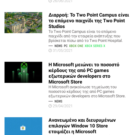
26/06/2021
Διαρροή: Το Two Point Campus είναι
το επόμενο παιχνίδι της Two Point
Studios
Το Two Point Campus είναι το επόμενο
παιχνίδι από την εταιρεία ανάπτυξης που
βρίσκεται πίσω από το Two Point Hospital.
NEWS
PC
XBOX ONE
XBOX SERIES X
31/05/2021
Η Microsoft μειώνει το ποσοστό
κέρδους της από PC games
εξωτερικών developers στο
Microsoft Store
Η Microsoft ανακοίνωσε τη μείωση του
ποσοστού κέρδους της από PC games
εξωτερικών developers στο Microsoft Store.
NEWS
29/04/2021
Ανανεωμένο και διευρυμένων
επιλογών Window 10 Store
ετοιμάζει η Microsoft