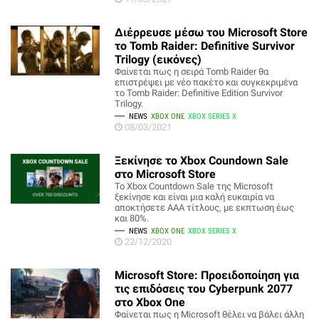
Διέρρευσε μέσω του Microsoft Store
το Tomb Raider: Definitive Survivor
Trilogy (εικόνες)
Φαίνεται πως η σειρά Tomb Raider θα
επιστρέψει με νέο πακέτο και συγκεκριμένα
το Tomb Raider: Definitive Edition Survivor
Trilogy.
NEWS
XBOX ONE
XBOX SERIES X
08/03/2021
Ξεκίνησε το Xbox Coundown Sale
στο Microsoft Store
Το Xbox Countdown Sale της Microsoft
ξεκίνησε και είναι μια καλή ευκαιρία να
αποκτήσετε ΑΑΑ τίτλους, με εκπτωση έως
και 80%.
NEWS
XBOX ONE
XBOX SERIES X
22/12/2020
Microsoft Store: Προειδοποίηση για
τις επιδόσεις του Cyberpunk 2077
στο Xbox One
Φαίνεται πως η Microsoft θέλει να βάλει άλλη