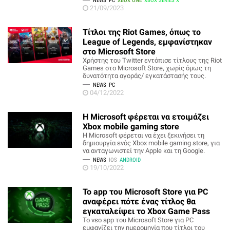
NEWS
PC
XBOX ONE
XBOX SERIES X
21/09/2023
Τίτλοι της Riot Games, όπως το
League of Legends, εμφανίστηκαν
στο Microsoft Store
Χρήστης του Twitter εντόπισε τίτλους της Riot
Games στο Microsoft Store, χωρίς όμως τη
δυνατότητα αγοράς/ εγκατάστασής τους.
NEWS
PC
04/12/2022
H Microsoft φέρεται να ετοιμάζει
Xbox mobile gaming store
Η Microsoft φέρεται να έχει ξεκινήσει τη
δημιουργία ενός Xbox mobile gaming store, για
να ανταγωνιστεί την Apple και τη Google.
NEWS
IOS
ANDROID
19/10/2022
Το app του Microsoft Store για PC
αναφέρει πότε ένας τίτλος θα
εγκαταλείψει το Xbox Game Pass
Το νεο app του Microsoft Store για PC
εμφανίζει την ημερομηνία που τίτλοι του