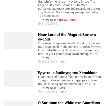
GameInformer ότι στην ανάπτυξη του The
Legend Of Zelda: Breath Of The Wild
εμπλέκονται πάνω από 100 επιτελικά στελέχη
της Monolith Soft, γνωστή για την ανάπτυξη
του Xenoblade.
NEWS
WII U
NINTENDO SWITCH
21/06/2016
Νέος Lord of the Rings τίτλος στα
σκαριά
Σύμφωνα με την ιστοσελίδα Kotaku, φαίνεται
πως η Monolith Productions ετοιμάζει έναν νέο
Lord of the Rings τίτλο τόσο για την τωρινή,
όσο και για την επόμενη γενιά συστημάτων.
NEWS
16/08/2013
1
Έρχεται ο διάδοχος του Xenoblade
H Nintendo Of Europe έδωσε στη δημοσιότητα
το πρώτο trailer από τον επερχόμενο τίτλο
που θα κυκλοφορήσει για το Wii U το 2014.
NEWS
WII U
E3-2013
11/06/2013
9
Ο Saruman the White στο Guardians