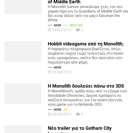
of Middle Earth
Η Monolith Games αποκάλυψε χτες τον νέο
χαρακτήρα για το Guardians of Middle Earth και
δεν είναι άλλος από τον μάγο Saruman the
White.
NEWS
PS3
XBOX 360
14/03/2013
3
Hobbit videogame από τη Monolith;
Η παρακάτω πληροφορία βασίζεται, όπως
συμβαίνει συχνά τώρα τελευταία, στο tweet
ενός «ρουφιάνου», οπότε δεν αποτελεί κάτι
περισσότερο από φήμη.
NEWS
02/04/2012
Η Monolith δουλεύει πάνω στο 3DS
Η Monolithsoft, ομάδα πίσω από το εξαιρετικό
Xenoblade Chronicles, άρχισε πρόσφατα να
αναζητά συνεργάτες για την ανάπτυξη ενός
νέου game για το Nintendo 3DS.
NEWS
3DS
23/02/2012
4
Νέο trailer για το Gotham City