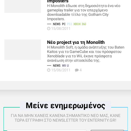
Imposters
Η Monolith έδωσε στη δημοσιότητα ένα νέο
gameplay trailer για τον επερχόμενο
downloadable τίτλο της Gotham City
Imposters.
NEWS
PC
PS3
XBOX 360
15/08/2011
Νέο project για τη Monolith
Η Monolith Soft, η ομάδα ανάπτυξης του Baten
Kaitos για το GameCube και του πρόσφατου
Xenoblade για το Wii, έκανε πρόσφατα
ανανέωση στην ιστοσελίδα της.
NEWS
WII U
15/06/2011
4
Μείνε ενημερωμένος
ΓΙΑ ΝΑ ΜΗΝ ΧΑΝΕΙΣ ΚΑΝΕΝΑ ΣΗΜΑΝΤΙΚΟ ΝΕΟ ΜΑΣ, ΚΑΝΕ
ΤΩΡΑ ΕΓΓΡΑΦΗ ΣΤΟ NEWSLETTER ΤΟΥ ENTERNITY.GR!