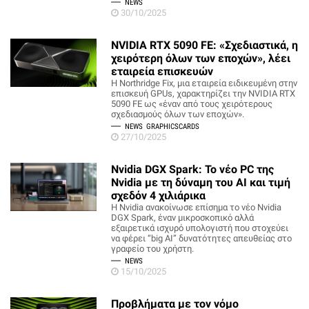
NEWS
30/10/2025
NVIDIA RTX 5090 FE: «Σχεδιαστικά, η
χειρότερη όλων των εποχών», λέει
εταιρεία επισκευών
Η Northridge Fix, μια εταιρεία ειδικευμένη στην
επισκευή GPUs, χαρακτηρίζει την NVIDIA RTX
5090 FE ως «έναν από τους χειρότερους
σχεδιασμούς όλων των εποχών».
NEWS
GRAPHICSCARDS
27/10/2025
Nvidia DGX Spark: Το νέο PC της
Nvidia με τη δύναμη του ΑΙ και τιμή
σχεδόν 4 χιλιάρικα
Η Nvidia ανακοίνωσε επίσημα το νέο Nvidia
DGX Spark, έναν μικροσκοπικό αλλά
εξαιρετικά ισχυρό υπολογιστή που στοχεύει
να φέρει “big AI” δυνατότητες απευθείας στο
γραφείο του χρήστη.
NEWS
15/10/2025
Προβλήματα με τον νόμο