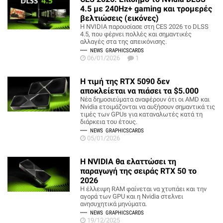
4.5 με 240Hz+ gaming και τρομερές
βελτιώσεις (εικόνες)
Η NVIDIA παρουσίασε στη CES 2026 το DLSS
4.5, που φέρνει πολλές και σημαντικές
αλλαγές στα της απεικόνισης.
NEWS
GRAPHICSCARDS
06/01/2026
1
Η τιμή της RTX 5090 δεν
αποκλείεται να πιάσει τα $5.000
Νέα δημοσιεύματα αναφέρουν ότι οι AMD και
Nvidia ετοιμάζονται να αυξήσουν σημαντικά τις
τιμές των GPUs για καταναλωτές κατά τη
διάρκεια του έτους.
NEWS
GRAPHICSCARDS
05/01/2026
Η NVIDIA θα ελαττώσει τη
παραγωγή της σειράς RTX 50 το
2026
Η έλλειψη RAM φαίνεται να χτυπάει και την
αγορά των GPU και η Nvidia στελνει
ανησυχητικά μηνύματα.
NEWS
GRAPHICSCARDS
19/12/2025