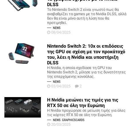
DLSS
Το Nintendo Switch 2 είναι γνωστό πως θα
αναβαθμίζει τα games με το Nvidia DLSS, αλλά
δεν θα είναι μόνο αυτή η λύση που θα
προτιμηθεί.
NEWS
08/04/2025
Nintendo Switch 2: 10x οι επιδόσεις
της GPU σε σχέση με τoν προκάτοχό
του, λέει η Nvidia και υποστήριξη
DLSS
Η Nvidia, η οποία σχεδίασε τη GPU του
Nintendo Switch 2, μίλησε για τις δυνατότητες
της επερχόμενης κονσόλας.
NEWS
03/04/2025
2
Η Nvidia μειώνει τις τιμές για τις
RTX 50 σε όλη την Ευρώπη
Η Nvidia προχώρησε σε μείωση τιμής για όλες
τις κάρτες RTX 50 σε όλη την Ευρώπη.
NEWS
GRAPHICSCARDS
20/03/2025