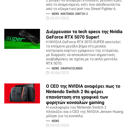
2 μπορεί να αποφέρει επιδόσεις μεγαλύτερες
από το αναμενόμενο, κάτι που αποδεικνύεται
από το εξαιρετικό port του Street Fighter 6.
NEWS
NINTENDO SWITCH 2
03/07/2025
Διέρρευσαν τα tech specs της Nvidia
GeForce RTX 5070 Super!
Η NVIDIA GeForce RTX 5070 SUPER αποτελεί
το επόμενο μεγάλο βήμα στη μεσαία
κατηγορία καρτών γραφικών της εταιρείας,
με διαρροές να αποκαλύπτουν σημαντικές
αναβαθμίσεις σε σχέση με το απλό μοντέλο
RTX 5070.
NEWS
GRAPHICSCARDS
30/06/2025
O CEO της NVIDIA αναφέρει πως το
Nintendo Switch 2 θα φέρει
επανάσταση στα γραφικά των
φορητών κονσολών gaming
Η κυκλοφορία του Nintendo Switch 2
πλησιάζει και ο CEO της NVIDIA Jensen Huang
μίλησε για τη κονσόλα.
NEWS
04/06/2025