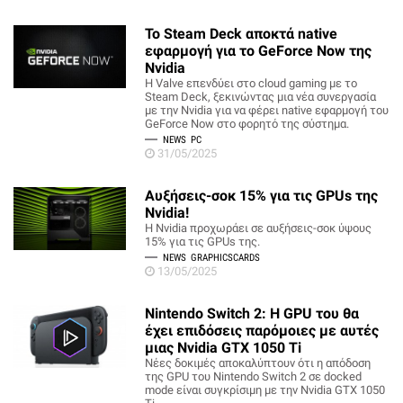
Το Steam Deck αποκτά native
εφαρμογή για το GeForce Now της
Nvidia
Η Valve επενδύει στο cloud gaming με το
Steam Deck, ξεκινώντας μια νέα συνεργασία
με την Nvidia για να φέρει native εφαρμογή του
GeForce Now στο φορητό της σύστημα.
NEWS
PC
31/05/2025
Αυξήσεις-σοκ 15% για τις GPUs της
Nvidia!
Η Nvidia προχωράει σε αυξήσεις-σοκ ύψους
15% για τις GPUs της.
NEWS
GRAPHICSCARDS
13/05/2025
Nintendo Switch 2: Η GPU του θα
έχει επιδόσεις παρόμοιες με αυτές
μιας Nvidia GTX 1050 Ti
Νέες δοκιμές αποκαλύπτουν ότι η απόδοση
της GPU του Nintendo Switch 2 σε docked
mode είναι συγκρίσιμη με την Nvidia GTX 1050