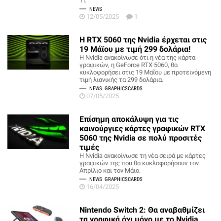
Ti.
NEWS
12/05/2025
1
Η RTX 5060 της Nvidia έρχεται στις
19 Μάϊου με τιμή 299 δολάρια!
Η Nvidia ανακοίνωσε ότι η νέα της κάρτα
γραφικών, η GeForce RTX 5060, θα
κυκλοφορήσει στις 19 Μαΐου με προτεινόμενη
τιμή λιανικής τα 299 δολάρια.
NEWS
GRAPHICSCARDS
07/05/2025
Επίσημη αποκάλυψη για τις
καινούργιες κάρτες γραφικών RTX
5060 της Nvidia σε πολύ προσιτές
τιμές
Η Nvidia ανακοίνωσε τη νέα σειρά με κάρτες
γραφικών της που θα κυκλοφορήσουν τον
Απρίλιο και τον Μάιο.
NEWS
GRAPHICSCARDS
16/04/2025
Nintendo Switch 2: Θα αναβαθμίζει
τα γραφικά όχι μόνο με το Nvidia