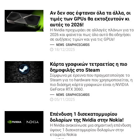
Αν δεν σας έφταναν όλα τα άλλα, οι
τιμές των GPUs θα εκτοξευτούν κι
αυτές το 2026!
Η Nvidia προχωράει σε αλλαγές πλάνων για το
2026 και φαίνεται πως όλο αυτό θα οδηγήσει
σε αυξήσεις τιμών και για τις GPUs!
NEWS
GRAPHICSCARDS
18/12/2025
Κάρτα γραφικών τετραετίας η πιο
δημοφιλής στο Steam
Σύμφωνα με έρευνα που πραγματοποίησε το
Steam για το hardware που χρησιμοποιείται, η
πιο διάσημη κάρτα γραφικών είναι η NVIDIA
GeForce RTX 3060.
NEWS
GRAPHICSCARDS
05/11/2025
Επένδυση 1 δισεκατομμυρίου
δολαρίων της Nvidia στην Nokia!
Η Nvidia ανακοίνωσε μια σημαντική επένδυση
ύψους 1 δισεκατομμυρίου δολαρίων στην
εταιρεία Nokia