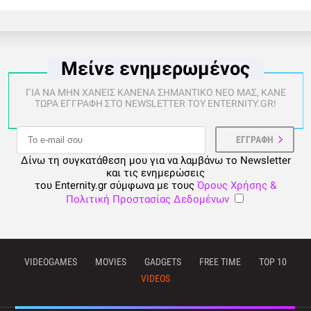
Μείνε ενημερωμένος
ΓΙΑ ΝΑ ΜΗΝ ΧΑΝΕΙΣ ΚΑΝΕΝΑ ΣΗΜΑΝΤΙΚΟ ΝΕΟ ΜΑΣ, ΚΑΝΕ
ΤΩΡΑ ΕΓΓΡΑΦΗ ΣΤΟ NEWSLETTER ΤΟΥ ENTERNITY.GR!
Δίνω τη συγκατάθεση μου για να λαμβάνω το Newsletter
και τις ενημερώσεις
του Enternity.gr σύμφωνα με τους
Όρους Χρήσης &
Πολιτική Προστασίας Δεδομένων
VIDEOGAMES
MOVIES
GADGETS
FREE TIME
TOP 10
VIDEOS