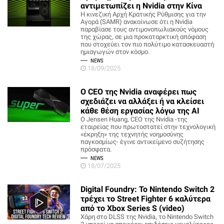
αντιμετωπίζει η Nvidia στην Κίνα
Η κινεζική Αρχή Κρατικής Ρύθμισης για την
Αγορά (SAMR) ανακοίνωσε ότι η Nvidia
παραβίασε τους αντιμονοπωλιακούς νόμους
της χώρας, σε μια προκαταρκτική απόφαση
που στοχεύει τον πιο πολύτιμο κατασκευαστή
ημιαγωγών στον κόσμο.
NEWS
18/09/2025
O CEO της Nvidia αναφέρει πως
σχεδιάζει να αλλάξει ή να κλείσει
κάθε θέση εργασίας λόγω της ΑΙ
Ο Jensen Huang, CEO της Nvidia -της
εταιρείας που πρωτοστατεί στην τεχνολογική
«έκρηξη» της τεχνητής νοημοσύνης
παγκοσμίως- έγινε αντικείμενο συζήτησης
πρόσφατα.
NEWS
18/07/2025
Digital Foundry: Το Nintendo Switch 2
τρέχει το Street Fighter 6 καλύτερα
από το Xbox Series S (video)
Χάρη στο DLSS της Nvidia, το Nintendo Switch