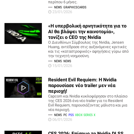
περίπου 6 μήνες.
NEWS
GRAPHICSCARDS
23/01/2026
«Η υπερβολική αρνητικότητα για το
AI θα βλάψει την καινοτομία»,
τονίζει ο CEO της Nvidia
Ο Διευθύνων Σύμβουλος της Nvidia, Jensen
Huang, αντέδρασε στις αυξανόμενες κριτικές
και τις «καταστροφικές» αφηγήσεις γύρω από
την τεχνητή νοημοσύνη.
NEWS
NEWS
15/01/2026
Resident Evil Requiem: Η Nvidia
παρουσίασε νέο trailer μεν νέα
περιοχή!
Capcom και Nvidia κυκλοφόρησαν στο πλαίσιο
της CES 2026 ένα νέο trailer για το Resident
Evil Requiem, παρουσιάζοντας μάλιστα και μια
νέα περιοχή.
NEWS
PC
PS5
XBOX SERIES X
06/01/2026
CES 2026: Επίσημο το Nvidia DLSS