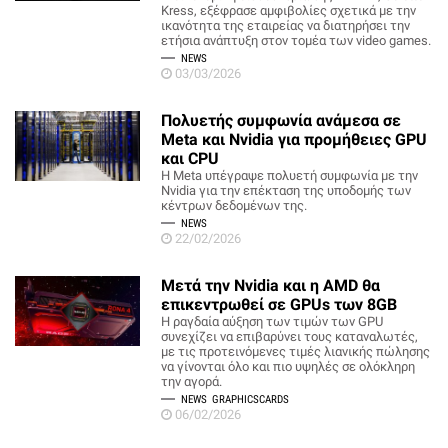
Kress, εξέφρασε αμφιβολίες σχετικά με την
ικανότητα της εταιρείας να διατηρήσει την
ετήσια ανάπτυξη στον τομέα των video games.
NEWS
03/03/2026
Πολυετής συμφωνία ανάμεσα σε
Meta και Nvidia για προμήθειες GPU
και CPU
Η Meta υπέγραψε πολυετή συμφωνία με την
Nvidia για την επέκταση της υποδομής των
κέντρων δεδομένων της.
NEWS
22/02/2026
Μετά την Nvidia και η AMD θα
επικεντρωθεί σε GPUs των 8GB
Η ραγδαία αύξηση των τιμών των GPU
συνεχίζει να επιβαρύνει τους καταναλωτές,
με τις προτεινόμενες τιμές λιανικής πώλησης
να γίνονται όλο και πιο υψηλές σε ολόκληρη
την αγορά.
NEWS
GRAPHICSCARDS
06/02/2026