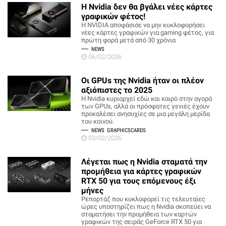
Η Nvidia δεν θα βγάλει νέες κάρτες
γραφικών φέτος!
Η NVIDIA αποφάσισε να μην κυκλοφορήσει
νέες κάρτες γραφικών για gaming φέτος, για
πρώτη φορά μετά από 30 χρόνια
NEWS
06/02/2026
Οι GPUs της Nvidia ήταν οι πλέον
αξιόπιστες το 2025
Η Nvidia κυριαρχεί εδώ και καιρό στην αγορά
των GPUs, αλλά οι πρόσφατες γενιές έχουν
προκαλέσει ανησυχίες σε μια μεγάλη μερίδα
του κοινού.
NEWS
GRAPHICSCARDS
03/02/2026
Λέγεται πως η Nvidia σταματά την
προμήθεια για κάρτες γραφικών
RTX 50 για τους επόμενους έξι
μήνες
Ρεπορτάζ που κυκλοφορεί τις τελευταίες
ώρες υποστηρίζει πως η Nvidia σκοπεύει να
σταματήσει την προμήθεια των καρτών
γραφικών της σειράς GeForce RTX 50 για