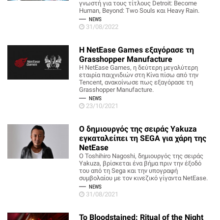
γνωστή για τους τίτλους Detroit: Become
Human, Beyond: Two Souls και Heavy Rain.
NEWS
31/08/2022
Η NetEase Games εξαγόρασε τη
Grasshopper Manufacture
Η NetEase Games, η δεύτερη μεγαλύτερη
εταιρία παιχνιδιών στη Κίνα πίσω από την
Tencent, ανακοίνωσε πως εξαγόρασε τη
Grasshopper Manufacture.
NEWS
23/10/2021
Ο δημιουργός της σειράς Yakuza
εγκαταλείπει τη SEGA για χάρη της
NetEase
Ο Toshihiro Nagoshi, δημιουργός της σειράς
Yakuza, βρίσκεται ένα βήμα πριν την έξοδό
του από τη Sega και την υπογραφή
συμβολαίου με τον κινεζικό γίγαντα NetEase.
NEWS
31/08/2021
Το Bloodstained: Ritual of the Night