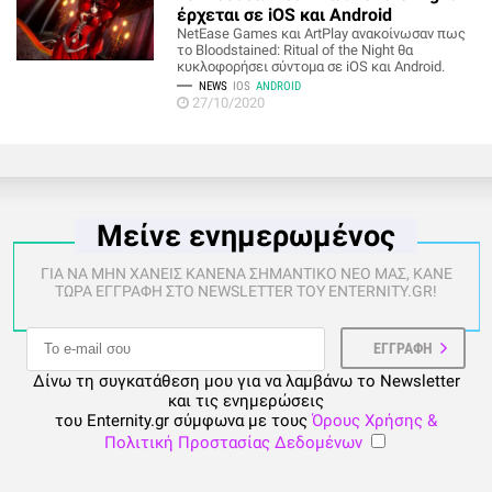
έρχεται σε iOS και Android
NetEase Games και ArtPlay ανακοίνωσαν πως
το Bloodstained: Ritual of the Night θα
κυκλοφορήσει σύντομα σε iOS και Android.
NEWS
IOS
ANDROID
27/10/2020
Μείνε ενημερωμένος
ΓΙΑ ΝΑ ΜΗΝ ΧΑΝΕΙΣ ΚΑΝΕΝΑ ΣΗΜΑΝΤΙΚΟ ΝΕΟ ΜΑΣ, ΚΑΝΕ
ΤΩΡΑ ΕΓΓΡΑΦΗ ΣΤΟ NEWSLETTER ΤΟΥ ENTERNITY.GR!
Δίνω τη συγκατάθεση μου για να λαμβάνω το Newsletter
και τις ενημερώσεις
του Enternity.gr σύμφωνα με τους
Όρους Χρήσης &
Πολιτική Προστασίας Δεδομένων