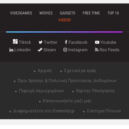
VIDEOGAMES
MOVIES
GADGETS
FREE TIME
TOP 10
VIDEOS
Tiktok
Twitter
Facebook
Youtube
Linkedin
Steam
Instagram
Rss Feeds
Αρχική
Σχετικά με εμάς
Όροι Χρήσης & Πολιτική Προστασίας Δεδομένων
Παροχή περιεχομένου
Χάρτης Πλοήγησης
Επικοινωνήστε μαζί μας
Διαφημιστείτε στο Enternity.gr
Σύστημα Πόντων