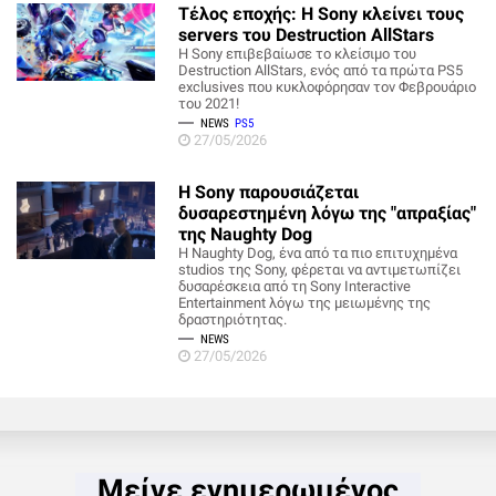
Τέλος εποχής: Η Sony κλείνει τους
servers του Destruction AllStars
Η Sony επιβεβαίωσε το κλείσιμο του
Destruction AllStars, ενός από τα πρώτα PS5
exclusives που κυκλοφόρησαν τον Φεβρουάριο
του 2021!
NEWS
PS5
27/05/2026
Η Sony παρουσιάζεται
δυσαρεστημένη λόγω της "απραξίας"
της Naughty Dog
Η Naughty Dog, ένα από τα πιο επιτυχημένα
studios της Sony, φέρεται να αντιμετωπίζει
δυσαρέσκεια από τη Sony Interactive
Entertainment λόγω της μειωμένης της
δραστηριότητας.
NEWS
27/05/2026
Μείνε ενημερωμένος