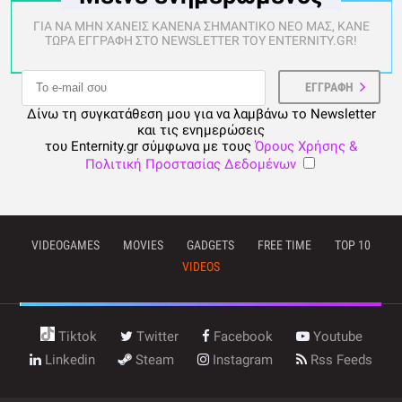
ΓΙΑ ΝΑ ΜΗΝ ΧΑΝΕΙΣ ΚΑΝΕΝΑ ΣΗΜΑΝΤΙΚΟ ΝΕΟ ΜΑΣ, ΚΑΝΕ
ΤΩΡΑ ΕΓΓΡΑΦΗ ΣΤΟ NEWSLETTER ΤΟΥ ENTERNITY.GR!
Δίνω τη συγκατάθεση μου για να λαμβάνω το Newsletter
και τις ενημερώσεις
του Enternity.gr σύμφωνα με τους
Όρους Χρήσης &
Πολιτική Προστασίας Δεδομένων
VIDEOGAMES
MOVIES
GADGETS
FREE TIME
TOP 10
VIDEOS
Tiktok
Twitter
Facebook
Youtube
Linkedin
Steam
Instagram
Rss Feeds