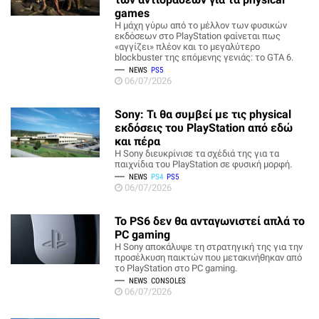
games
Η μάχη γύρω από το μέλλον των φυσικών
εκδόσεων στο PlayStation φαίνεται πως
«αγγίζει» πλέον και το μεγαλύτερο
blockbuster της επόμενης γενιάς: το GTA 6.
NEWS
PS5
06/07/2026
Sony: Τι θα συμβεί με τις physical
εκδόσεις του PlayStation από εδώ
και πέρα
Η Sony διευκρίνισε τα σχέδιά της για τα
παιχνίδια του PlayStation σε φυσική μορφή.
NEWS
PS4
PS5
06/07/2026
Το PS6 δεν θα ανταγωνιστεί απλά το
PC gaming
Η Sony αποκάλυψε τη στρατηγική της για την
προσέλκυση παικτών που μετακινήθηκαν από
το PlayStation στο PC gaming.
NEWS
CONSOLES
06/07/2026