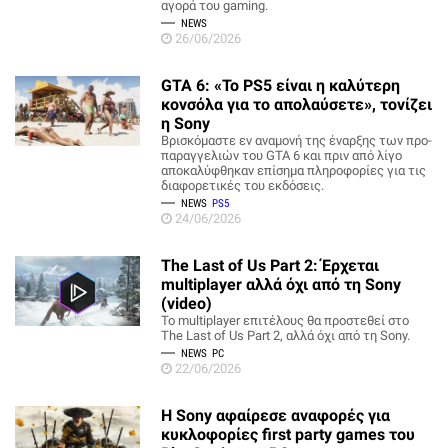
αγορά του gaming.
NEWS
26/06/2026
GTA 6: «Το PS5 είναι η καλύτερη
κονσόλα για το απολαύσετε», τονίζει
η Sony
Βρισκόμαστε εν αναμονή της έναρξης των προ-
παραγγελιών του GTA 6 και πριν από λίγο
αποκαλύφθηκαν επίσημα πληροφορίες για τις
διαφορετικές του εκδόσεις.
NEWS
PS5
24/06/2026
The Last of Us Part 2: Έρχεται
multiplayer αλλά όχι από τη Sony
(video)
Το multiplayer επιτέλους θα προστεθεί στο
The Last of Us Part 2, αλλά όχι από τη Sony.
NEWS
PC
22/06/2026
Η Sony αφαίρεσε αναφορές για
κυκλοφορίες first party games του