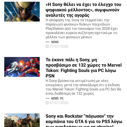
«Η Sony θέλει να έχει το έλεγχο του
ψηφιακού μέλλοντος», συμφωνούν
αναλυτές της αγοράς
Η απόφαση της Sony να τερματίσει την
παραγωγή φυσικών δίσκων παιχνιδιών
PlayStation από τον Ιανουάριο του 2028 έχει
προκαλέσει ευρεία συζήτηση σχετικά με το
μέλλον των φυσικών μέσων.
NEWS
07/07/2026
Το έκανε πάλι η Sony, μη
προσβάσιμο σε 132 χώρες το Marvel
Tokon: Fighting Souls για PC λόγω
PSN
Η Sony βρίσκεται αντιμέτωπη με νέες
επικρίσεις μετά την αποκάλυψη ότι η έκδοση
του Marvel Tokon: Fighting Souls για PC δεν θα
είναι διαθέσιμη σε 132 χώρες.
NEWS
PC
07/07/2026
Sony και Rockstar "πάγωσαν" την
καμπάνια του GTA 6 για το PS5 λόγω
των αντιδράσεων για τα physical