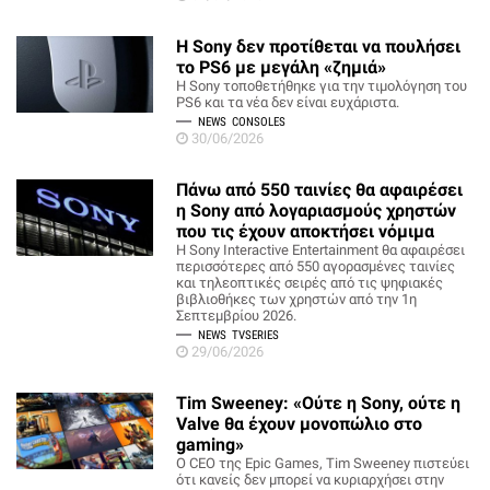
Η Sony δεν προτίθεται να πουλήσει
το PS6 με μεγάλη «ζημιά»
Η Sony τοποθετήθηκε για την τιμoλόγηση του
PS6 και τα νέα δεν είναι ευχάριστα.
NEWS
CONSOLES
30/06/2026
Πάνω από 550 ταινίες θα αφαιρέσει
η Sony από λογαριασμούς χρηστών
που τις έχουν αποκτήσει νόμιμα
Η Sony Interactive Entertainment θα αφαιρέσει
περισσότερες από 550 αγορασμένες ταινίες
και τηλεοπτικές σειρές από τις ψηφιακές
βιβλιοθήκες των χρηστών από την 1η
Σεπτεμβρίου 2026.
NEWS
TVSERIES
29/06/2026
Tim Sweeney: «Ούτε η Sony, ούτε η
Valve θα έχουν μονοπώλιο στο
gaming»
Ο CEO της Epic Games, Tim Sweeney πιστεύει
ότι κανείς δεν μπορεί να κυριαρχήσει στην