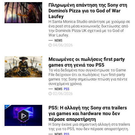
Πληρωμένη απάντηση της Sony στη
Domino’s Pizza για το God of War
Laufey
Η Santa Monica Studio απάντησε με χιούμορ σε
ένα post στα μέσα κοινωνικής δικτύωσης από
την Domino's Pizza UK σχετικά με το God of
War Laufey.
NEWS
04/06/2026
Μειωμένες οι πωλήσεις first party
games στη γενιά του PS5
Τα νέα δεδομένα που συγκέντρωσε το Game
File δείχνουν ότι οι πωλήσεις των first-party
games της Sony σημείωσαν πτώση για πέντε
συνεχόμενα χρόνια.
NEWS
PS5
02/06/2026
PS5: Η αλλαγή της Sony στα trailers
για games και hardware που δεν
πέρασε απαρατήρητη
Η Sony έκανε μια σημαντική αλλαγή στα trailers
της για το PS5, που δεν πέρασε απαρατήρητη.
NEWS
PS5