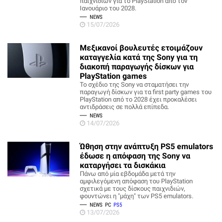
παιχνιδιών για το PlayStation από τον
Ιανουάριο του 2028.
NEWS
15/07/2026
Μεξικανοί βουλευτές ετοιμάζουν
καταγγελία κατά της Sony για τη
διακοπή παραγωγής δίσκων για
PlayStation games
Το σχέδιο της Sony να σταματήσει την
παραγωγή δίσκων για τα first party games του
PlayStation από το 2028 έχει προκαλέσει
αντιδράσεις σε πολλά επίπεδα.
NEWS
14/07/2026
Ώθηση στην ανάπτυξη PS5 emulators
έδωσε η απόφαση της Sony να
καταργήσει τα δισκάκια
Πάνω από μία εβδομάδα μετά την
αμφιλεγόμενη απόφαση του PlayStation
σχετικά με τους δίσκους παιχνιδιών,
φουντώνει η "μάχη" των PS5 emulators.
NEWS
PC
PS5
13/07/2026