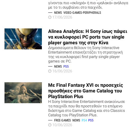
γίνονται πιο «σκληρά» ή πιο «μαλακά» ανάλογα
με το τι συμβαίνει στο παιχνίδι.
NEWS
VIDEO-GAMES-PERIPHERALS
17/06/2026
Alinea Analytics: Η Sony ίσως πάψει
να κυκλοφορεί PC ports των single
player games της στην Κίνα
Δημοσιεύματα θέλουν τη Sony Interactive
Entertainment επανεξετάζει τη στρατηγική
της να κυκλοφορεί first party single player
games σε PC.
NEWS
PS5
16/06/2026
Με Final Fantasy XVI οι προσεχείς
προσθήκες στο Game Catalog του
PlayStation Plus
Η Sony Interactive Entertainment ανακοίνωσε
τα παιχνίδι που θα προστεθούν το επόμενο
διάστημα στο Game Catalog και στο Classics
Catalog του PlayStation Plus.
FREE-GAMES
NEWS
PS4
PS5
10/06/2026