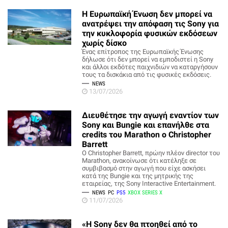
Η Ευρωπαϊκή Ένωση δεν μπορεί να
ανατρέψει την απόφαση τις Sony για
την κυκλοφορία φυσικών εκδόσεων
χωρίς δίσκο
Ένας επίτροπος της Ευρωπαϊκής Ένωσης
δήλωσε ότι δεν μπορεί να εμποδιστεί η Sony
και άλλοι εκδότες παιχνιδιών να καταργήσουν
τους τα δισκάκια από τις φυσικές εκδόσεις.
NEWS
13/07/2026
Διευθέτησε την αγωγή εναντίον των
Sony και Bungie και επανήλθε στα
credits του Marathon ο Christopher
Barrett
Ο Christopher Barrett, πρώην πλέον director του
Marathon, ανακοίνωσε ότι κατέληξε σε
συμβιβασμό στην αγωγή που είχε ασκήσει
κατά της Bungie και της μητρικής της
εταιρείας, της Sony Interactive Entertainment.
NEWS
PC
PS5
XBOX SERIES X
11/07/2026
«Η Sony δεν θα πτοηθεί από το