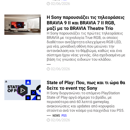
02/06/2026
Η Sony παρουσιάζει τις τηλεοράσεις
BRAVIA 9 II και BRAVIA 7 II RGB,
μαζί με το BRAVIA Theatre Trio
Η Sony παρουσιάζει τις πρώτες τηλεοράσεις
BRAVIA με τεχνολογία True RGB, οι οποίες
διαθέτουν ανεξάρτητα ελεγχόμενα RGB LED,
μια νέα, μοναδική οθόνη που μειώνει την
αντανάκλαση και το θάμβώμα, καθώς και ένα
σύστημα ήχου νέας γενιάς, όλα σχεδιασμένα με
βάση τις γνώσεις ειδικών του κλάδου.
02/06/2026
State of Play: Που, πως και τι ώρα θα
δείτε το event της Sony
Η Sony διοργανώνει το επόμενο PlayStation
State of Play αργά σήμερα το βράδυ, με
περισσότερα από 60 λεπτά gameplay,
ανακοινώσεις και updates από κορυφαία
στούντιο ανά τον κόσμο για παιχνίδια του PS5.
NEWS
PS5
02/06/2026