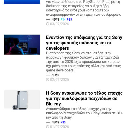
για νέες αυξήσεις στο PlayStation Plus, με τη
διοίκηση της εταιρείας να συζητά ήδη
εσωτερικά το ενδεχόμενο περαιτέρω
αναπροσαρμογών στις τιμές των συνδρομών.
NEWS
PS4
PS5
03/07/2026
Εναντίον της απόφασης για της Sony
για τις φυσικές εκδόσεις και οι
developers
Η απόφαση της Sony να σταματήσει την
παραγωγή φυσικών δίσκων για τα παιχνίδια
της από το 2028 έχει προκαλέσει επικρίσεις
όχι μόνο από τους παίκτες αλλά και από τους
game developers.
NEWS
02/07/2026
Η Sony ανακοίνωσε το τέλος εποχής
για την κυκλοφορία παιχνιδιών σε
Blu-ray
Ανακοινώθηκε το τέλος εποχής για την
κυκλοφορία παιχνιδιών του PlayStation σε Blu-
ray από τη Sony.
NEWS
PS5
01/07/2026