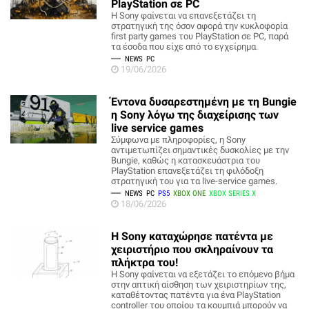
PlayStation σε PC
Η Sony φαίνεται να επανεξετάζει τη
στρατηγική της όσον αφορά την κυκλοφορία
first party games του PlayStation σε PC, παρά
τα έσοδα που είχε από το εγχείρημα.
NEWS
PC
19/06/2026
Έντονα δυσαρεστημένη με τη Bungie
η Sony λόγω της διαχείρισης των
live service games
Σύμφωνα με πληροφορίες, η Sony
αντιμετωπίζει σημαντικές δυσκολίες με την
Bungie, καθώς η κατασκευάστρια του
PlayStation επανεξετάζει τη φιλόδοξη
στρατηγική του για τα live-service games.
NEWS
PC
PS5
XBOX ONE
XBOX SERIES X
18/06/2026
Η Sony καταχώρησε πατέντα με
χειριστήριο που σκληραίνουν τα
πλήκτρα του!
Η Sony φαίνεται να εξετάζει το επόμενο βήμα
στην απτική αίσθηση των χειριστηρίων της,
καταθέτοντας πατέντα για ένα PlayStation
controller του οποίου τα κουμπιά μπορούν να