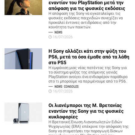
εναντίον του PlayStation μετά την
απόφαση για τις φυσικές εκδόσεις
Η απόφαση της Sony να εγκαταλείψει τις
φυσικές εκδόσεις παιχνιδιών συνεχίζει να
προκαλεί έντονες αντιδράσεις από την
κοινότητα των παικτών.
NEWS
16/07/2026
Η Sony αλλάζει κάτι στην ψύξη του
PS6, μετά τα όσα έμαθε από τα λάθη
στο PS5
Η εμφάνιση μιας νέας πατέντας της Sony για
το σύστημα ψύξης της επόμενης γενιάς
PlayStation ανοίγει ένα ενδιαφέρον παράθυρο
στο τι μπορούμε να περιμένουμε από το PS6.
NEWS
CONSOLES
16/07/2026
Οι λιανέμποροι της Μ. Βρετανίας
εναντίον της Sony για τις φυσικές
κυκλοφορίες
Η Βρετανική Ένωση Λιανοπωλητών Ειδών
Ψυχαγωγίας (ERA) επέκρινε την απόφαση της
Sony να σταματήσει την παραγωγή δίσκων