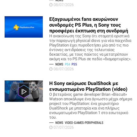
NEWS
08/07/2026
Εξαγριωμένοι fans ακυρώνουν
συνδρομές PS Plus, η Sony τους
προσφέρει έκπτωση στη συνδρομή
Η ανακοίνωση της Sony ότι σταματά οριστικά
την παραγωγή physical disvs για νέα παιχνίδια
PlayStation έχει πυροδοτήσει μία από τις πιο
έντονες αντιδράσεις της τελευταίας
δεκαετίας, με τους παίκτες να μετατρέπουν
ακόμη και το PS Plus σε πεδίο «διαμαρτυρίας».
NEWS
PS4
PS5
08/07/2026
Η Sony ακύρωσε DualShock με
ενσωματωμένο PlayStation (video)
Ο βετεράνος game developer Brian «Biscuit»
Watson αποκάλυψε ένα άγνωστο μέχρι σήμερα
project του PlayStation: ένα χειριστήριο
DualShock με μπαταρία και ένα πλήρως
ενσωματωμένο PlayStation 1 στο εσωτερικό
του.
NEWS
VIDEO-GAMES-PERIPHERALS
07/07/2026