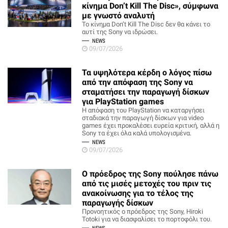
κίνημα Don’t Kill The Disc», σύμφωνα
με γνωστό αναλυτή
Το κίνημα Don’t Kill The Disc δεν θα κάνει το
αυτί της Sony να ιδρώσει.
NEWS
09/07/2026
Τα υψηλότερα κέρδη ο λόγος πίσω
από την απόφαση της Sony να
σταματήσει την παραγωγή δίσκων
για PlayStation games
Η απόφαση του PlayStation να καταργήσει
σταδιακά την παραγωγή δίσκων για video
games έχει προκαλέσει ευρεία κριτική, αλλά η
Sony τα έχει όλα καλά υπολογισμένα.
NEWS
09/07/2026
Ο πρόεδρος της Sony πούλησε πάνω
από τις μισές μετοχές του πριν τις
ανακοίνωσης για το τέλος της
παραγωγής δίσκων
Προνοητικός ο πρόεδρος της Sony, Hiroki
Totoki για να διασφαλίσει το πορτοφόλι του.