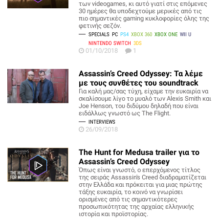
των videogames, κι αυτό γιατί στις επόμενες
30 ημέρες θα υποδεχτούμε μερικές από τις
πιο σημαντικές gaming κυκλοφορίες όλης της
φετινής σεζόν.
SPECIALS
PC
PS4
XBOX 360
XBOX ONE
WII U
NINTENDO SWITCH
3DS
01/10/2018
1
Assassin’s Creed Odyssey: Τα λέμε
με τους συνθέτες του soundtrack
Για καλή μας/σας τύχη, είχαμε την ευκαιρία να
σκαλίσουμε λίγο το μυαλό των Alexis Smith και
Joe Henson, του διδύμου δηλαδή που είναι
ειδάλλως γνωστό ως The Flight.
INTERVIEWS
26/09/2018
The Hunt for Medusa trailer για το
Assassin’s Creed Odyssey
Όπως είναι γνωστό, ο επερχόμενος τίτλος
της σειράς Assassin's Creed διαδραματίζεται
στην Ελλάδα και πρόκειται για μιας πρώτης
τάξης ευκαιρία, το κοινό να γνωρίσει
ορισμένες από τις σημαντικότερες
προσωπικότητας της αρχαίας ελληνικής
ιστορία και προϊστορίας.