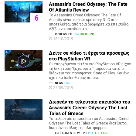
Assassin's Creed Odyssey: The Fate
Of Atlantis Review
Το Assassin's Creed Odyssey: The Fate Of
6
Atlantis είναι το δεύτερο story DLC που
αποτελείται από τρία διαφορετικά επεισόδια.
Αξίζει να επενδύσετε;
REVIEWS
PC
PS4
XBOX ONE
16/10/2019
Δείτε σε video τι έρχεται προσεχώς
στο PlayStation VR
Οι επερχόμενοι τίτλοι για PlayStation VR είχαν
τη δική τους "ξεχωριστή" παρουσία κατά τη
διάρκεια του πρόσφατου State of Play. Και ένα
σχετικό trailer θα σας πείσει.
NEWS
PS4
27/09/2019
Δωρεάν το τελευταίο επεισόδιο του
Assassin’s Creed: Odyssey The Lost
Tales of Greece
Το τελευταίο επεισόδιο του Assassin’s Creed:
Odyssey The Lost Tales of Greece διατίθεται
δωρεάν σε όλες τις πλατφόρμες.
FREE-GAMES
NEWS
PC
PS4
XBOX ONE