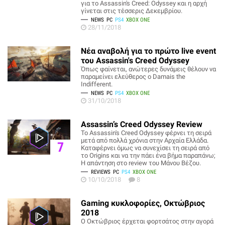
για το Assassin's Creed: Odyssey και η αρχή
γίνεται στις τέσσερις Δεκεμβρίου.
NEWS
PC
PS4
XBOX ONE
28/11/2018
Νέα αναβολή για το πρώτο live event
του Assassin's Creed Odyssey
Όπως φαίνεται, ανώτερες δυνάμεις θέλουν να
παραμείνει ελεύθερος ο Damais the
Indifferent.
NEWS
PC
PS4
XBOX ONE
31/10/2018
Assassin’s Creed Odyssey Review
Το Assassin's Creed Odyssey φέρνει τη σειρά
μετά από πολλά χρόνια στην Αρχαία Ελλάδα.
7
Καταφέρνει όμως να συνεχίσει τη σειρά από
το Origins και να την πάει ένα βήμα παραπάνω;
Η απάντηση στο review του Μάνου Βέζου.
REVIEWS
PC
PS4
XBOX ONE
10/10/2018
8
Gaming κυκλοφορίες, Οκτώβριος
2018
Ο Οκτώβριος έρχεται φορτσάτος στην αγορά