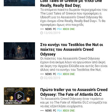
Lost Tales of Greece με τίτλο One
Really, Really Bad Day;
Το επόμενο πακέτο δωρεάν περιεχομένου του
The Lost Tales of Greece που προσφέρει η
Ubisoft για το Assassin’s Creed Odyssey θα
έχει όνομα «One Really, Really Bad Day». Τι θα
προσφέρει όμως στο παιχνίδι;
NEWS
PC
PS4
XBOX ONE
13/05/2019
Στο κυνήγι του Testiklos the Nut οι
παίκτες του Assassin's Creed
Odyssey
Οι παίκτες του Assassin's Creed Odyssey
έχουν ένα ακόμα λόγο να οργώσουν από άκρη
σε άκρη την Αρχαία Ελλάδα και αυτός δεν είναι
άλλος από το κυνήγι του Testiklos the Nut.
NEWS
PC
PS4
XBOX ONE
02/05/2019
Πρώτο trailer για το Assassin’s Creed
Odyssey: The Fate of Atlantis DLC
Το Assassin’s Creed Odyssey ήταν τεράστιο
και με το The Fate of Atlantis DLC ετοιμάζεται
να σας εξαντλήσει ευχάριστα.
NEWS
PC
PS4
XBOX ONE