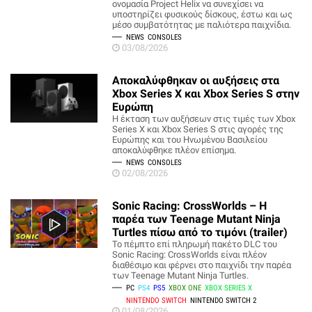
ονομασία Project Helix να συνεχίσει να
υποστηρίζει φυσικούς δίσκους, έστω και ως
μέσο συμβατότητας με παλιότερα παιχνίδια.
NEWS
CONSOLES
03/08/2026
Αποκαλύφθηκαν οι αυξήσεις στα
Xbox Series X και Xbox Series S στην
Ευρώπη
Η έκταση των αυξήσεων στις τιμές των Xbox
Series X και Xbox Series S στις αγορές της
Ευρώπης και του Ηνωμένου Βασιλείου
αποκαλύφθηκε πλέον επίσημα.
NEWS
CONSOLES
02/08/2026
Sonic Racing: CrossWorlds – Η
παρέα των Teenage Mutant Ninja
Turtles πίσω από το τιμόνι (trailer)
Το πέμπτο επί πληρωμή πακέτο DLC του
Sonic Racing: CrossWorlds είναι πλέον
διαθέσιμο και φέρνει στο παιχνίδι την παρέα
των Teenage Mutant Ninja Turtles.
PC
PS4
PS5
XBOX ONE
XBOX SERIES X
NINTENDO SWITCH
NINTENDO SWITCH 2
01/08/2026