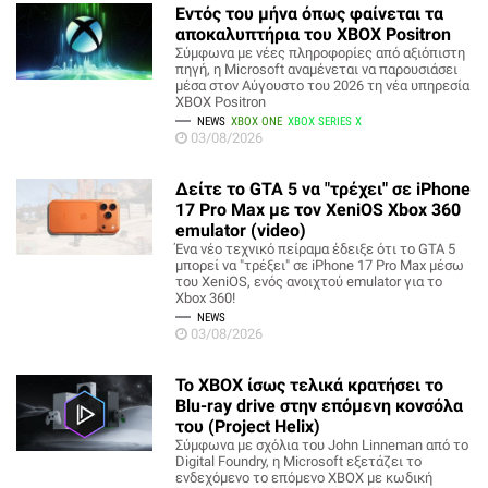
Εντός του μήνα όπως φαίνεται τα
αποκαλυπτήρια του XΒΟΧ Positron
Σύμφωνα με νέες πληροφορίες από αξιόπιστη
πηγή, η Microsoft αναμένεται να παρουσιάσει
μέσα στον Αύγουστο του 2026 τη νέα υπηρεσία
ΧΒΟΧ Positron
NEWS
XBOX ONE
XBOX SERIES X
03/08/2026
Δείτε το GTA 5 να "τρέχει" σε iPhone
17 Pro Max με τον XeniOS Xbox 360
emulator (video)
Ένα νέο τεχνικό πείραμα έδειξε ότι το GTA 5
μπορεί να "τρέξει" σε iPhone 17 Pro Max μέσω
του XeniOS, ενός ανοιχτού emulator για το
Xbox 360!
NEWS
03/08/2026
Το XBOX ίσως τελικά κρατήσει το
Blu-ray drive στην επόμενη κονσόλα
του (Project Helix)
Σύμφωνα με σχόλια του John Linneman από το
Digital Foundry, η Microsoft εξετάζει το
ενδεχόμενο το επόμενο ΧΒΟΧ με κωδική