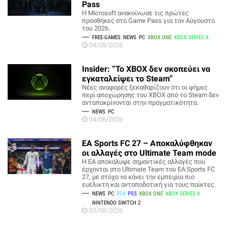
Pass
Η Microsoft ανακοίνωσε τις πρώτες
προσθήκες στο Game Pass για τον Αύγουστο
του 2026.
FREE-GAMES
NEWS
PC
XBOX ONE
XBOX SERIES X
04/08/2026
Insider: “Το XBOX δεν σκοπεύει να
εγκαταλείψει το Steam”
Νέες αναφορές ξεκαθαρίζουν ότι οι φήμες
περί αποχώρησης του XBOX από το Steam δεν
ανταποκρίνονται στην πραγματικότητα.
NEWS
PC
04/08/2026
EA Sports FC 27 – Αποκαλύφθηκαν
οι αλλαγές στο Ultimate Team mode
Η EA αποκάλυψε σημαντικές αλλαγές που
έρχονται στο Ultimate Team του EA Sports FC
27, με στόχο να κάνει την εμπειρία πιο
ευέλικτη και ανταποδοτική για τους παίκτες.
NEWS
PC
PS4
PS5
XBOX ONE
XBOX SERIES X
NINTENDO SWITCH 2
03/08/2026