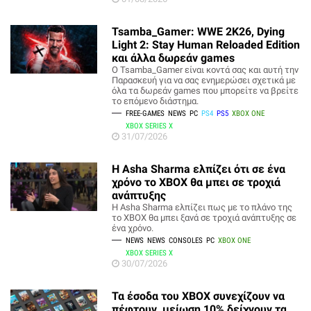
Tsamba_Gamer: WWE 2K26, Dying
Light 2: Stay Human Reloaded Edition
και άλλα δωρεάν games
O Tsamba_Gamer είναι κοντά σας και αυτή την
Παρασκευή για να σας ενημερώσει σχετικά με
όλα τα δωρεάν games που μπορείτε να βρείτε
το επόμενο διάστημα.
FREE-GAMES
NEWS
PC
PS4
PS5
XBOX ONE
XBOX SERIES X
31/07/2026
Η Asha Sharma ελπίζει ότι σε ένα
χρόνο το XBOX θα μπει σε τροχιά
ανάπτυξης
Η Asha Sharma ελπίζει πως με το πλάνο της
το XBOX θα μπει ξανά σε τροχιά ανάπτυξης σε
ένα χρόνο.
NEWS
NEWS
CONSOLES
PC
XBOX ONE
XBOX SERIES X
30/07/2026
Τα έσοδα του XBOX συνεχίζουν να
πέφτουν, μείωση 10% δείχνουν τα