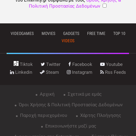
Πολιτική Προστασίας Δεδομένων
VIDEOGAMES
MOVIES
GADGETS
FREE TIME
TOP 10
VIDEOS
Tiktok
Twitter
Facebook
Youtube
Linkedin
Steam
Instagram
Rss Feeds
Αρχική
Σχετικά με εμάς
Όροι Χρήσης & Πολιτική Προστασίας Δεδομένων
Παροχή περιεχομένου
Χάρτης Πλοήγησης
Επικοινωνήστε μαζί μας