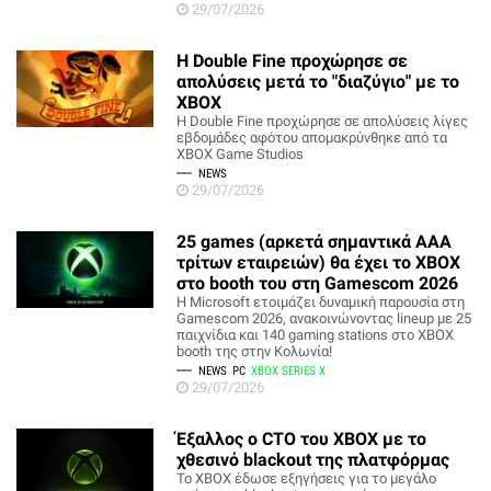
29/07/2026
H Double Fine προχώρησε σε
απολύσεις μετά το "διαζύγιο" με το
XBOX
Η Double Fine προχώρησε σε απολύσεις λίγες
εβδομάδες αφότου απομακρύνθηκε από τα
XBOX Game Studios
NEWS
29/07/2026
25 games (αρκετά σημαντικά ΑΑΑ
τρίτων εταιρειών) θα έχει το XBOX
στο booth του στη Gamescom 2026
Η Microsoft ετοιμάζει δυναμική παρουσία στη
Gamescom 2026, ανακοινώνοντας lineup με 25
παιχνίδια και 140 gaming stations στο XBOX
booth της στην Κολωνία!
NEWS
PC
XBOX SERIES X
29/07/2026
Έξαλλος ο CTO του XBOX με το
χθεσινό blackout της πλατφόρμας
Το XBOX έδωσε εξηγήσεις για το μεγάλο