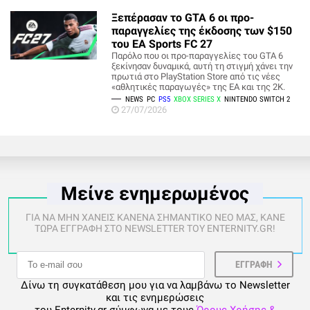
Ξεπέρασαν το GTA 6 οι προ-
παραγγελίες της έκδοσης των $150
του EA Sports FC 27
Παρόλο που οι προ-παραγγελίες του GTA 6
ξεκίνησαν δυναμικά, αυτή τη στιγμή χάνει την
πρωτιά στο PlayStation Store από τις νέες
«αθλητικές παραγωγές» της EA και της 2K.
NEWS
PC
PS5
XBOX SERIES X
NINTENDO SWITCH 2
27/07/2026
Μείνε ενημερωμένος
ΓΙΑ ΝΑ ΜΗΝ ΧΑΝΕΙΣ ΚΑΝΕΝΑ ΣΗΜΑΝΤΙΚΟ ΝΕΟ ΜΑΣ, ΚΑΝΕ
ΤΩΡΑ ΕΓΓΡΑΦΗ ΣΤΟ NEWSLETTER ΤΟΥ ENTERNITY.GR!
Δίνω τη συγκατάθεση μου για να λαμβάνω το Newsletter
και τις ενημερώσεις
του Enternity.gr σύμφωνα με τους
Όρους Χρήσης &