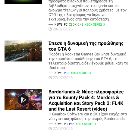
πρόσφατο blackout που επηρέασε τη
βιβλιοθήκη παιχνιδιών, το sign-in και το
άνοιγμα τίτλων για πολλούς χρήστες, με τον
CTO της πλατφόρμας να δηλώνει
εκνευρισμένος από την κατάσταση.
NEWS
PC
XBOX ONE
XBOX SERIES X
28/07/2026
Έπεσε η δυναμική της προώθησης
του GTA 6
Παρότι η Rockstar Games ξεκίνησε δυναμικά
την καμπάνια προώθησης του GTA 6, το
τελευταίο διάστημα δεν έχουμε μάθει κάτι το
ιδιαίτερο.
NEWS
PS5
XBOX SERIES X
27/07/2026
Borderlands 4: Νέες πληροφορίες
για τα Bounty Pack 4: Murders &
Acquisition και Story Pack 2: FL4K
and the Last Resort (video)
Η Gearbox Software και η 2K είχαν ευχάριστα
νέα για τους φίλους της σειράς Borderlands.
NEWS
PC
PS5
XBOX SERIES X
27/07/2026