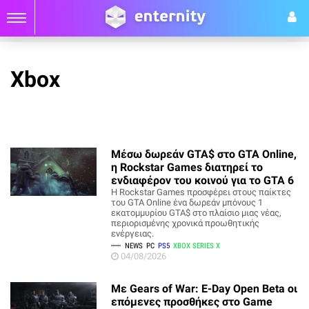
Xbox
Μέσω δωρεάν GTA$ στο GTA Online,
η Rockstar Games διατηρεί το
ενδιαφέρον του κοινού για το GTA 6
Η Rockstar Games προσφέρει στους παίκτες
του GTA Online ένα δωρεάν μπόνους 1
εκατομμυρίου GTA$ στο πλαίσιο μιας νέας,
περιορισμένης χρονικά προωθητικής
ενέργειας.
NEWS
PC
PS5
XBOX SERIES X
04/08/2026
Με Gears of War: E-Day Open Beta οι
επόμενες προσθήκες στο Game