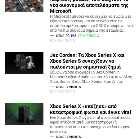
νέα οικονομικά αποτελέσματα της
Microsoft
Η Microsoft μπορεί να συνεχίζει να εμφανίζει
εξαιρετικά οικονομικά αποτελέσματα σε
επίπεδο ομίλου, όμως το XBOX παραμένει ένα
από τα πιο αδύναμα σημεία της εταιρείας.
NEWS
PC
PS5
XBOX SERIES X
30/07/2026
Jez Corden: Τα Xbox Series X και
Xbox Series S συνεχίζουν να
πωλούνται με σημαντική ζημιά
Σύμφωνα όσα αναφέρει ο Jez Corden, η
Microsoft εξακολουθεί να πουλά τις κονσόλες
Xbox Series S και Xbox Series X με ζημία.
NEWS
CONSOLES
29/07/2026
Xbox Series X «επέζησε» από
καταστροφική φωτιά και έγινε viral
Ένα Xbox Series X έγινε viral στα social media,
αφού επέζησε από μια καταστροφική
πυρκαγιά σε σπίτι και συνέχισε να λειτουργεί
κανονικά.
NEWS
CONSOLES