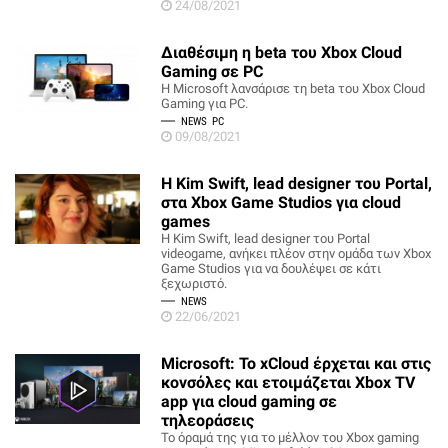
24/08/2021
Διαθέσιμη η beta του Xbox Cloud
Gaming σε PC
Η Microsoft λανσάρισε τη beta του Xbox Cloud
Gaming για PC.
NEWS
PC
09/08/2021
H Kim Swift, lead designer του Portal,
στα Xbox Game Studios για cloud
games
Η Kim Swift, lead designer του Portal
videogame, ανήκει πλέον στην ομάδα των Xbox
Game Studios για να δουλέψει σε κάτι
ξεχωριστό.
NEWS
22/06/2021
Microsoft: Το xCloud έρχεται και στις
κονσόλες και ετοιμάζεται Xbox TV
app για cloud gaming σε
τηλεοράσεις
Το όραμά της για το μέλλον του Xbox gaming