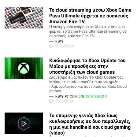
Το cloud streaming μέσω Xbox Game
Pass Ultimate έρχεται σε συσκευές
Amazon Fire TV
Η συνεργασία ανάμεσα σε Xbox και Amazon
φέρνει το Game Pass Ultimate streaming σε
συσκευές Amazon Fire TV.
NEWS
27/06/2024
Κυκλοφόρησε το Xbox Update του
Μαΐου με προσθήκες στην
υποστήριξη των cloud games
Διαθέσιμο είναι πλέον το Xbox Update του
Μαΐου, το οποίο προσθέτει υποστήριξη
πληκτρολογίου και ποντικιού σε Xbox Cloud
games.
NEWS
PC
XBOX ONE
XBOX SERIES X
17/05/2024
Το επόμενης γενιάς Xbox ίσως
κυκλοφορήσεις σε δυο παραλλαγές,
η μια για handlheld και cloud gaming
(video)