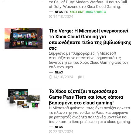
το Call of Duty: Modern Warfare III και το Call
of Duty: Warzone στο Xbox Cloud Gaming.
NEWS
PC
XBOX ONE
XBOX SERIES X
14/10/2024
The Verge: Η Microsoft ενεργοποιεί
το Xbox Cloud Gaming για
οποιονδήποτε τίτλο της βιβλιοθήκης
σας
Σύμφωνα με πληροφορίες, η Microsoft
ετοιμάζεται να επεκτείνει σημαντικά τις
δυνατότητες του Xbox Cloud Gaming από τον
επόμενο μήνα.
NEWS
14/10/2024
1
Το Xbox εξετάζει περισσότερα
Game Pass Tiers και ίσως κάποια
βασισμένα στο cloud gaming!
Η Microsoft φαίνεται πως έχει ανοίξει αρκετά
το πλάνο της για το Game Pass και σύμφωνα
με ρεπορτάζ αναζητά πολλά νέα μοντέλα και
ίσως κάποια tiers με έμφαση στο cloud gaming.
NEWS
23/07/2024