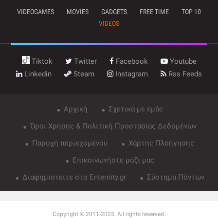
VIDEOGAMES
MOVIES
GADGETS
FREE TIME
TOP 10
VIDEOS
Tiktok
Twitter
Facebook
Youtube
Linkedin
Steam
Instagram
Rss Feeds
Αρχική
Σχετικά με εμάς
Όροι Χρήσης & Πολιτική Προστασίας Δεδομένων
Παροχή περιεχομένου
Χάρτης Πλοήγησης
Επικοινωνήστε μαζί μας
Διαφημιστείτε στο Enternity.gr
Σύστημα Πόντων
Copyright © 2011-2025. All rights reserved.