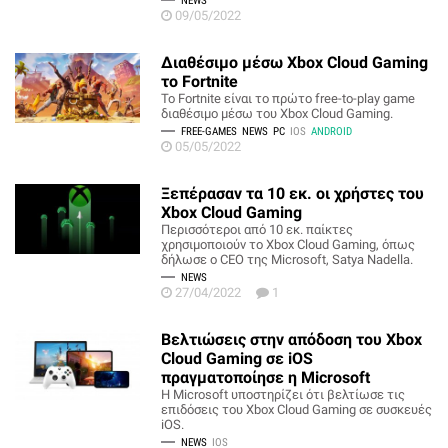
NEWS
09/05/2022
Διαθέσιμο μέσω Xbox Cloud Gaming
το Fortnite
Το Fortnite είναι το πρώτο free-to-play game
διαθέσιμο μέσω του Xbox Cloud Gaming.
FREE-GAMES
NEWS
PC
IOS
ANDROID
05/05/2022
Ξεπέρασαν τα 10 εκ. οι χρήστες του
Xbox Cloud Gaming
Περισσότεροι από 10 εκ. παίκτες
χρησιμοποιούν το Xbox Cloud Gaming, όπως
δήλωσε ο CEO της Microsoft, Satya Nadella.
NEWS
27/04/2022
1
Βελτιώσεις στην απόδοση του Xbox
Cloud Gaming σε iOS
πραγματοποίησε η Microsoft
Η Microsoft υποστηρίζει ότι βελτίωσε τις
επιδόσεις του Xbox Cloud Gaming σε συσκευές
iOS.
NEWS
IOS