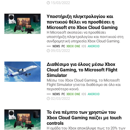
15/03/2022
Υποστήριξη πληκτρολογίου και
ποντικιού θέλει να προσθέσει η
Microsoft στο Xbox Cloud Gaming
Η Microsoft σκοπεύει να προσθέσει
υποστήριξη πληκτρολογίου και ποντικιού στη
συνδρομητική υπηρεσία Xbox Cloud Gaming.
NEWS
PC
XBOX ONE
IOS
ANDROID
09/03/2022
Διαθέσιμο για όλους μέσω Xbox
Cloud Gaming, το Microsoft Flight
Simulator
Μέσω του Xbox Cloud Gaming, το Microsoft
Flight Simulator γίνεται διαθέσιμο σε όλο και
περισσότερο κοινό.
NEWS
PC
XBOX ONE
IOS
ANDROID
02/03/2022
Το ένα πέμπτο των χρηστών του
Xbox Cloud Gaming παίζει με touch
controls
Η ομάδα του Xbox αποκάλυψε πως το 20% των