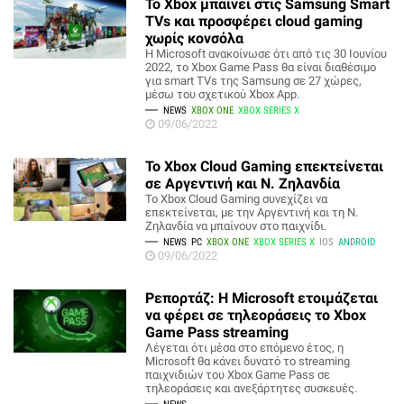
Το Xbox μπαίνει στις Samsung Smart
TVs και προσφέρει cloud gaming
χωρίς κονσόλα
Η Microsoft ανακοίνωσε ότι από τις 30 Ιουνίου
2022, το Xbox Game Pass θα είναι διαθέσιμο
για smart TVs της Samsung σε 27 χώρες,
μέσω του σχετικού Xbox App.
NEWS
XBOX ONE
XBOX SERIES X
09/06/2022
To Xbox Cloud Gaming επεκτείνεται
σε Αργεντινή και Ν. Ζηλανδία
Το Xbox Cloud Gaming συνεχίζει να
επεκτείνεται, με την Αργεντινή και τη Ν.
Ζηλανδία να μπαίνουν στο παιχνίδι.
NEWS
PC
XBOX ONE
XBOX SERIES X
IOS
ANDROID
09/06/2022
Ρεπορτάζ: H Microsoft ετοιμάζεται
να φέρει σε τηλεοράσεις το Xbox
Game Pass streaming
Λέγεται ότι μέσα στο επόμενο έτος, η
Microsoft θα κάνει δυνατό το streaming
παιχνιδιών του Xbox Game Pass σε
τηλεοράσεις και ανεξάρτητες συσκευές.