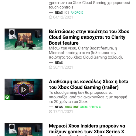
χρηστών του Xbox Cloud Gaming χρησιμοποιεί
touch controls.
NEWS
IOS
ANDROID
04/12/2021
Βελτιώσεις στην ποιότητα του Xbox
Cloud Gaming υπόσχεται το Clarity
Boost feature
Μέσω του νέου, Clarity Boost feature, η
Microsoft υπόσχεται να βελτιώσει την
ποιότητα του Xbox Cloud Gaming (xCloud).
NEWS
30/11/2021
Διαθέσιμη σε κονσόλες Xbox η beta
του Xbox Cloud Gaming (trailer)
To cloud gaming δεν θα μπορούσε να
απουσιάζει από τις ανακοινώσεις με αφορμή
τα 20 χρόνια του Xbox.
NEWS
XBOX ONE
XBOX SERIES X
17/11/2021
Μερικοί Xbox Insiders μπορούν να
παίξουν games των Xbox Series X