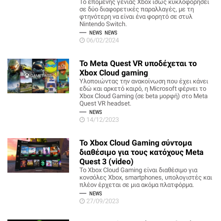
Το επόμενης γενιάς Xbox ίσως κυκλοφορήσει
σε δύο διαφορετικές παραλλαγές, με τη
φτηνότερη να είναι ένα φορητό σε στυλ
Nintendo Switch.
NEWS
NEWS
06/02/2024
Το Meta Quest VR υποδέχεται το
Xbox Cloud gaming
Υλοποιώντας την ανακοίνωση που έχει κάνει
εδώ και αρκετό καιρό, η Microsoft φέρνει το
Xbox Cloud Gaming (σε beta μορφή) στο Meta
Quest VR headset.
NEWS
14/12/2023
Το Xbox Cloud Gaming σύντομα
διαθέσιμο για τους κατόχους Meta
Quest 3 (video)
Το Xbox Cloud Gaming είναι διαθέσιμο για
κονσόλες Xbox, smartphones, υπολογιστές και
πλέον έρχεται σε μια ακόμα πλατφόρμα.
NEWS
27/09/2023