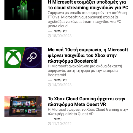
Η Microsoft ετοιμάζει υποδομές για
το cloud streaming παιχνιδιών για PC
Σύμφωνα με emails που αφορούν την υπόθεση
FTC vs. Microsoft η αμερικανική εταιρεία
σχεδιάζει να κάνει stream παιχνίδια για PC
μέσω cloud.
NEWS
PC
18/09/2023
Με νεά 10ετή συμφωνία, η Microsoft
φέρνει παιχνίδια του Xbox στην
πλατφόρμα Boosteroid
H Microsoft ανακοίνωσε μια ακόμα δεκαετή
συμφωνία, αυτή τη φορά με την εταιρεία
Boosteroid.
NEWS
PC
14/03/2023
Το Xbox Cloud Gaming έρχεται στην
πλατφόρμα Meta Quest VR
Η Microsoft φέρνει το Xbox Cloud Gaming στην
πλατφόρμα Meta Quest VR.
NEWS
11/10/2022