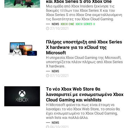
και Xbox Series S στο Xbox One
Μια ομάδα από Xbox Insiders ξεκίνησε τις
δοκιμές τίτλων του Xbox Series X και του
Xbox Series S στο Xbox One εκμεταλλευόμενη
τις δυνατότητες του Xbox Cloud Gaming.
NEWS
XBOX ONE
XBOX SERIES X
27/10/2021
Πλήρης υποστήριξη από Xbox Series
X hardware για το xCloud της
Microsoft
Η υπηρεσία Xbox Cloud Gaming της Microsoft,
υποστηρίζεται πλέον πλήρως από Xbox Series
X hardware.
NEWS
07/10/2021
Tο νέο Xbox Web Store θα
λανσαριστεί με ενσωματωμένο Xbox
Cloud Gaming και wishlists
Η Microsoft φαίνεται πως είναι έτοιμη να
λανσάρει το νέο Xbox Web Store, το οποίο θα
έχει ενσωματωμένο το Xbox Cloud Gaming,
wish lists και πολλά άλλα.
NEWS
06/10/2021