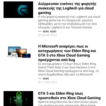
Διέρρευσαν εικόνες της φορητής
συσκευής της Logitech για cloud
gaming
Η νέα φορητή συσκευή της Logitech για cloud
gaming φαίνεται ότι διέρρευσε, μερικές
εβδομάδες μετά την επιβεβαίωσή της από
πλευράς Logitech G και Tencent Games.
NEWS
NEWS
30/08/2022
Η Microsoft αναφέρει πως οι
καταχωρήσεις των Elden Ring και
GTA 5 στο Xbox Cloud Gaming
προέρχονται από bug
Οι καταχωρήσεις τίτλων όπως Elden Ring,
Grand Theft Auto V και Soul Hackers 2 στο
Xbox Cloud Gaming προέρχονται από bug, το
οποίο διορθώθηκε ήδη από τη Microsoft.
NEWS
11/08/2022
GTA 5 και Elden Ring ίσως
προστεθούν στο Xbox Cloud Gaming
Αρκετά παιχνίδια που δεν αποτελούν μέρος
της συνδρομητικής υπηρεσίας Xbox Game