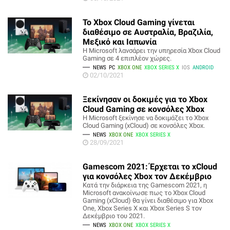
Το Xbox Cloud Gaming γίνεται
διαθέσιμο σε Αυστραλία, Βραζιλία,
Μεξικό και Ιαπωνία
Η Microsoft λανσάρει την υπηρεσία Xbox Cloud
Gaming σε 4 επιπλέον χώρες.
NEWS
PC
XBOX ONE
XBOX SERIES X
IOS
ANDROID
02/10/2021
Ξεκίνησαν οι δοκιμές για το Xbox
Cloud Gaming σε κονσόλες Xbox
Η Microsoft ξεκίνησε να δοκιμάζει το Xbox
Cloud Gaming (xCloud) σε κονσόλες Xbox.
NEWS
XBOX ONE
XBOX SERIES X
28/09/2021
Gamescom 2021: Έρχεται το xCloud
για κονσόλες Xbox τον Δεκέμβριο
Κατά την διάρκεια της Gamescom 2021, η
Microsoft ανακοίνωσε πως το Xbox Cloud
Gaming (xCloud) θα γίνει διαθέσιμο για Xbox
One, Xbox Series X και Xbox Series S τον
Δεκέμβριο του 2021.
NEWS
XBOX ONE
XBOX SERIES X