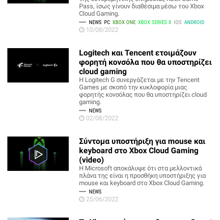
Pass, ίσως γίνουν διαθέσιμα μέσω του Xbox
Cloud Gaming.
NEWS
PC
XBOX ONE
XBOX SERIES X
IOS
ANDROID
10/08/2022
Logitech και Tencent ετοιμάζουν
φορητή κονσόλα που θα υποστηρίζει
cloud gaming
H Logitech G συνεργάζεται με την Tencent
Games με σκοπό την κυκλοφορία μιας
φορητής κονσόλας που θα υποστηρίζει cloud
gaming.
NEWS
02/08/2022
Σύντομα υποστήριξη για mouse και
keyboard στο Xbox Cloud Gaming
(video)
Η Microsoft αποκάλυψε ότι στα μελλοντικά
πλάνα της είναι η προσθήκη υποστήριξης για
mouse και keyboard στο Xbox Cloud Gaming.
NEWS
25/06/2022