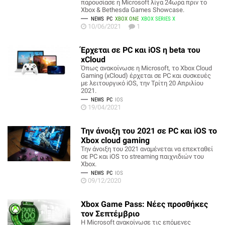
παρουσίασε η Microsoft λίγα 24ωρα πριν το
Xbox & Bethesda Games Showcase.
NEWS
PC
XBOX ONE
XBOX SERIES X
10/06/2021
1
Έρχεται σε PC και iOS η beta του
xCloud
Όπως ανακοίνωσε η Microsoft, το Xbox Cloud
Gaming (xCloud) έρχεται σε PC και συσκευές
με λειτουργικό iOS, την Τρίτη 20 Απριλίου
2021.
NEWS
PC
IOS
19/04/2021
Την άνοιξη του 2021 σε PC και iOS το
Xbox cloud gaming
Την άνοιξη του 2021 αναμένεται να επεκταθεί
σε PC και iOS το streaming παιχνιδιών του
Xbox.
NEWS
PC
IOS
09/12/2020
Xbox Game Pass: Νέες προσθήκες
τον Σεπτέμβριο
Η Microsoft ανακοίνωσε τις επόμενες