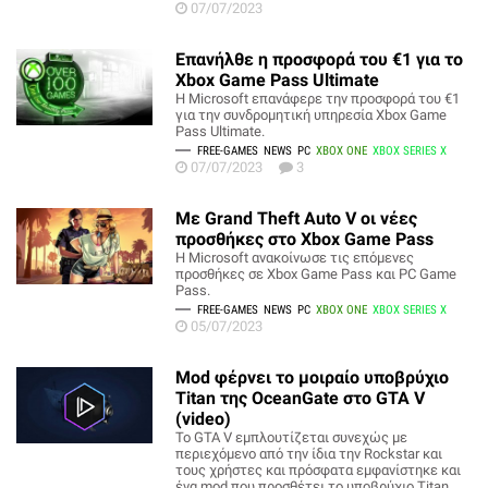
07/07/2023
Επανήλθε η προσφορά του €1 για το
Xbox Game Pass Ultimate
Η Microsoft επανάφερε την προσφορά του €1
για την συνδρομητική υπηρεσία Xbox Game
Pass Ultimate.
FREE-GAMES
NEWS
PC
XBOX ONE
XBOX SERIES X
07/07/2023
3
Με Grand Theft Auto V οι νέες
προσθήκες στο Xbox Game Pass
H Microsoft ανακοίνωσε τις επόμενες
προσθήκες σε Xbox Game Pass και PC Game
Pass.
FREE-GAMES
NEWS
PC
XBOX ONE
XBOX SERIES X
05/07/2023
Mod φέρνει το μοιραίο υποβρύχιο
Titan της OceanGate στο GTA V
(video)
Το GTA V εμπλουτίζεται συνεχώς με
περιεχόμενο από την ίδια την Rockstar και
τους χρήστες και πρόσφατα εμφανίστηκε και
ένα mod που προσθέτει το υποβρύχιο Titan