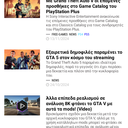
Με Grand Theft Auto V οι επόμενες
προσθήκες στο Game Catalog του
PlayStation Plus
Η Sony Interactive Entertainment ανακοίνωσε
τις επόμενες προσθήκες στο Game Catalog
και στο Classics Catalog για τους συνδρομητές
του PlayStation Plus.
FREE-GAMES
NEWS
PS4
PS5
13/11/2024
Εξαιρετικά δημοφιλές παραμένει το
GTA 5 στον κόσμο του streaming
Το Grand Theft Auto 5 παραμένει ιδιαίτερα
δημοφιλές, παρά το γεγονός ότι έχει περάσει
μια δεκαετία και πλέον από την κυκλοφορία
του.
NEWS
24/10/2024
Άλλα επίπεδα ρεαλισμού σε
ανάλυση 8Κ φτάνει το GTA V με
αυτά τα mods! (Video)
Βρισκόμαστε σχεδόν μια δεκαετία μετά την
αρχική κυκλοφορία του GTA V, αλλά με τη
χρήση κατάλληλων mods μπορεί να φτάσει σε
φωτορεαλιστικά επίπεδα, σε ανάλυση μέχρι