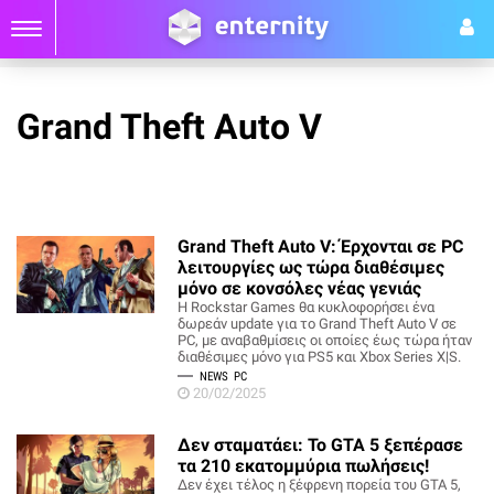
Grand Theft Auto V
Grand Theft Auto V: Έρχονται σε PC
λειτουργίες ως τώρα διαθέσιμες
μόνο σε κονσόλες νέας γενιάς
Η Rockstar Games θα κυκλοφορήσει ένα
δωρεάν update για το Grand Theft Auto V σε
PC, με αναβαθμίσεις οι οποίες έως τώρα ήταν
διαθέσιμες μόνο για PS5 και Xbox Series X|S.
NEWS
PC
20/02/2025
Δεν σταματάει: Το GTA 5 ξεπέρασε
τα 210 εκατομμύρια πωλήσεις!
Δεν έχει τέλος η ξέφρενη πορεία του GTA 5,