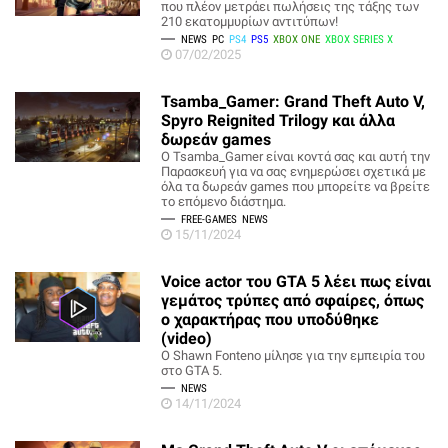
που πλέον μετράει πωλήσεις της τάξης των
210 εκατομμυρίων αντιτύπων!
NEWS
PC
PS4
PS5
XBOX ONE
XBOX SERIES X
07/02/2025
Tsamba_Gamer: Grand Theft Auto V,
Spyro Reignited Trilogy και άλλα
δωρεάν games
O Tsamba_Gamer είναι κοντά σας και αυτή την
Παρασκευή για να σας ενημερώσει σχετικά με
όλα τα δωρεάν games που μπορείτε να βρείτε
το επόμενο διάστημα.
FREE-GAMES
NEWS
15/11/2024
Voice actor του GTA 5 λέει πως είναι
γεμάτος τρύπες από σφαίρες, όπως
ο χαρακτήρας που υποδύθηκε
(video)
Ο Shawn Fonteno μίλησε για την εμπειρία του
στο GTA 5.
NEWS
14/11/2024