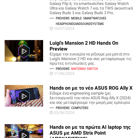
Galaxy Flip 6, τα smartwatches Galaxy Watch
Ultra και Galaxy Watch 7 και τα TWS ακουστικά
Galaxy Buds 3 και Galaxy Buds 3 Pro.
PREVIEWS
MOBILE
SMARTWATCHES
HEADPHONESANDSOUNDSYSTEMS
10/07/2024
Luigi's Mansion 2 HD Hands On
Preview
Είχαμε την ευκαιρία να ρίξουμε μια ματιά στο
Luigi's Mansion 2 HD και σας μεταφέρουμε τις
πρώτες εντυπώσεις μας.
PREVIEWS
NINTENDO SWITCH
11/06/2024
Hands on με το νέο ASUS ROG Ally X
Είδαμε ένα engineering sample (μη
λειτουργικό) του νέου ASUS Rog Ally X (2024)
και σας μεταφέρουμε την μικρή μας εμπειρία
PREVIEWS
COMPUTERS
03/06/2024
Hands on με τα πρώτα AI laptop της
ASUS με AMD Strix Point