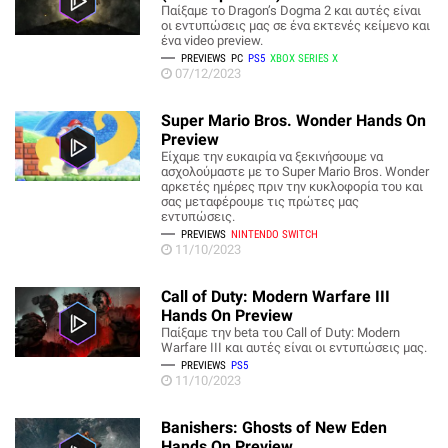
Παίξαμε το Dragon’s Dogma 2 και αυτές είναι
οι εντυπώσεις μας σε ένα εκτενές κείμενο και
ένα video preview.
PREVIEWS
PC
PS5
XBOX SERIES X
07/12/2023
Super Mario Bros. Wonder Hands On
Preview
Είχαμε την ευκαιρία να ξεκινήσουμε να
ασχολούμαστε με το Super Mario Bros. Wonder
αρκετές ημέρες πριν την κυκλοφορία του και
σας μεταφέρουμε τις πρώτες μας
εντυπώσεις.
PREVIEWS
NINTENDO SWITCH
11/10/2023
Call of Duty: Modern Warfare III
Hands On Preview
Παίξαμε την beta του Call of Duty: Modern
Warfare III και αυτές είναι οι εντυπώσεις μας.
PREVIEWS
PS5
11/10/2023
Banishers: Ghosts of New Eden
Hands On Preview