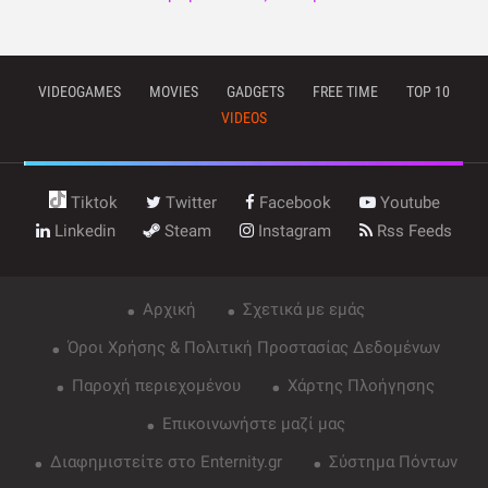
VIDEOGAMES
MOVIES
GADGETS
FREE TIME
TOP 10
VIDEOS
Tiktok
Twitter
Facebook
Youtube
Linkedin
Steam
Instagram
Rss Feeds
Αρχική
Σχετικά με εμάς
Όροι Χρήσης & Πολιτική Προστασίας Δεδομένων
Παροχή περιεχομένου
Χάρτης Πλοήγησης
Επικοινωνήστε μαζί μας
Διαφημιστείτε στο Enternity.gr
Σύστημα Πόντων