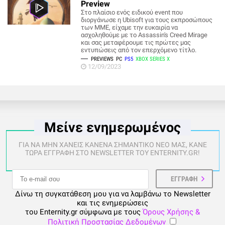
Preview
Στο πλαίσιο ενός ειδικού event που
διοργάνωσε η Ubisoft για τους εκπροσώπους
των ΜΜΕ, είχαμε την ευκαιρία να
ασχοληθούμε με το Assassin's Creed Mirage
και σας μεταφέρουμε τις πρώτες μας
εντυπώσεις από τον επερχόμενο τίτλο.
PREVIEWS
PC
PS5
XBOX SERIES X
12/09/2023
Μείνε ενημερωμένος
ΓΙΑ ΝΑ ΜΗΝ ΧΑΝΕΙΣ ΚΑΝΕΝΑ ΣΗΜΑΝΤΙΚΟ ΝΕΟ ΜΑΣ, ΚΑΝΕ
ΤΩΡΑ ΕΓΓΡΑΦΗ ΣΤΟ NEWSLETTER ΤΟΥ ENTERNITY.GR!
Δίνω τη συγκατάθεση μου για να λαμβάνω το Newsletter
και τις ενημερώσεις
του Enternity.gr σύμφωνα με τους
Όρους Χρήσης &
Πολιτική Προστασίας Δεδομένων