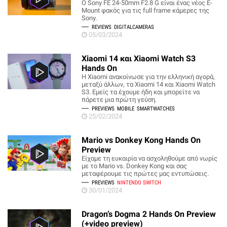
Ο Sony FE 24-50mm F2.8 G είναι ένας νέος Ε-
Mount φακός για τις full frame κάμερες της
Sony.
REVIEWS
DIGITALCAMERAS
05/03/2024
Xiaomi 14 και Xiaomi Watch S3
Hands On
Η Xiaomi ανακοίνωσε για την ελληνική αγορά,
μεταξύ άλλων, τα Xiaomi 14 και Xiaomi Watch
S3. Εμείς τα έχουμε ήδη και μπορείτε να
πάρετε μια πρώτη γεύση.
PREVIEWS
MOBILE
SMARTWATCHES
25/02/2024
Mario vs Donkey Kong Hands On
Preview
Είχαμε τη ευκαιρία να ασχοληθούμε από νωρίς
με το Mario vs. Donkey Kong και σας
μεταφέρουμε τις πρώτες μας εντυπώσεις.
PREVIEWS
NINTENDO SWITCH
30/01/2024
Dragon’s Dogma 2 Hands On Preview
(+video preview)