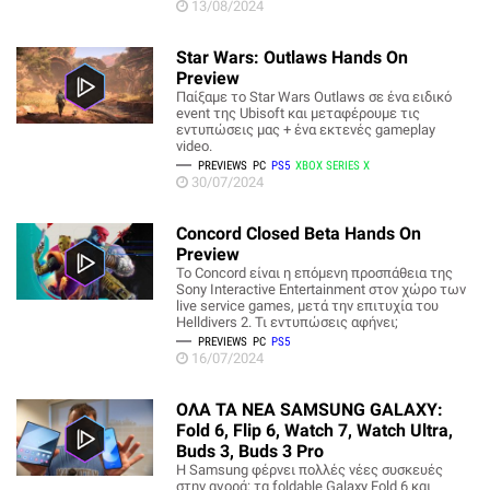
13/08/2024
Star Wars: Outlaws Hands On
Preview
Παίξαμε το Star Wars Outlaws σε ένα ειδικό
event της Ubisoft και μεταφέρουμε τις
εντυπώσεις μας + ένα εκτενές gameplay
video.
PREVIEWS
PC
PS5
XBOX SERIES X
30/07/2024
Concord Closed Beta Hands On
Preview
To Concord είναι η επόμενη προσπάθεια της
Sony Interactive Entertainment στον χώρο των
live service games, μετά την επιτυχία του
Helldivers 2. Τι εντυπώσεις αφήνει;
PREVIEWS
PC
PS5
16/07/2024
ΟΛΑ ΤΑ ΝΕΑ SAMSUNG GALAXY:
Fold 6, Flip 6, Watch 7, Watch Ultra,
Buds 3, Buds 3 Pro
Η Samsung φέρνει πολλές νέες συσκευές
στην αγορά: τα foldable Galaxy Fold 6 και