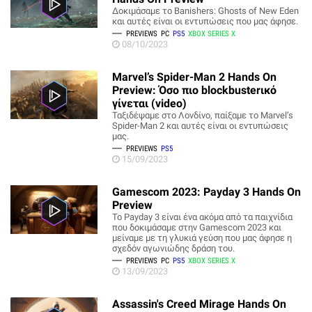
Δοκιμάσαμε το Banishers: Ghosts of New Eden
και αυτές είναι οι εντυπώσεις που μας άφησε.
PREVIEWS
PC
PS5
XBOX SERIES X
08/10/2023
Marvel’s Spider-Man 2 Hands On
Preview: Όσο πιο blockbusterικό
γίνεται (video)
Ταξιδέψαμε στο Λονδίνο, παίξαμε το Marvel’s
Spider-Man 2 και αυτές είναι οι εντυπώσεις
μας.
PREVIEWS
PS5
15/09/2023
Gamescom 2023: Payday 3 Hands On
Preview
Το Payday 3 είναι ένα ακόμα από τα παιχνίδια
που δοκιμάσαμε στην Gamescom 2023 και
μείναμε με τη γλυκιά γεύση που μας άφησε η
σχεδόν αγωνιώδης δράση του.
PREVIEWS
PC
PS5
XBOX SERIES X
13/09/2023
Assassin's Creed Mirage Hands On