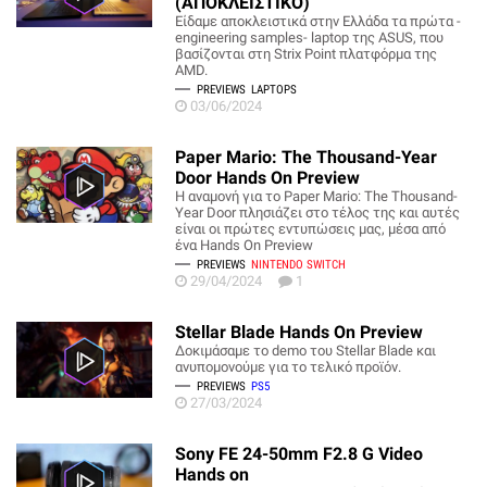
(ΑΠΟΚΛΕΙΣΤΙΚΟ)
Είδαμε αποκλειστικά στην Ελλάδα τα πρώτα -
engineering samples- laptop της ASUS, που
βασίζονται στη Strix Point πλατφόρμα της
AMD.
PREVIEWS
LAPTOPS
03/06/2024
Paper Mario: The Thousand-Year
Door Hands On Preview
Η αναμονή για το Paper Mario: The Thousand-
Year Door πλησιάζει στο τέλος της και αυτές
είναι οι πρώτες εντυπώσεις μας, μέσα από
ένα Hands On Preview
PREVIEWS
NINTENDO SWITCH
29/04/2024
1
Stellar Blade Hands On Preview
Δοκιμάσαμε το demo του Stellar Blade και
ανυπομονούμε για το τελικό προϊόν.
PREVIEWS
PS5
27/03/2024
Sony FE 24-50mm F2.8 G Video
Hands on