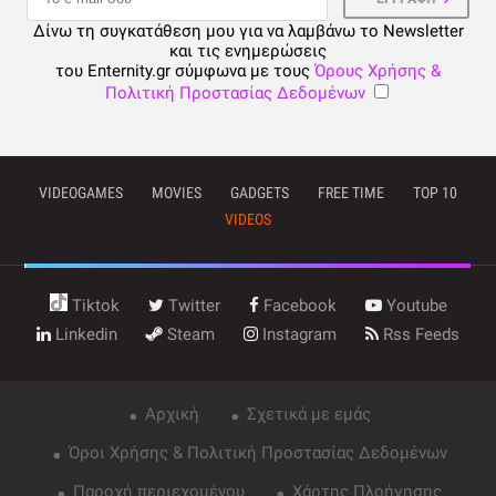
Δίνω τη συγκατάθεση μου για να λαμβάνω το Newsletter
και τις ενημερώσεις
του Enternity.gr σύμφωνα με τους
Όρους Χρήσης &
Πολιτική Προστασίας Δεδομένων
VIDEOGAMES
MOVIES
GADGETS
FREE TIME
TOP 10
VIDEOS
Tiktok
Twitter
Facebook
Youtube
Linkedin
Steam
Instagram
Rss Feeds
Αρχική
Σχετικά με εμάς
Όροι Χρήσης & Πολιτική Προστασίας Δεδομένων
Παροχή περιεχομένου
Χάρτης Πλοήγησης