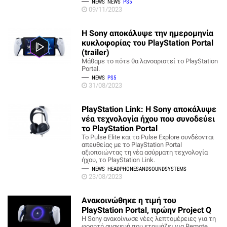
NEWS
NEWS
PS5
09/11/2023
H Sony αποκάλυψε την ημερομηνία
κυκλοφορίας του PlayStation Portal
(trailer)
Μάθαμε το πότε θα λανσαριστεί το PlayStation
Portal.
NEWS
PS5
31/08/2023
PlayStation Link: Η Sony αποκάλυψε
νέα τεχνολογία ήχου που συνοδεύει
το PlayStation Portal
Το Pulse Elite και το Pulse Explore συνδέονται
απευθείας με το PlayStation Portal
αξιοποιώντας τη νέα ασύρματη τεχνολογία
ήχου, το PlayStation Link.
NEWS
HEADPHONESANDSOUNDSYSTEMS
23/08/2023
Ανακοινώθηκε η τιμή του
PlayStation Portal, πρώην Project Q
H Sony ανακοίνωσε νέες λεπτομέρειες για τη
φορητή συσκευή που ετοιμάζει για Remote