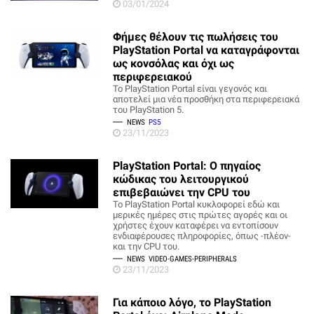
03/01/2024
Φήμες θέλουν τις πωλήσεις του
PlayStation Portal να καταγράφονται
ως κονσόλας και όχι ως
περιφερειακού
Το PlayStation Portal είναι γεγονός και
αποτελεί μια νέα προσθήκη στα περιφερειακά
του PlayStation 5.
NEWS
PS5
23/11/2023
PlayStation Portal: Ο πηγαίος
κώδικας του λειτουργικού
επιβεβαιώνει την CPU του
Το PlayStation Portal κυκλοφορεί εδώ και
μερικές ημέρες στις πρώτες αγορές και οι
χρήστες έχουν καταφέρει να εντοπίσουν
ενδιαφέρουσες πληροφορίες, όπως -πλέον-
και την CPU του.
NEWS
VIDEO-GAMES-PERIPHERALS
23/11/2023
Για κάποιο λόγο, το PlayStation