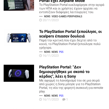
Portal έχει Airplane Mode
To PlayStation Portal κυκλοφόρησε στην αγορά
των ΗΠΑ και οι χρήστες έχουν αρχίσει να
εντοπίζουν διάφορες λειτουργίες του.
NEWS
VIDEO-GAMES-PERIPHERALS
20/11/2023
Το PlayStation Portal ξεπούλησε, οι
scalpers έπιασαν δουλειά
Παρά την κριτική που έχει δεχτεί από το
κοινό, το PlayStation Portal ξεπούλησε πολύ
γρήγορα.
NEWS
NEWS
PS5
16/11/2023
PlayStation Portal: "Δεν
δημιουργήθηκε με σκοπό το
κέρδος", λέει η Sony
Με αφορμή το λανσάρισμά του σε μια σειρά
από χώρες η Sony μίλησε για το PlayStation
Portal, τη νέα της φορητή συσκευή για remote
play.
NEWS
NEWS
PS5
16/11/2023
1