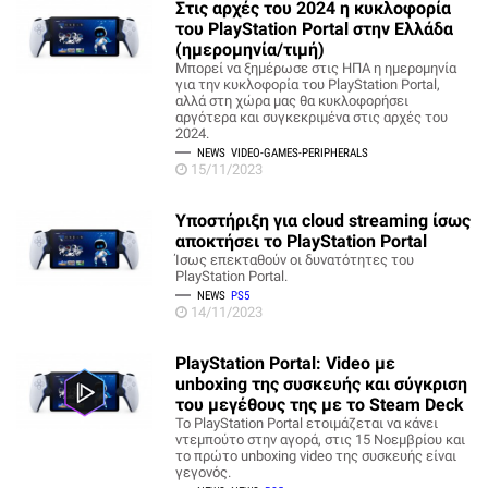
Στις αρχές του 2024 η κυκλοφορία
του PlayStation Portal στην Ελλάδα
(ημερομηνία/τιμή)
Μπορεί να ξημέρωσε στις ΗΠΑ η ημερομηνία
για την κυκλοφορία του PlayStation Portal,
αλλά στη χώρα μας θα κυκλοφορήσει
αργότερα και συγκεκριμένα στις αρχές του
2024.
NEWS
VIDEO-GAMES-PERIPHERALS
15/11/2023
Υποστήριξη για cloud streaming ίσως
αποκτήσει το PlayStation Portal
Ίσως επεκταθούν οι δυνατότητες του
PlayStation Portal.
NEWS
PS5
14/11/2023
PlayStation Portal: Video με
unboxing της συσκευής και σύγκριση
του μεγέθους της με το Steam Deck
Το PlayStation Portal ετοιμάζεται να κάνει
ντεμπούτο στην αγορά, στις 15 Νοεμβρίου και
το πρώτο unboxing video της συσκευής είναι
γεγονός.