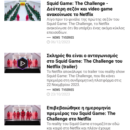
Squid Game: The Challenge -
Δεύτερη σεζόν και video game
ανακοίνωσε το Netflix
Λίγο πριν το φινάλε της πρώτης σεζόν του
Squid Game: The Challenge, το Netflix
ανακοίνωσε ότι θα υπάρξει ένας ακόμα κύκλος
επεισοδίων.
NEWS
TVSERIES
06/12/2023
Σκληρός θα είναι ο ανταγωνισμός
στο Squid Game: The Challenge του
Netflix (trailer)
To Netflix αποκάλυψε το trailer του reality show
Squid Game: The Challenge, που θα κάνει
πρεμιέρα στη συνδρομητική πλατφόρμα στις
22 Νοεμβρίου 2023.
NEWS
TVSERIES
23/10/2023
Επιβεβαιώθηκε η ημερομηνία
πρεμιέρας του Squid Game: The
Challenge στο Netflix
Το reality του Squid Game ετοιμαζόταν εδώ
και καιρό στο Netflix και πλέον έχουμε