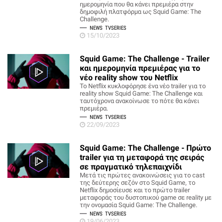
ημερομηνία που θα κάνει πρεμιέρα στην
δημοφιλή πλατφόρμα ως Squid Game: The
Challenge.
NEWS
TVSERIES
15/10/2023
Squid Game: The Challenge - Trailer
και ημερομηνία πρεμιέρας για το
νέο reality show του Netflix
Το Netflix κυκλοφόρησε ένα νέο trailer για το
reality show Squid Game: The Challenge και
ταυτόχρονα ανακοίνωσε το πότε θα κάνει
πρεμιέρα.
NEWS
TVSERIES
22/09/2023
Squid Game: The Challenge - Πρώτο
trailer για τη μεταφορά της σειράς
σε πραγματικό τηλεπαιχνίδι
Μετά τις πρώτες ανακοινώσεις για το cast
της δεύτερης σεζόν στο Squid Game, το
Netflix δημοσίευσε και το πρώτο trailer
μεταφοράς του δυστοπικού game σε reality με
την ονομασία Squid Game: The Challenge.
NEWS
TVSERIES
19/06/2023