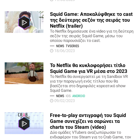
Squid Game: Αποκαλύφθηκε το cast
της δεύτερης σεζόν της σειράς του
Netflix (trailer)
To Netflix δημοσίευσε ένα video για τη δεύτερη
σεζόν της σειράς Squid Game, μέσω του
οποίου παρουσιάζει το cast.
NEWS
TVSERIES
18/06/2023
Το Netflix θα κυκλοφορήσει τίτλο
Squid Game για VR μέσα στο 2023
Το Netflix θα συνεργαστεί με τη Sandbox VR
για την παραγωγή ενός τίτλου που θα
βασίζεται στο δημοφιλές κορεατικό show
Squid Game.
NEWS
IOS
ANDROID
09/02/2023
Free-to-play αντιγραφή του Squid
Game συνεχίζει να σαρώνει τα
charts του Steam (video)
Δύο ομάδες VTubers αναζωπύρωσαν το
ενδιαφέρον του Steam για το Crab Game, τον