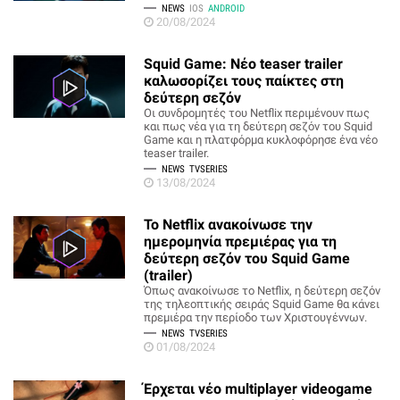
NEWS
IOS
ANDROID
20/08/2024
Squid Game: Νέο teaser trailer
καλωσορίζει τους παίκτες στη
δεύτερη σεζόν
Οι συνδρομητές του Netflix περιμένουν πως
και πως νέα για τη δεύτερη σεζόν του Squid
Game και η πλατφόρμα κυκλοφόρησε ένα νέο
teaser trailer.
NEWS
TVSERIES
13/08/2024
Το Netflix ανακοίνωσε την
ημερομηνία πρεμιέρας για τη
δεύτερη σεζόν του Squid Game
(trailer)
Όπως ανακοίνωσε το Netflix, η δεύτερη σεζόν
της τηλεοπτικής σειράς Squid Game θα κάνει
πρεμιέρα την περίοδο των Χριστουγέννων.
NEWS
TVSERIES
01/08/2024
Έρχεται νέο multiplayer videogame