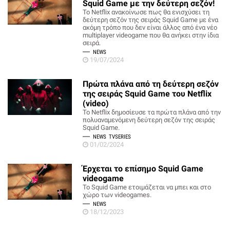
Squid Game με την δεύτερη σεζόν!
Το Netflix ανακοίνωσε πως θα ενισχύσει τη
δεύτερη σεζόν της σειράς Squid Game με ένα
ακόμη τρόπο που δεν είναι άλλος από ένα νέο
multiplayer videogame που θα ανήκει στην ίδια
σειρά.
NEWS
19/07/2024
Πρώτα πλάνα από τη δεύτερη σεζόν
της σειράς Squid Game του Netflix
(video)
To Netflix δημοσίευσε τα πρώτα πλάνα από την
πολυαναμενόμενη δεύτερη σεζόν της σειράς
Squid Game.
NEWS
TVSERIES
01/02/2024
Έρχεται το επίσημο Squid Game
videogame
To Squid Game ετοιμάζεται να μπει και στο
χώρο των videogames.
NEWS
18/12/2023