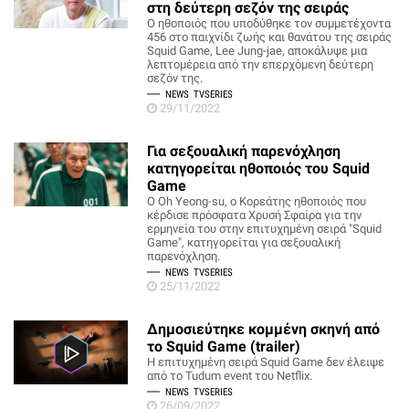
στη δεύτερη σεζόν της σειράς
Ο ηθοποιός που υποδύθηκε τον συμμετέχοντα
456 στο παιχνίδι ζωής και θανάτου της σειράς
Squid Game, Lee Jung-jae, αποκάλυψε μια
λεπτομέρεια από την επερχόμενη δεύτερη
σεζόν της.
NEWS
TVSERIES
29/11/2022
Για σεξουαλική παρενόχληση
κατηγορείται ηθοποιός του Squid
Game
Ο Oh Yeong-su, ο Κορεάτης ηθοποιός που
κέρδισε πρόσφατα Χρυσή Σφαίρα για την
ερμηνεία του στην επιτυχημένη σειρά "Squid
Game", κατηγορείται για σεξουαλική
παρενόχληση.
NEWS
TVSERIES
25/11/2022
Δημοσιεύτηκε κομμένη σκηνή από
το Squid Game (trailer)
Η επιτυχημένη σειρά Squid Game δεν έλειψε
από το Tudum event του Netflix.
NEWS
TVSERIES
26/09/2022