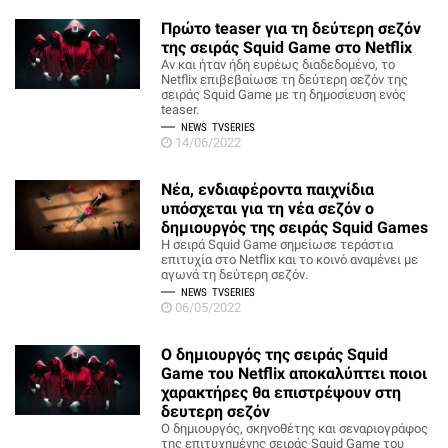
Πρώτο teaser για τη δεύτερη σεζόν
της σειράς Squid Game στο Netflix
Αν και ήταν ήδη ευρέως διαδεδομένο, το
Netflix επιβεβαίωσε τη δεύτερη σεζόν της
σειράς Squid Game με τη δημοσίευση ενός
teaser.
NEWS
TVSERIES
14/06/2022
Νέα, ενδιαφέροντα παιχνίδια
υπόσχεται για τη νέα σεζόν ο
δημιουργός της σειράς Squid Games
H σειρά Squid Game σημείωσε τεράστια
επιτυχία στο Netflix και το κοινό αναμένει με
αγωνά τη δεύτερη σεζόν.
NEWS
TVSERIES
06/05/2022
Ο δημιουργός της σειράς Squid
Game του Netflix αποκαλύπτει ποιοι
χαρακτήρες θα επιστρέψουν στη
δευτερη σεζόν
O δημιουργός, σκηνοθέτης και σεναριογράφος
της επιτυχημένης σειράς Squid Game του