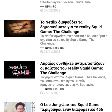
free-to-play κλώνο του Squid Game.
NEWS
PC
07/02/2023
Το Netflix διαψεύδει τα
δημοσιεύματα για το reality Squid
Game: The Challenge
Το Netflix αρνείται τα πρόσφατα δημοσιεύματα
σχετικά με το reality Squid Game: The
Challenge.
NEWS
TVSERIES
26/01/2023
Ακραίες συνθήκες αντιμετωπίζουν
οι παίκτες του reality Squid Game:
The Challenge
Τα γυρίσματα του Squid Game: The Challenge,
του επόμενου reality του Netflix
πραγματοποιούνται στη Μ. Βρετανία.
NEWS
TVSERIES
25/01/2023
Ο Lee Jung-Jae του Squid Game
περιγράφει έναν διαφορετικό 456