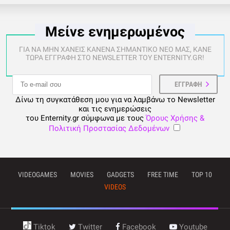
Μείνε ενημερωμένος
ΓΙΑ ΝΑ ΜΗΝ ΧΑΝΕΙΣ ΚΑΝΕΝΑ ΣΗΜΑΝΤΙΚΟ ΝΕΟ ΜΑΣ, ΚΑΝΕ
ΤΩΡΑ ΕΓΓΡΑΦΗ ΣΤΟ NEWSLETTER ΤΟΥ ENTERNITY.GR!
Δίνω τη συγκατάθεση μου για να λαμβάνω το Newsletter
και τις ενημερώσεις
του Enternity.gr σύμφωνα με τους
Όρους Χρήσης &
Πολιτική Προστασίας Δεδομένων
VIDEOGAMES
MOVIES
GADGETS
FREE TIME
TOP 10
VIDEOS
Tiktok
Twitter
Facebook
Youtube