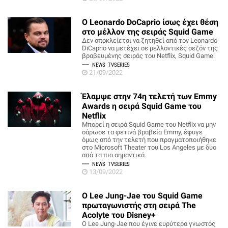
O Leonardo DoCaprio ίσως έχει θέση
στο μέλλον της σειράς Squid Game
Δεν αποκλείεται να ζητηθεί από τον Leonardo
DiCaprio να μετέχει σε μελλοντικές σεζόν της
βραβευμένης σειράς του Netflix, Squid Game.
NEWS
TVSERIES
21/09/2022
Έλαμψε στην 74η τελετή των Emmy
Awards η σειρά Squid Game του
Netflix
Μπορεί η σειρά Squid Game του Netflix να μην
σάρωσε τα φετινά βραβεία Emmy, έφυγε
όμως από την τελετή που πραγματοποιήθηκε
στο Μicrosoft Theater του Los Angeles με δύο
από τα πιο σημαντικά.
NEWS
TVSERIES
13/09/2022
Ο Lee Jung-Jae του Squid Game
πρωταγωνιστής στη σειρά The
Acolyte του Disney+
Ο Lee Jung-Jae που έγινε ευρύτερα γνωστός