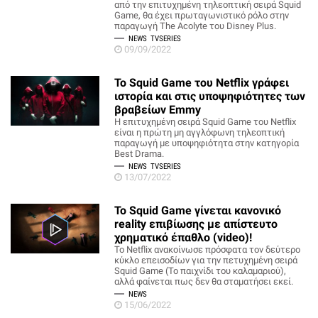
από την επιτυχημένη τηλεοπτική σειρά Squid
Game, θα έχει πρωταγωνιστικό ρόλο στην
παραγωγή The Acolyte του Disney Plus.
NEWS
TVSERIES
09/09/2022
Το Squid Game του Netflix γράφει
ιστορία και στις υποψηφιότητες των
βραβείων Emmy
Η επιτυχημένη σειρά Squid Game του Netflix
είναι η πρώτη μη αγγλόφωνη τηλεοπτική
παραγωγή με υποψηφιότητα στην κατηγορία
Best Drama.
NEWS
TVSERIES
13/07/2022
Το Squid Game γίνεται κανονικό
reality επιβίωσης με απίστευτο
χρηματικό έπαθλο (video)!
Το Netflix ανακοίνωσε πρόσφατα τον δεύτερο
κύκλο επεισοδίων για την πετυχημένη σειρά
Squid Game (Το παιχνίδι του καλαμαριού),
αλλά φαίνεται πως δεν θα σταματήσει εκεί.
NEWS
15/06/2022