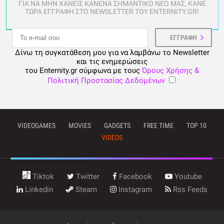
ΓΙΑ ΝΑ ΜΗΝ ΧΑΝΕΙΣ ΚΑΝΕΝΑ ΣΗΜΑΝΤΙΚΟ ΝΕΟ ΜΑΣ, ΚΑΝΕ
ΤΩΡΑ ΕΓΓΡΑΦΗ ΣΤΟ NEWSLETTER ΤΟΥ ENTERNITY.GR!
Δίνω τη συγκατάθεση μου για να λαμβάνω το Newsletter
και τις ενημερώσεις
του Enternity.gr σύμφωνα με τους
Όρους Χρήσης &
Πολιτική Προστασίας Δεδομένων
VIDEOGAMES
MOVIES
GADGETS
FREE TIME
TOP 10
VIDEOS
Tiktok
Twitter
Facebook
Youtube
Linkedin
Steam
Instagram
Rss Feeds