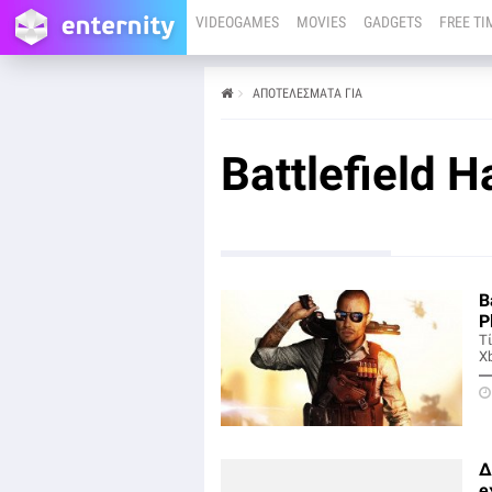
VIDEOGAMES
MOVIES
GADGETS
FREE TI
ΑΠΟΤΕΛΕΣΜΑΤΑ ΓΙΑ
Battlefield H
B
P
Τί
X
Δ
e