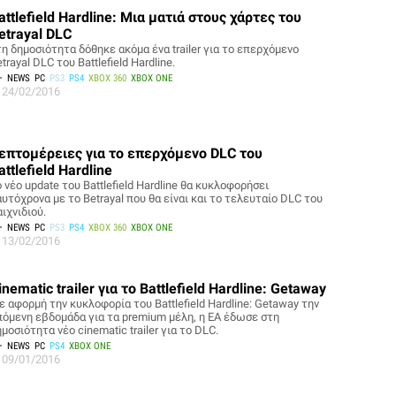
attlefield Hardline: Μια ματιά στους χάρτες του
etrayal DLC
τη δημοσιότητα δόθηκε ακόμα ένα trailer για το επερχόμενο
trayal DLC του Battlefield Hardline.
NEWS
PC
PS3
PS4
XBOX 360
XBOX ONE
24/02/2016
επτομέρειες για το επερχόμενο DLC του
attlefield Hardline
 νέο update του Battlefield Hardline θα κυκλοφορήσει
υτόχρονα με το Betrayal που θα είναι και το τελευταίο DLC του
ιχνιδιού.
NEWS
PC
PS3
PS4
XBOX 360
XBOX ONE
13/02/2016
inematic trailer για το Battlefield Hardline: Getaway
ε αφορμή την κυκλοφορία του Battlefield Hardline: Getaway την
πόμενη εβδομάδα για τα premium μέλη, η EA έδωσε στη
μοσιότητα νέο cinematic trailer για το DLC.
NEWS
PC
PS4
XBOX ONE
09/01/2016