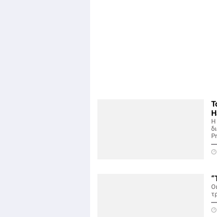
Τ
H
Η 
δι
P
“
Οι
τ