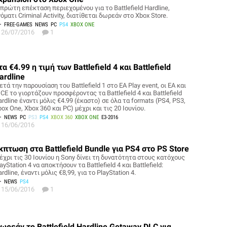
πρώτη επέκταση περιεχομένου για το Battlefield Hardline,
όματι Criminal Activity, διατίθεται δωρεάν στο Xbox Store.
FREE-GAMES
NEWS
PC
PS4
XBOX ONE
26/07/2016
1
τα €4.99 η τιμή των Battlefield 4 και Battlefield
ardline
τά την παρουσίαση του Battlefield 1 στο EA Play event, οι ΕΑ και
CE το γιορτάζουν προσφέροντας τα Battlefield 4 και Battlefield
rdline έναντι μόλις €4.99 (έκαστο) σε όλα τα formats (PS4, PS3,
ox One, Xbox 360 και PC) μέχρι και τις 20 Ιουνίου.
NEWS
PC
PS3
PS4
XBOX 360
XBOX ONE
E3-2016
16/06/2016
κπτωση στα Battlefield Bundle για PS4 στο PS Store
έχρι τις 30 Ιουνίου η Sony δίνει τη δυνατότητα στους κατόχους
ayStation 4 να αποκτήσουν τα Battlefield 4 και Battlefield:
rdline, έναντι μόλις €8,99, για το PlayStation 4.
NEWS
PS4
15/06/2016
1
ωρεάν το Battlefield Hardline Getaway DLC για