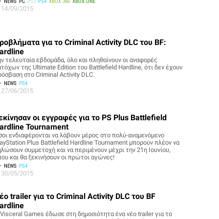
NEWS
PC
PS3
PS4
XBOX 360
XBOX ONE
14/09/2015
ροβλήματα για το Criminal Activity DLC του BF:
ardline
ην τελευταία εβδομάδα, όλο και πληθαίνουν οι αναφορές
τόχων της Ultimate Edition του Battlefield Hardline, ότι δεν έχουν
όσβαση στο Criminal Activity DLC.
NEWS
PS4
27/06/2015
εκίνησαν οι εγγραφές για το PS Plus Battlefield
ardline Tournament
σοι ενδιαφέρονται να λάβουν μέρος στο πολύ-αναμενόμενο
ayStation Plus Battlefield Hardline Tournament μπορούν πλέον να
ηλώσουν συμμετοχή και να περιμένουν μέχρι την 21η Ιουνίου,
που και θα ξεκινήσουν οι πρώτοι αγώνες!
NEWS
PS4
30/05/2015
έο trailer για το Criminal Activity DLC του BF
ardline
Visceral Games έδωσε στη δημοσιότητα ένα νέο trailer για το