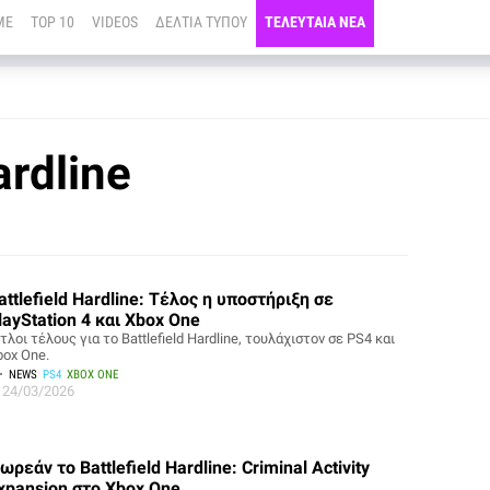
ME
TOP 10
VIDEOS
ΔΕΛΤΙΑ ΤΥΠΟΥ
ΤΕΛΕΥΤΑΙΑ ΝΕΑ
ardline
attlefield Hardline: Τέλος η υποστήριξη σε
layStation 4 και Xbox One
τλοι τέλους για το Battlefield Hardline, τουλάχιστον σε PS4 και
box One.
NEWS
PS4
XBOX ONE
24/03/2026
ωρεάν το Battlefield Hardline: Criminal Activity
xpansion στο Xbox One