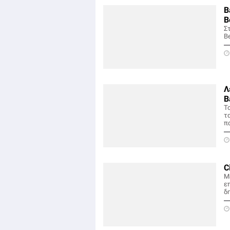
B
B
Σ
Be
Λ
B
Το
τα
πα
C
Μ
ε
δη