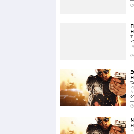
Π
H
Τ
κα
πρ
Ξ
H
Ό
Pl
δ
ό
Ν
H
Η 