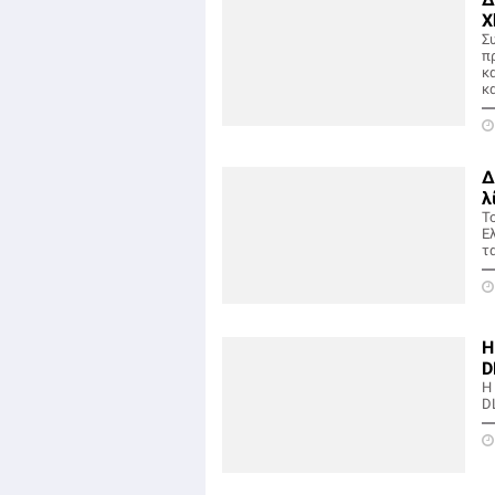
X
Συ
π
κ
κ
Δ
λ
Τ
Ε
τα
Η
D
Η
DL