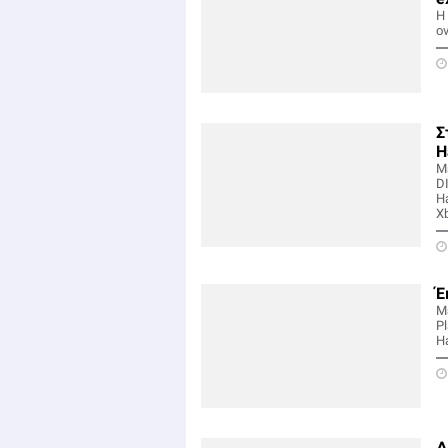
Η 
ον
Σ
H
Με
DI
Ha
Xb
Έ
Μ
Pl
Ha
Δ