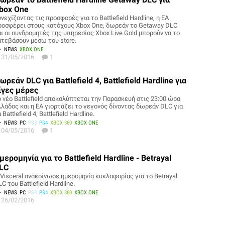
box One
νεχίζοντας τις προσφορές για το Battlefield Hardline, η ΕΑ
ροσφέρει στους κατόχους Xbox One, δωρεάν το Getaway DLC
αι οι συνδρομητές της υπηρεσίας Xbox Live Gold μπορούν να το
ατεβάσουν μέσω του store.
NEWS
XBOX ONE
31/05/2016
1
ωρεάν DLC για Battlefield 4, Battlefield Hardline για
ίγες μέρες
ο νέο Battlefield αποκαλύπτεται την Παρασκευή στις 23:00 ώρα
λλάδος και η EA γιορτάζει το γεγονός δίνοντας δωρεάν DLC για
 Battlefield 4, Battlefield Hardline.
NEWS
PC
PS3
PS4
XBOX 360
XBOX ONE
04/05/2016
1
μερομηνία για το Battlefield Hardline - Betrayal
LC
 Visceral ανακοίνωσε ημερομηνία κυκλοφορίας για το Betrayal
C του Battlefield Hardline.
NEWS
PC
PS3
PS4
XBOX 360
XBOX ONE
26/02/2016