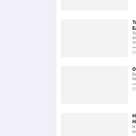
Τ
E
Τ
επ
τ
Ο
Εν
H
Η
H
Η
γι