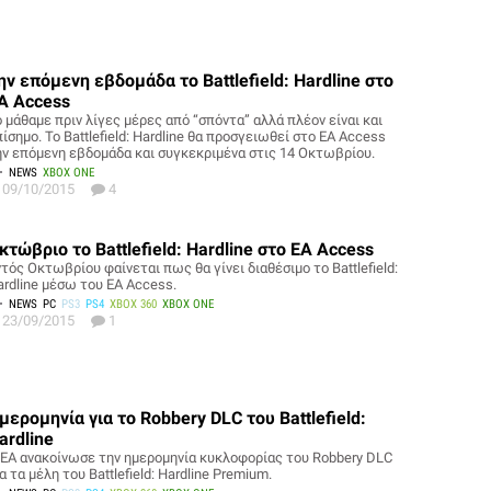
ην επόμενη εβδομάδα το Battlefield: Hardline στο
A Access
ο μάθαμε πριν λίγες μέρες από “σπόντα” αλλά πλέον είναι και
ίσημο. Το Battlefield: Hardline θα προσγειωθεί στο EA Access
ην επόμενη εβδομάδα και συγκεκριμένα στις 14 Οκτωβρίου.
NEWS
XBOX ONE
09/10/2015
4
κτώβριο το Battlefield: Hardline στο EA Access
τός Οκτωβρίου φαίνεται πως θα γίνει διαθέσιμο το Battlefield:
ardline μέσω του EA Access.
NEWS
PC
PS3
PS4
XBOX 360
XBOX ONE
23/09/2015
1
μερομηνία για το Robbery DLC του Battlefield:
ardline
 ΕΑ ανακοίνωσε την ημερομηνία κυκλοφορίας του Robbery DLC
α τα μέλη του Battlefield: Hardline Premium.