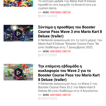
Το νεότερο update του Mario Kart 8 Deluxe
προσθέτει στο παιχνίδι τη δυνατότητα για
custom items.
NEWS
NINTENDO SWITCH
07/12/2022
Σύντομα η προσθήκη του Booster
Course Pass Wave 3 στο Mario Kart 8
Deluxe (trailer)
Η Nintendo ανακοίνωσε ότι το τρίτο μέρος του
Mario Kart 8 Deluxe "Booster Course Pass" θα
γίνει διαθέσιμο στις 7 Δεκεμβρίου 2022.
NEWS
NINTENDO SWITCH
21/11/2022
Την επόμενη εβδομάδα η
κυκλοφορία του Wave 2 για το
Booster Course Pass του Mario Kart
8 Deluxe (trailer)
Η Nintendo ανακοίνωσε πως το Wave 2 του
Booster Course Pass DLC του Mario Kart 8
Deluxe θα γίνει διαθέσιμο στις 4 Αυγούστου.
NEWS
NINTENDO SWITCH
28/07/2022