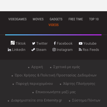
VIDEOGAMES
MOVIES
GADGETS
FREE TIME
TOP 10
VIDEOS
Tiktok
Twitter
Facebook
Youtube
Linkedin
Steam
Instagram
Rss Feeds
Αρχική
Σχετικά με εμάς
Όροι Χρήσης & Πολιτική Προστασίας Δεδομένων
Παροχή περιεχομένου
Χάρτης Πλοήγησης
Επικοινωνήστε μαζί μας
Διαφημιστείτε στο Enternity.gr
Σύστημα Πόντων