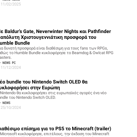
11/02/2025
ε Baldur’s Gate, Neverwinter Nights και Pathfinder
 απόλυτη Xριστουγεννιάτικη προσφορά του
umble Bundle
ια δυνατή προσφορά είναι διαθέσιμη για τους fans των RPGs,
αθώς το Humble Bundle κυκλοφόρησε το Beamdog & Owlcat RPG
asters.
NEWS
PC
11/12/2024
έο bundle του Nintendo Switch OLED θα
υκλοφορήσει στην Ευρώπη
 Nintendo θα κυκλοφορήσει στις ευρωπαϊκές αγορές ένα νέο
undle του Nintendo Switch OLED.
NEWS
25/10/2024
ιαθέσιμο επίσημα για το PS5 το Minecraft (trailer)
 Microsoft κυκλοφόρησε, επιτέλους, την έκδοση του Minecraft