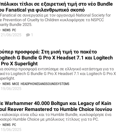
πόλικοι τίτλοι σε εξαιρετική τιμή στο νέο Bundle
ου Fanatical για φιλανθρωπικό σκοπό
Fanatical σε συνεργασία με τον οργανισμό National Society for
e Prevention of Cruelty to Children κυκλοφόρησε το NSPCC
arity Bundle 2025.
NEWS
PC
21/06/2025
1
ούπερ προσφορά: Στη μισή τιμή το πακέτο
ogitech G Bundle G Pro X Headset 7.1 και Logitech
 Pro X Superlight
ια σούπερ προσφορά εντοπίσαμε σε ελληνικό κατάστημα για το
κέτο Logitech G Bundle G Pro X Headset 7.1 και Logitech G Pro X
perlight.
NEWS
MICE
HEADPHONESANDSOUNDSYSTEMS
19/06/2025
ε Warhammer 40.000 Boltgun και Legacy of Kain
oul Reaver Remastered το Humble Choice Ιουνίου
ο καλοκαίρι είναι εδώ και το Humble Bundle, κυκλοφόρησε ένα
ροσερό Humble Choice με μπόλικους τίτλους για το PC.
NEWS
PC
15/06/2025