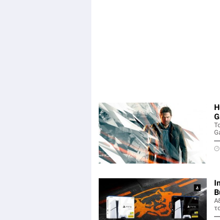
H
G
Τ
Ga
I
B
Α
τα