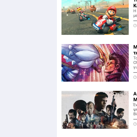
K
Η
μ
Μ
τ
Τ
C
γι
Α
M
Έ
ψ
B