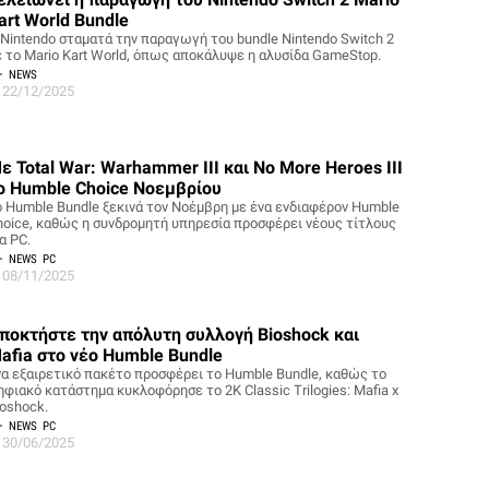
art World Bundle
 Nintendo σταματά την παραγωγή του bundle Nintendo Switch 2
ε το Mario Kart World, όπως αποκάλυψε η αλυσίδα GameStop.
NEWS
22/12/2025
ε Total War: Warhammer III και No More Heroes III
ο Humble Choice Νοεμβρίου
ο Humble Bundle ξεκινά τον Νοέμβρη με ένα ενδιαφέρον Humble
hoice, καθώς η συνδρομητή υπηρεσία προσφέρει νέους τίτλους
α PC.
NEWS
PC
08/11/2025
ποκτήστε την απόλυτη συλλογή Bioshock και
afia στο νέο Humble Bundle
να εξαιρετικό πακέτο προσφέρει το Humble Bundle, καθώς το
ηφιακό κατάστημα κυκλοφόρησε το 2K Classic Trilogies: Mafia x
ioshock.
NEWS
PC
30/06/2025