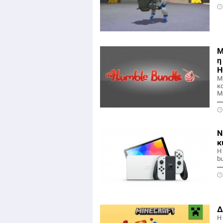
Μ
η
H
Μ
κ
M
Ν
κ
Η
b
Δ
Η