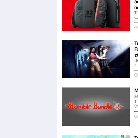
δ
σ
Το
α
Τ
F
ε
Π
su
Μ
H
Τ
C
Τ