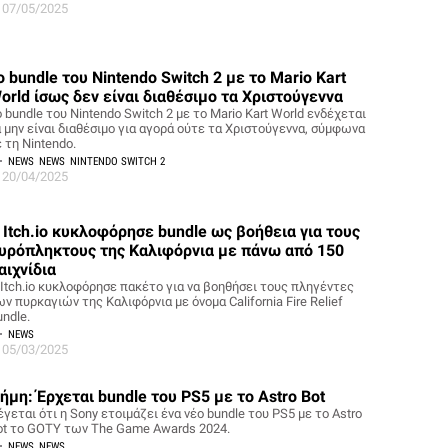
07/05/2025
o bundle του Nintendo Switch 2 με το Mario Kart
orld ίσως δεν είναι διαθέσιμο τα Χριστούγεννα
 bundle του Nintendo Switch 2 με το Mario Kart World ενδέχεται
α μην είναι διαθέσιμο για αγορά ούτε τα Χριστούγεννα, σύμφωνα
 τη Nintendo.
NEWS
NEWS
NINTENDO SWITCH 2
20/04/2025
 Itch.io κυκλοφόρησε bundle ως βοήθεια για τους
υρόπληκτους της Καλιφόρνια με πάνω από 150
αιχνίδια
 Ιtch.io κυκλοφόρησε πακέτο για να βοηθήσει τους πληγέντες
ν πυρκαγιών της Καλιφόρνια με όνομα California Fire Relief
ndle.
NEWS
05/03/2025
ήμη: Έρχεται bundle του PS5 με το Astro Bot
γεται ότι η Sony ετοιμάζει ένα νέο bundle του PS5 με το Astro
ot το GOTY των The Game Awards 2024.
NEWS
NEWS