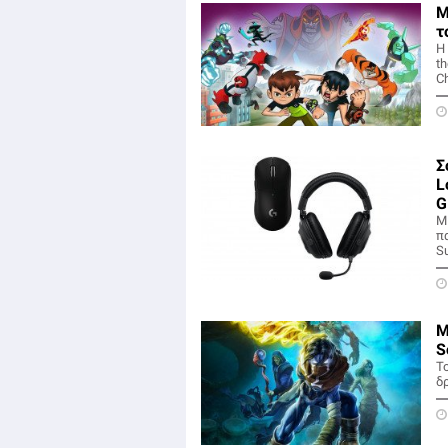
Μ
τ
Η 
th
Ch
Σ
L
G
Μ
πα
Su
Μ
S
Τ
δ