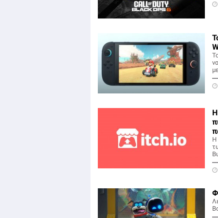
T
W
Το
ν
με
H
π
π
Η
τω
Bu
Φ
Λέ
B