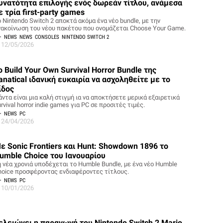
υνατότητα επιλογής ενός δωρεάν τίτλου, ανάμεσα
ε τρία first-party games
 Nintendo Switch 2 αποκτά ακόμα ένα νέο bundle, με την
νακοίνωση του νέου πακέτου που ονομάζεται Choose Your Game.
NEWS
NEWS
CONSOLES
NINTENDO SWITCH 2
12/05/2026
ο Build Your Own Survival Horror Bundle της
anatical ιδανική ευκαιρία να ασχοληθείτε με το
ίδος
άντα είναι μια καλή στιγμή ια να αποκτήσετε μερικά εξαιρετικά
rvival horror indie games για PC σε προσιτές τιμές.
NEWS
PC
24/04/2026
ε Sonic Frontiers και Hunt: Showdown 1896 το
umble Choice του Ιανουαρίου
η νέα χρονιά υποδέχεται το Humble Bundle, με ένα νέο Humble
hoice προσφέροντας ενδιαφέροντες τίτλους.
NEWS
PC
10/01/2026
ελειώνει η παραγωγή του Nintendo Switch 2 Mario