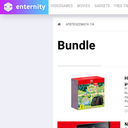
VIDEOGAMES
MOVIES
GADGETS
FREE TI
ΑΠΟΤΕΛΕΣΜΑΤΑ ΓΙΑ
Bundle
Η
μ
Η
bu
π
P
Ν