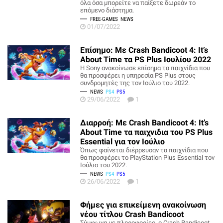
όλα όσα μπορείτε να παίξετε δωρεάν το
επόμενο διάστημα.
FREE-GAMES
NEWS
01/07/2022
Επίσημο: Με Crash Bandicoot 4: It’s
About Time τα PS Plus Ιουλίου 2022
H Sony ανακοίνωσε επίσημα τα παιχνίδια που
θα προσφέρει η υπηρεσία PS Plus στους
συνδρομητές της τον Ιούλιο του 2022.
NEWS
PS4
PS5
29/06/2022
1
Διαρροή: Με Crash Bandicoot 4: It’s
About Time τα παιχνιδια του PS Plus
Essential για τον Ιούλιο
Όπως φαίνεται διέρρευσαν τα παιχνίδια που
θα προσφέρει το PlayStation Plus Essential τον
Ιούλιο του 2022.
NEWS
PS4
PS5
26/06/2022
1
Φήμες για επικείμενη ανακοίνωση
νέου τίτλου Crash Bandicoot
Σύμφωνα με πληροφορίες, ο Crash Bandicoot