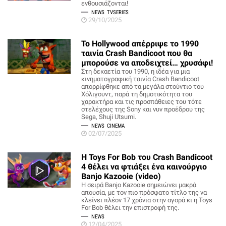
ενθουσιάζονται!
NEWS
TVSERIES
29/10/2025
Το Hollywood απέρριψε το 1990
ταινία Crash Bandicoot που θα
μπορούσε να αποδειχτεί… χρυσάφι!
Στη δεκαετία του 1990, η ιδέα για μια
κινηματογραφική ταινία Crash Bandicoot
απορρίφθηκε από τα μεγάλα στούντιο του
Χόλιγουντ, παρά τη δημοτικότητα του
χαρακτήρα και τις προσπάθειες του τότε
στελέχους της Sony και νυν προέδρου της
Sega, Shuji Utsumi.
NEWS
CINEMA
02/07/2025
Η Toys For Bob του Crash Bandicoot
4 θέλει να φτιάξει ένα καινούργιο
Banjo Kazooie (video)
Η σειρά Banjo Kazooie σημειώνει μακρά
απουσία, με τον πιο πρόσφατο τίτλο της να
κλείνει πλέον 17 χρόνια στην αγορά κι η Toys
For Bob θέλει την επιστροφή της.
NEWS
12/04/2025