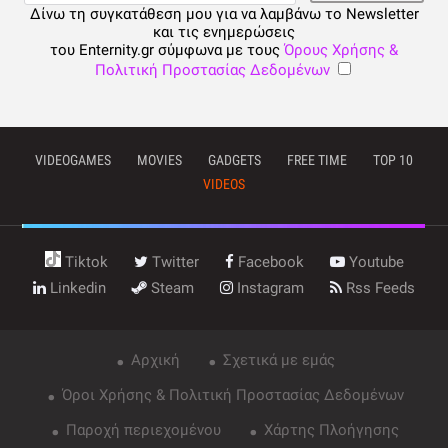
Δίνω τη συγκατάθεση μου για να λαμβάνω το Newsletter
και τις ενημερώσεις
του Enternity.gr σύμφωνα με τους
Όρους Χρήσης &
Πολιτική Προστασίας Δεδομένων
VIDEOGAMES
MOVIES
GADGETS
FREE TIME
TOP 10
VIDEOS
Tiktok
Twitter
Facebook
Youtube
Linkedin
Steam
Instagram
Rss Feeds
Αρχική
Σχετικά με εμάς
Όροι Χρήσης & Πολιτική Προστασίας Δεδομένων
Παροχή περιεχομένου
Χάρτης Πλοήγησης