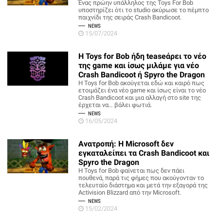
Ένας πρώην υπάλληλος της Toys For Bob
υποστηρίζει ότι το studio ακύρωσε το πέμπτο
παιχνίδι της σειράς Crash Bandicoot.
NEWS
15/07/2024
Η Toys for Bob ήδη teaseάρει το νέο
της game και ίσως μιλάμε για νέο
Crash Bandicoot ή Spyro the Dragon
Η Toys for Bob ακούγεται εδώ και καιρό πως
ετοιμάζει ένα νέο game και ίσως είναι το νέο
Crash Bandicoot και μια αλλαγή στο site της
έρχεται να… βάλει φωτιά.
NEWS
16/05/2024
Ανατροπή: Η Microsoft δεν
εγκαταλείπει τα Crash Bandicoot και
Spyro the Dragon
Η Toys for Bob φαίνεται πως δεν πάει
πουθενά, παρά τις φήμες που ακούγονταν το
τελευταίο διάστημα και μετά την εξαγορά της
Activision Blizzard από την Microsoft.
NEWS
15/02/2024