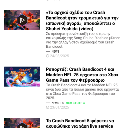
«Το αρχικό σχέδιο του Crash
Bandicoot ήταν τρομακτικό για την
ιαπωνική αγορά», αποκαλύπτει ο
Shuhei Yoshida (video)
Σε πρόσφατη συνέντευξή του, ο πρώην
επικεφαλής της Sony, Shuhei Yoshida μίλησε
για την αλλαγή στον σχεδιασμό του Crash
Bandicoot.
NEWS
24/03/2025
Ρεπορτάζ: Crash Bandicoot 4 και
Madden NFL 25 έρχονται στο Xbox
Game Pass τον Φεβρουάριο
Το Crash Bandicoot 4 και το Madden NFL 25
είναι δύο από τα πολλά games που έρχονται
στο Xbox Game Pass τον Φεβρουάριο του
2025.
NEWS
PC
XBOX SERIES X
23/01/2025
Το Crash Bandicoot 5 φέρεται να
ακυρώθηκε για χάρη live service