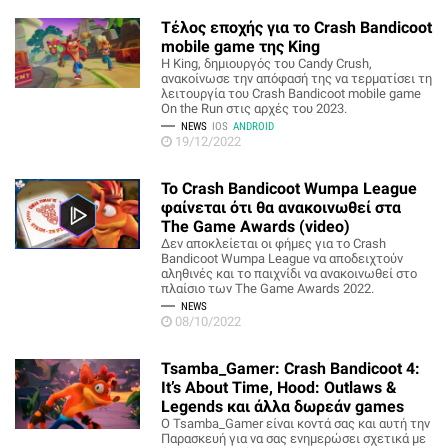
Τέλος εποχής για το Crash Bandicoot
mobile game της King
H King, δημιουργός του Candy Crush,
ανακοίνωσε την απόφασή της να τερματίσει τη
λειτουργία του Crash Bandicoot mobile game
On the Run στις αρχές του 2023.
NEWS
IOS
ANDROID
19/12/2022
Το Crash Bandicoot Wumpa League
φαίνεται ότι θα ανακοινωθεί στα
The Game Awards (video)
Δεν αποκλείεται οι φήμες για το Crash
Bandicoot Wumpa League να αποδειχτούν
αληθινές και το παιχνίδι να ανακοινωθεί στο
πλαίσιο των The Game Awards 2022.
NEWS
08/10/2022
Tsamba_Gamer: Crash Bandicoot 4:
It’s About Time, Hood: Outlaws &
Legends και άλλα δωρεάν games
O Tsamba_Gamer είναι κοντά σας και αυτή την
Παρασκευή για να σας ενημερώσει σχετικά με