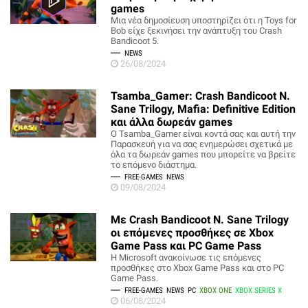
games
Μια νέα δημοσίευση υποστηρίζει ότι η Toys for
Bob είχε ξεκινήσει την ανάπτυξη του Crash
Bandicoot 5.
NEWS
26/08/2024
Tsamba_Gamer: Crash Bandicoot N.
Sane Trilogy, Mafia: Definitive Edition
και άλλα δωρεάν games
O Tsamba_Gamer είναι κοντά σας και αυτή την
Παρασκευή για να σας ενημερώσει σχετικά με
όλα τα δωρεάν games που μπορείτε να βρείτε
το επόμενο διάστημα.
FREE-GAMES
NEWS
09/08/2024
Με Crash Bandicoot N. Sane Trilogy
οι επόμενες προσθήκες σε Xbox
Game Pass και PC Game Pass
Η Microsoft ανακοίνωσε τις επόμενες
προσθήκες στο Xbox Game Pass και στο PC
Game Pass.
FREE-GAMES
NEWS
PC
XBOX ONE
XBOX SERIES X
06/08/2024