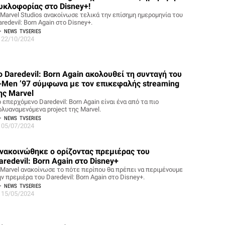
υκλοφορίας στο Disney+!
 Marvel Studios ανακοίνωσε τελικά την επίσημη ημερομηνία του
redevil: Born Again στο Disney+.
NEWS
TVSERIES
22/10/2024
ο Daredevil: Born Again ακολουθεί τη συνταγή του
-Men ’97 σύμφωνα με τον επικεφαλής streaming
ης Marvel
 επερχόμενο Daredevil: Born Again είναι ένα από τα πιο
ολυαναμενόμενα project της Marvel.
NEWS
TVSERIES
05/07/2024
νακοινώθηκε ο ορίζοντας πρεμιέρας του
aredevil: Born Again στο Disney+
 Marvel ανακοίνωσε το πότε περίπου θα πρέπει να περιμένουμε
ν πρεμιέρα του Daredevil: Born Again στο Disney+.
NEWS
TVSERIES
15/05/2024