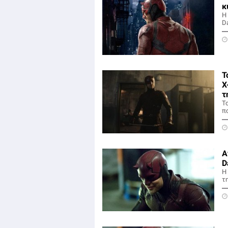
κ
Η
Da
Τ
X
τ
Το
π
Α
D
H
τη