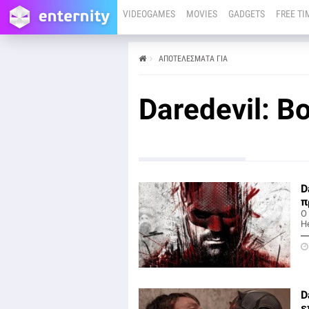
VIDEOGAMES
MOVIES
GADGETS
FREE TI
ΑΠΟΤΕΛΕΣΜΑΤΑ ΓΙΑ
Daredevil: B
D
π
Ο
He
D
ε