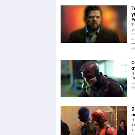
Τ
γ
F
Το
β
ε
ε
Ο
σ
Η
Da
D
σ
Η
έ
γι