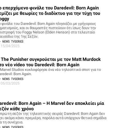
ο επερχόμενο φινάλε του Daredevil: Born Again
εμίζει με θεωρίες το διαδίκτυο για την τύχη του
oggy
 φινάλε του Daredevil: Born Again πλησιάζει με γρήγορους
ηματισμούς, και οι θαυμαστές πιστεύουν ότι ίσως δουν την
πιστροφή του Foggy Nelson (Elden Henson) στο τελευταίο
πεισόδιο της 1ης Σεζόν.
NEWS
TVSERIES
15/04/2025
 The Punisher συγκρούεται με τον Matt Murdock
το νέο video του Daredevil: Born Again
 Marvel Studios κυκλοφόρησε ένα νέο τηλεοπτικό σποτ για το
redevil: Born Again.
NEWS
TVSERIES
05/03/2025
aredevil: Born Again – Η Marvel δεν αποκλείει μία
εζόν κάθε χρόνο
 πρώτη σεζόν της τηλεοπτικής σειράς Daredevil: Born Again δεν
χει ακόμα κάνει πρεμιέρα, παρόλα αυτά υπάρχουν θετικά σημάδια
α τη συνέχεια.
NEWS
TVSERIES