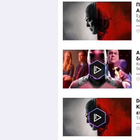
Π
A
Έ
δε
Α
δ
Κ
δ
D
K
ε
Tο