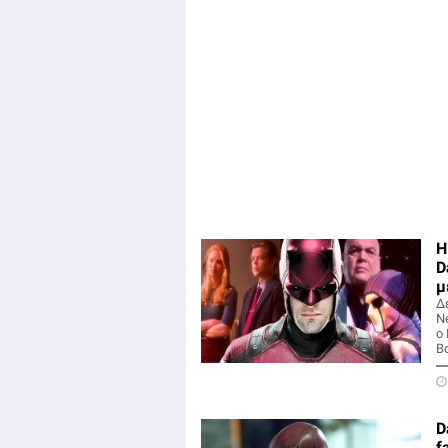
Η
D
μ
Δ
N
ο
Bo
D
f