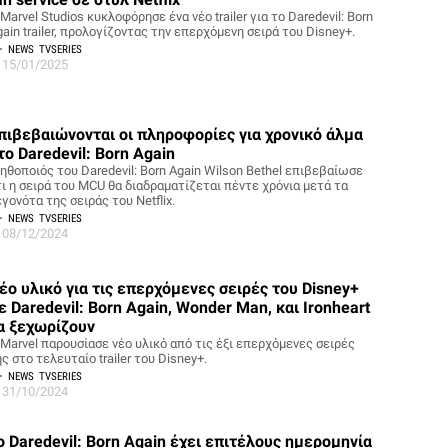
Marvel Studios κυκλοφόρησε ένα νέο trailer για το Daredevil: Born
ain trailer, προλογίζοντας την επερχόμενη σειρά του Disney+.
NEWS
TVSERIES
15/01/2025
πιβεβαιώνονται οι πληροφορίες για χρονικό άλμα
το Daredevil: Born Again
 ηθοποιός του Daredevil: Born Again Wilson Bethel επιβεβαίωσε
τι η σειρά του MCU θα διαδραματίζεται πέντε χρόνια μετά τα
γονότα της σειράς του Netflix.
NEWS
TVSERIES
08/12/2024
έο υλικό για τις επερχόμενες σειρές του Disney+
ε Daredevil: Born Again, Wonder Man, και Ironheart
α ξεχωρίζουν
 Marvel παρουσίασε νέο υλικό από τις έξι επερχόμενες σειρές
ς στο τελευταίο trailer του Disney+.
NEWS
TVSERIES
31/10/2024
ο Daredevil: Born Again έχει επιτέλους ημερομηνία