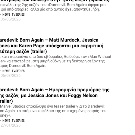
 φινάλε της 2ης σεζόν του «Daredevil: Born Again» άφησε μια
ειρά από απορίες, αλλά μία από αυτές έχει απαντηθεί ήδη.
NEWS
TVSERIES
06/05/2026
aredevil: Born Again – Matt Murdock, Jessica
ones και Karen Page υπόσχονται μια εκρηκτική
εύτερη σεζόν (trailer)
ε κάτι παραπάνω από δύο εβδομάδες θα δούμε τον «Man Without
ear» να επιστρέφει στη μικρή οθόνη με τη δεύτερη σεζόν της
ιράς Daredevil: Born Again.
NEWS
TVSERIES
06/03/2026
aredevil: Born Again – Ημερομηνία πρεμιέρας της
ης σεζόν, με Jessica Jones και Foggy Nelson
trailer)
Marvel Studios αποκάλυψε ένα teaser trailer για το Daredevil:
orn Again, το επόμενο κεφάλαιο της επιτυχημένης σειράς του
isney+.
NEWS
TVSERIES
27/01/2026