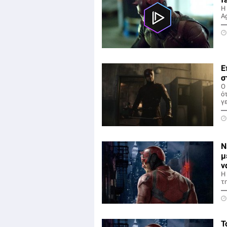
H 
Ag
Ε
σ
Ο
ό
γε
Ν
μ
ν
Η
τη
Τ