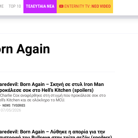
ME
TOP 10
ΤΕΛΕΥΤΑΙΑ ΝΕΑ
ENTERNITY TV:
ΝΕΟ VIDEO
orn Again
aredevil: Born Again – Σκηνή σε στυλ Iron Man
ροκάλεσε σοκ στο Hell’s Kitchen (spoilers)
 Charlie Cox αναφέρθηκε στη στιγμή που προκάλεσε σοκ στο
ll's Kitchen και σε ολόκληρο το MCU.
NEWS
TVSERIES
07/05/2026
aredevil: Born Again – Λύθηκε η απορία για την
πιστροφή του Bullseye στην τρίτη σεζόν (spoilers)