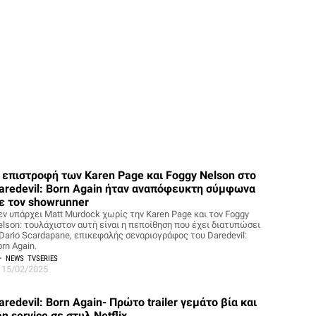
 επιστροφή των Karen Page και Foggy Nelson στο
aredevil: Born Again ήταν αναπόφευκτη σύμφωνα
ε τον showrunner
εν υπάρχει Matt Murdock χωρίς την Karen Page και τον Foggy
elson: τουλάχιστον αυτή είναι η πεποίθηση που έχει διατυπώσει
 Dario Scardapane, επικεφαλής σεναριογράφος του Daredevil:
rn Again.
NEWS
TVSERIES
15/02/2025
aredevil: Born Again- Πρώτο trailer γεμάτο βία και
an service σε στυλ Netflix