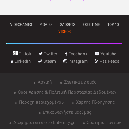
VIDEOGAMES
MOVIES
GADGETS
FREE TIME
TOP 10
VIDEOS
Tiktok
Twitter
Facebook
Youtube
Linkedin
Steam
Instagram
Rss Feeds
Αρχική
Σχετικά με εμάς
Όροι Χρήσης & Πολιτική Προστασίας Δεδομένων
Παροχή περιεχομένου
Χάρτης Πλοήγησης
Επικοινωνήστε μαζί μας
Διαφημιστείτε στο Enternity.gr
Σύστημα Πόντων