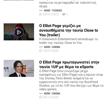
πρόκειται να μεταφερθεί σε τηλεοπτική
σειρά.
NEWS
TVSERIES
29/01/2025
1
O Elliot Page γεμίζει με
συναισθήματα την ταινία Close to
You (trailer)
H Greenwich Entertainment αποκάλυψε το
trailer της ταινίας Close to You.
NEWS
CINEMA
14/07/2024
Ο Elliot Page πρωταγωνιστεί στην
ταινία 1UP με θέμα τα eSports
Ο Elliot Page (που γνωρίζαμε μέχρι
προσφάτως ως Ellen Page) και η πρώην σταρ
της Disney, Paris Berelc αναμένεται να
εμφανιστούν στη νέα ταινία της BuzzFeed
Studios, με τίτλο 1UP, που θα έχει ως θέμα τα
video games.
NEWS
CINEMA
28/12/2020