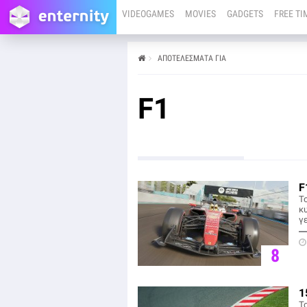
VIDEOGAMES
MOVIES
GADGETS
FREE TI
ΑΠΟΤΕΛΕΣΜΑΤΑ ΓΙΑ
F1
F
To
κ
γ
8
1
Τ