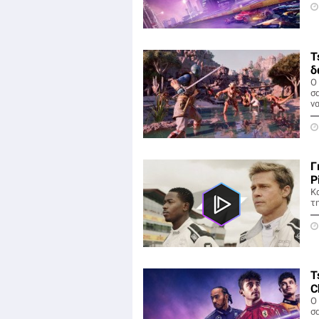
T
δ
O
σ
ν
Γ
Pi
Κα
τη
T
C
O
σ