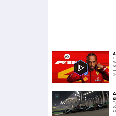
Α
Η
αν
Se
Δ
ε
Τ
σ
έχ