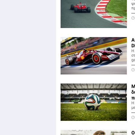
ψ
π
Α
D
Η
σ
g
Μ
δ
π
H
μ
Ο