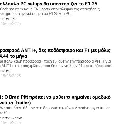
ολλαπλά PC setups θα υποστηρίζει το F1 25
 Codemasters και η EA Sports αποκάλυψαν τις απαιτήσεις
υστήματος της έκδοσης του F1 25 για PC.
NEWS
PC
15/05/2025
ροσφορά ΑΝΤ1+, δες ποδόσφαιρο και F1 με μόλις
4,44 το μήνα
ια πολύ καλή προσφορά «τρέχει» αυτήν την περίοδο ο ANT1 για
ο ΑΝΤ1+ και τους φίλους που θέλουν να δουν F1 και ποδόσφαιρο.
NEWS
15/05/2025
1: Ο Brad Pitt πρέπει να μάθει τι σημαίνει ομαδικό
νεύμα (trailer)
 Warner Bros. έδωσε στη δημοσιότητα ένα ολοκαίνουργιο trailer
υ F1.
NEWS
CINEMA
15/05/2025