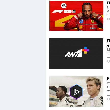
Π
H
σ
Π
€
Μ
τ
F
π
Η
το