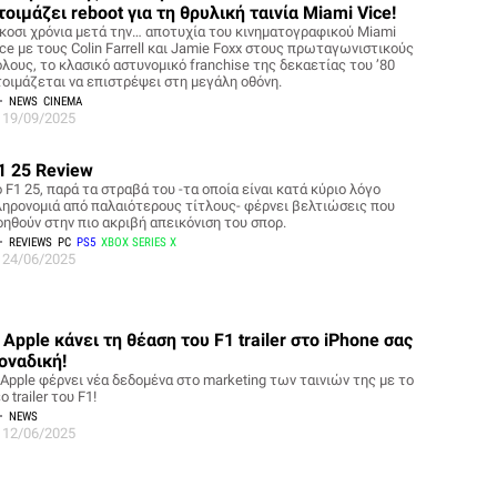
τοιμάζει reboot για τη θρυλική ταινία Miami Vice!
ίκοσι χρόνια μετά την… αποτυχία του κινηματογραφικού Miami
ice με τους Colin Farrell και Jamie Foxx στους πρωταγωνιστικούς
όλους, το κλασικό αστυνομικό franchise της δεκαετίας του ’80
τοιμάζεται να επιστρέψει στη μεγάλη οθόνη.
NEWS
CINEMA
19/09/2025
1 25 Review
 F1 25, παρά τα στραβά του -τα οποία είναι κατά κύριο λόγο
ληρονομιά από παλαιότερους τίτλους- φέρνει βελτιώσεις που
οηθούν στην πιο ακριβή απεικόνιση του σπορ.
REVIEWS
PC
PS5
XBOX SERIES X
24/06/2025
 Apple κάνει τη θέαση του F1 trailer στο iPhone σας
οναδική!
 Apple φέρνει νέα δεδομένα στο marketing των ταινιών της με το
ο trailer του F1!
NEWS
12/06/2025