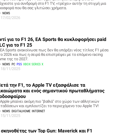
άχνεστε για συνδρομή στο F1 TV, «τρέχει» αυτήν τη στιγμή μια
ροσφορά που θα σας γλιτώσει χρήματα.
NEWS
17/02/2026
ντί για το F1 26, EA Sports θα κυκλοφορήσει paid
LC για το F1 25
 EA Sports ανακοίνωσε πως δεν θα υπάρξει νέος τίτλος F1 μέσα
το 2026 και πως η σειρά θα επιστρέψει με το επόμενο racing
ame της το 2027.
NEWS
PC
PS5
XBOX SERIES X
18/11/2025
ετά την F1, το Apple TV εξασφάλισε τα
ικαιώματα και ενός σημαντικού πρωταθλήματος
οδοσφαίρου
 Apple μπαίνει ακόμη πιο "βαθιά" στο χώρο των αθλητικών
εταδόσεων και εμπλουτίζει το περιεχόμενο του Apple TV!
NEWS
DIGITALHOME
INTERNET
15/11/2025
 σκηνοθέτης των Top Gun: Maverick και F1