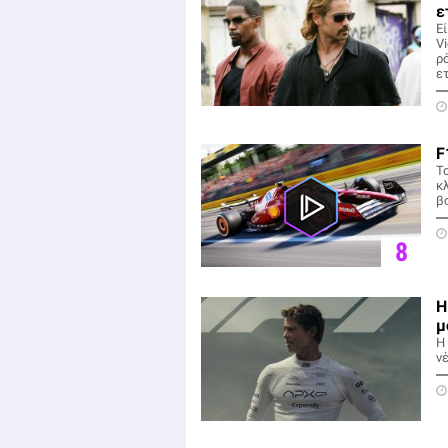
ε
Ε
V
ρ
ε
F
Το
κ
β
8
Η
μ
Η
νέ