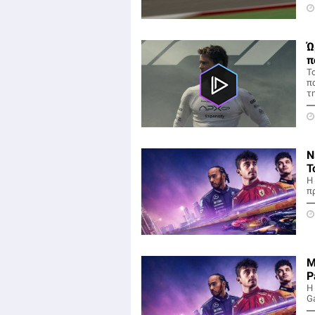
Ώ
π
Τ
π
τ
Ν
T
Η
π
Μ
P
Η
G