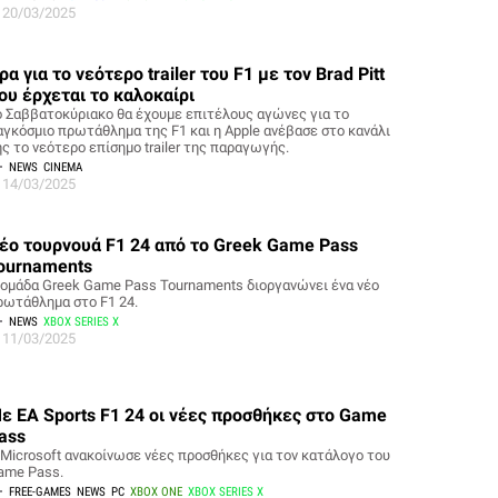
20/03/2025
ρα για το νεότερο trailer του F1 με τον Brad Pitt
ου έρχεται το καλοκαίρι
ο Σαββατοκύριακο θα έχουμε επιτέλους αγώνες για το
αγκόσμιο πρωτάθλημα της F1 και η Apple ανέβασε στο κανάλι
ης το νεότερο επίσημο trailer της παραγωγής.
NEWS
CINEMA
14/03/2025
έο τουρνουά F1 24 από το Greek Game Pass
ournaments
 ομάδα Greek Game Pass Tournaments διοργανώνει ένα νέο
ρωτάθλημα στο F1 24.
NEWS
XBOX SERIES X
11/03/2025
ε EA Sports F1 24 οι νέες προσθήκες στο Game
ass
 Microsoft ανακοίνωσε νέες προσθήκες για τον κατάλογο του
ame Pass.
FREE-GAMES
NEWS
PC
XBOX ONE
XBOX SERIES X