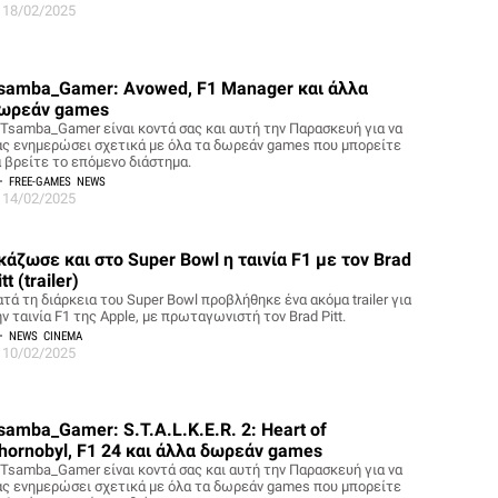
18/02/2025
samba_Gamer: Avowed, F1 Manager και άλλα
ωρεάν games
 Tsamba_Gamer είναι κοντά σας και αυτή την Παρασκευή για να
ας ενημερώσει σχετικά με όλα τα δωρεάν games που μπορείτε
α βρείτε το επόμενο διάστημα.
FREE-GAMES
NEWS
14/02/2025
κάζωσε και στο Super Bowl η ταινία F1 με τον Brad
tt (trailer)
τά τη διάρκεια του Super Bowl προβλήθηκε ένα ακόμα trailer για
ν ταινία F1 της Apple, με πρωταγωνιστή τον Brad Pitt.
NEWS
CINEMA
10/02/2025
samba_Gamer: S.T.A.L.K.E.R. 2: Heart of
hornobyl, F1 24 και άλλα δωρεάν games
 Tsamba_Gamer είναι κοντά σας και αυτή την Παρασκευή για να
ας ενημερώσει σχετικά με όλα τα δωρεάν games που μπορείτε