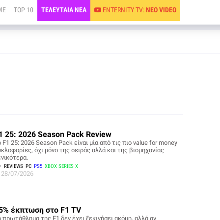
ME
TOP 10
ΤΕΛΕΥΤΑΙΑ ΝΕΑ
ENTERNITY TV:
ΝΕΟ VIDEO
1 25: 2026 Season Pack Review
 F1 25: 2026 Season Pack είναι μία από τις πιο value for money
υκλοφορίες, όχι μόνο της σειράς αλλά και της βιομηχανίας
ενικότερα.
REVIEWS
PC
PS5
XBOX SERIES X
28/07/2026
5% έκπτωση στο F1 TV
ο πρωτάθλημα της F1 δεν έχει ξεκινήσει ακόμη, αλλά αν