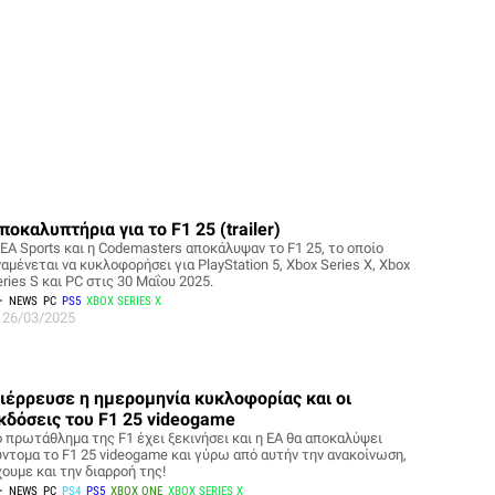
ποκαλυπτήρια για το F1 25 (trailer)
 EA Sports και η Codemasters αποκάλυψαν το F1 25, το οποίο
αμένεται να κυκλοφορήσει για PlayStation 5, Xbox Series X, Xbox
ries S και PC στις 30 Μαΐου 2025.
NEWS
PC
PS5
XBOX SERIES X
26/03/2025
ιέρρευσε η ημερομηνία κυκλοφορίας και οι
κδόσεις του F1 25 videogame
ο πρωτάθλημα της F1 έχει ξεκινήσει και η EA θα αποκαλύψει
ύντομα το F1 25 videogame και γύρω από αυτήν την ανακοίνωση,
ουμε και την διαρροή της!
NEWS
PC
PS4
PS5
XBOX ONE
XBOX SERIES X