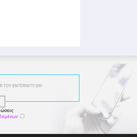
 ΤΟΥ ENTERNITY.GR!
ρώσεις
εδομένων