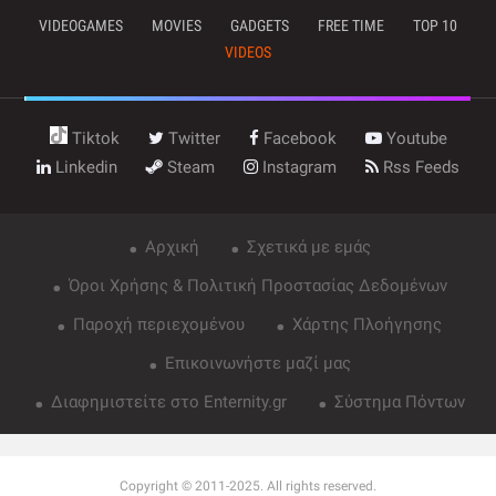
VIDEOGAMES
MOVIES
GADGETS
FREE TIME
TOP 10
VIDEOS
Tiktok
Twitter
Facebook
Youtube
Linkedin
Steam
Instagram
Rss Feeds
Αρχική
Σχετικά με εμάς
Όροι Χρήσης & Πολιτική Προστασίας Δεδομένων
Παροχή περιεχομένου
Χάρτης Πλοήγησης
Επικοινωνήστε μαζί μας
Διαφημιστείτε στο Enternity.gr
Σύστημα Πόντων
Copyright © 2011-2025. All rights reserved.