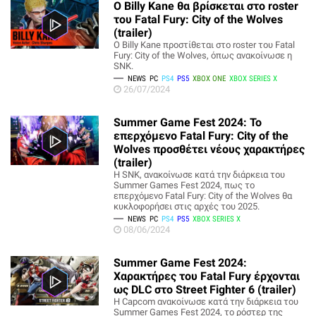
Ο Billy Kane θα βρίσκεται στο roster
του Fatal Fury: City of the Wolves
(trailer)
Ο Billy Kane προστίθεται στο roster του Fatal
Fury: City of the Wolves, όπως ανακοίνωσε η
SNK.
NEWS
PC
PS4
PS5
XBOX ONE
XBOX SERIES X
26/07/2024
Summer Game Fest 2024: Το
επερχόμενο Fatal Fury: City of the
Wolves προσθέτει νέους χαρακτήρες
(trailer)
Η SNK, ανακοίνωσε κατά την διάρκεια του
Summer Games Fest 2024, πως το
επερχόμενο Fatal Fury: City of the Wolves θα
κυκλοφορήσει στις αρχές του 2025.
NEWS
PC
PS4
PS5
XBOX SERIES X
08/06/2024
Summer Game Fest 2024:
Χαρακτήρες του Fatal Fury έρχονται
ως DLC στο Street Fighter 6 (trailer)
Η Capcom ανακοίνωσε κατά την διάρκεια του
Summer Games Fest 2024, το ρόστερ της