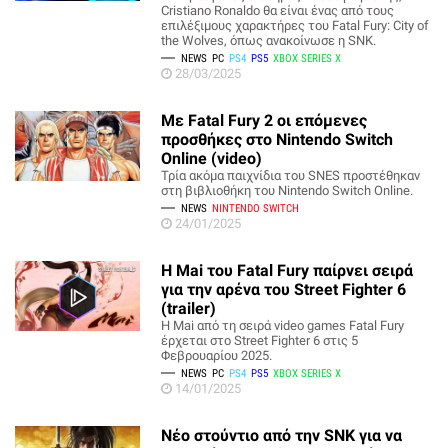
Cristiano Ronaldo θα είναι ένας από τους
επιλέξιμους χαρακτήρες του Fatal Fury: City of
the Wolves, όπως ανακοίνωσε η SNK.
NEWS
PC
PS4
PS5
XBOX SERIES X
28/03/2025
Με Fatal Fury 2 οι επόμενες
προσθήκες στο Nintendo Switch
Online (video)
Τρία ακόμα παιχνίδια του SNES προστέθηκαν
στη βιβλιοθήκη του Nintendo Switch Online.
NEWS
NINTENDO SWITCH
24/01/2025
Η Mai του Fatal Fury παίρνει σειρά
για την αρένα του Street Fighter 6
(trailer)
Η Mai από τη σειρά video games Fatal Fury
έρχεται στο Street Fighter 6 στις 5
Φεβρουαρίου 2025.
NEWS
PC
PS4
PS5
XBOX SERIES X
14/01/2025
Νέο στούντιο από την SNK για να