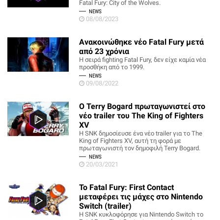
Fatal Fury: City of the Wolves.
NEWS
08/08/2023
Ανακοινώθηκε νέο Fatal Fury μετά
από 23 χρόνια
Η σειρά fighting Fatal Fury, δεν είχε καμία νέα
προσθήκη από το 1999.
NEWS
09/08/2022
Ο Terry Bogard πρωταγωνιστεί στο
νέο trailer του The King of Fighters
XV
Η SNK δημοσίευσε ένα νέο trailer για το The
King of Fighters XV, αυτή τη φορά με
πρωταγωνιστή τον δημοφιλή Terry Bogard.
NEWS
20/03/2021
Το Fatal Fury: First Contact
μεταφέρει τις μάχες στο Nintendo
Switch (trailer)
Η SNK κυκλοφόρησε για Nintendo Switch το