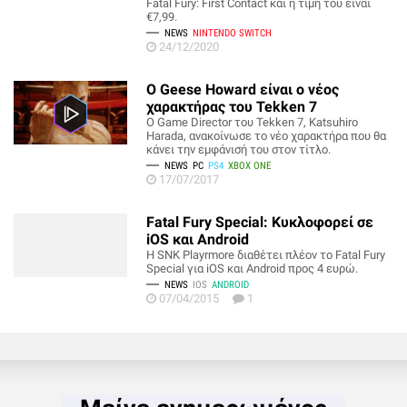
Fatal Fury: First Contact και η τιμή του είναι
€7,99.
NEWS
NINTENDO SWITCH
24/12/2020
Ο Geese Howard είναι ο νέος
χαρακτήρας του Tekken 7
O Game Director του Tekken 7, Katsuhiro
Harada, ανακοίνωσε το νέο χαρακτήρα που θα
κάνει την εμφάνισή του στον τίτλο.
NEWS
PC
PS4
XBOX ONE
17/07/2017
Fatal Fury Special: Κυκλοφορεί σε
iOS και Android
Η SNK Playrmore διαθέτει πλέον το Fatal Fury
Special για iOS και Android προς 4 ευρώ.
NEWS
IOS
ANDROID
07/04/2015
1