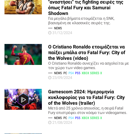
"αναστήσει" τις fighting σειρές της
όπως Fatal Fury και Samurai
Shodown
Για μεγάλα βήματα ετοιμάζεται η SNK,
βασισμένη σε κλασσικές σειρές της.
NEWS
31/12/2024
Ο Cristiano Ronaldo ετοιμάζεται να
παίξει μπάλα στο Fatal Fury: City of
the Wolves (video)
Ο Cristiano Ronaldo συνεχίζει να ασχολείται με
τον χώρο των video games.
NEWS
PC
PS4
PS5
XBOX SERIES X
23/09/2024
Gamescom 2024: Ημερομηνία
κυκλοφορίας για το Fatal Fury: City
of the Wolves (trailer)
Μετά από 25 χρόνια απουσίας, η σειρά Fatal
Fury επιστρέφει στον κόσμο των videogames.
NEWS
PC
PS4
PS5
XBOX SERIES X
21/08/2024