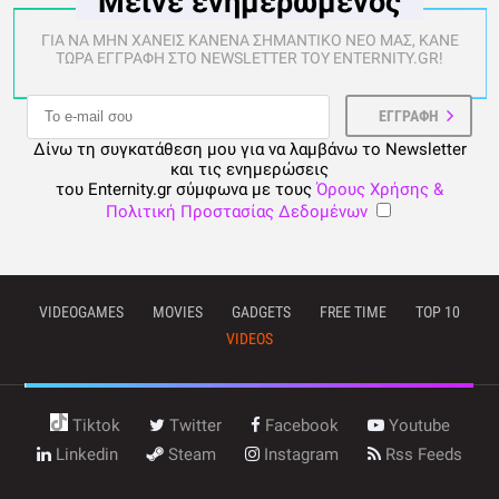
Μείνε ενημερωμένος
ΓΙΑ ΝΑ ΜΗΝ ΧΑΝΕΙΣ ΚΑΝΕΝΑ ΣΗΜΑΝΤΙΚΟ ΝΕΟ ΜΑΣ, ΚΑΝΕ
ΤΩΡΑ ΕΓΓΡΑΦΗ ΣΤΟ NEWSLETTER ΤΟΥ ENTERNITY.GR!
Δίνω τη συγκατάθεση μου για να λαμβάνω το Newsletter
και τις ενημερώσεις
του Enternity.gr σύμφωνα με τους
Όρους Χρήσης &
Πολιτική Προστασίας Δεδομένων
VIDEOGAMES
MOVIES
GADGETS
FREE TIME
TOP 10
VIDEOS
Tiktok
Twitter
Facebook
Youtube
Linkedin
Steam
Instagram
Rss Feeds