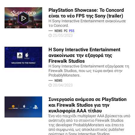
PlayStation Showcase: Το Concord
είναι το νέο FPS της Sony (trailer)
H Sony Interactive Entertainment ανακοίνωσε
το Concord.
NEWS
PC
PS5
25/05/2023
Η Sony Interactive Entertainment
ανακοίνωσε την εξαγορά της
Firewalk Studios
Η Sony Interactive Entertainment εξαγόρασε τη
Firewalk Studios, που ως τώρα ανήκε στην
ProbablyMonsters.
NEWS
20/04/2023
Συνεργασία ανάμεσα σε PlayStation
και Firewalk Studios για την
κυκλοφορία ΑΑΑ τίτλου
Ένα νέο παιχνίδι multiplayer AAA βρίσκεται υπό
ανάπτυξη από το στούντιο Firewalk Studios
της developer ProbablyMonsters και έπειτα
από συμφωνία, ως αποκλειστικός publisher
ορίστηκε η Sony Interactive Studios.