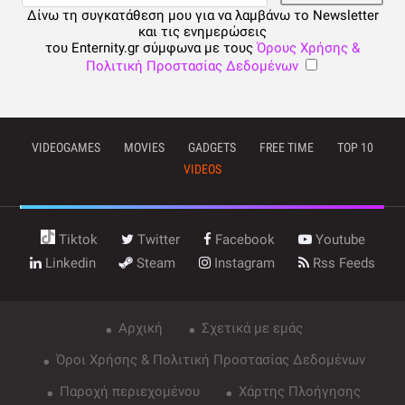
Δίνω τη συγκατάθεση μου για να λαμβάνω το Newsletter
και τις ενημερώσεις
του Enternity.gr σύμφωνα με τους
Όρους Χρήσης &
Πολιτική Προστασίας Δεδομένων
VIDEOGAMES
MOVIES
GADGETS
FREE TIME
TOP 10
VIDEOS
Tiktok
Twitter
Facebook
Youtube
Linkedin
Steam
Instagram
Rss Feeds
Αρχική
Σχετικά με εμάς
Όροι Χρήσης & Πολιτική Προστασίας Δεδομένων
Παροχή περιεχομένου
Χάρτης Πλοήγησης