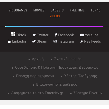
VIDEOGAMES
MOVIES
GADGETS
FREE TIME
TOP 10
VIDEOS
Tiktok
Twitter
Facebook
Youtube
Linkedin
Steam
Instagram
Rss Feeds
Αρχική
Σχετικά με εμάς
Όροι Χρήσης & Πολιτική Προστασίας Δεδομένων
Παροχή περιεχομένου
Χάρτης Πλοήγησης
Επικοινωνήστε μαζί μας
Διαφημιστείτε στο Enternity.gr
Σύστημα Πόντων