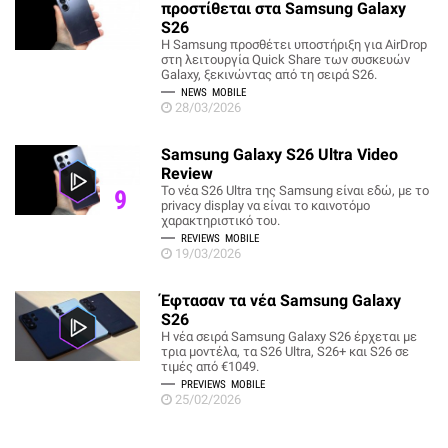
προστίθεται στα Samsung Galaxy
S26
Η Samsung προσθέτει υποστήριξη για AirDrop
στη λειτουργία Quick Share των συσκευών
Galaxy, ξεκινώντας από τη σειρά S26.
NEWS
MOBILE
28/03/2026
Samsung Galaxy S26 Ultra Video
Review
Το νέα S26 Ultra της Samsung είναι εδώ, με το
9
privacy display να είναι το καινοτόμο
χαρακτηριστικό του.
REVIEWS
MOBILE
19/03/2026
Έφτασαν τα νέα Samsung Galaxy
S26
Η νέα σειρά Samsung Galaxy S26 έρχεται με
τρια μοντέλα, τα S26 Ultra, S26+ και S26 σε
τιμές από €1049.
PREVIEWS
MOBILE
25/02/2026