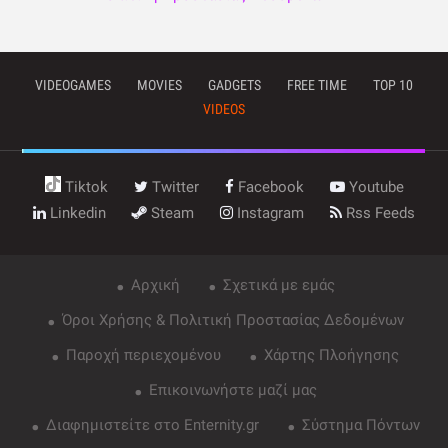
VIDEOGAMES
MOVIES
GADGETS
FREE TIME
TOP 10
VIDEOS
Tiktok
Twitter
Facebook
Youtube
Linkedin
Steam
Instagram
Rss Feeds
Αρχική
Σχετικά με εμάς
Όροι Χρήσης & Πολιτική Προστασίας Δεδομένων
Παροχή περιεχομένου
Χάρτης Πλοήγησης
Επικοινωνήστε μαζί μας
Διαφημιστείτε στο Enternity.gr
Σύστημα Πόντων