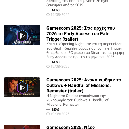
Scrolling, του οποίου η ανάπτυξη έχει
ξεκινήσει από το 2019.
NEWS
19/08/2025
Gamescom 2025: Στις αρχές του
2026 το Early Access του Fate
Trigger (trailer)
Κατά το Opening Night Live και τη παρουσίαση
του Geoff Keighley μάθαμε ότι το Fate Trigger
θα έρθει στα PC μέσω του Steam και με μορφή
Early Access το πρώτο τρίμηνο του 2026.
NEWS
19/08/2025
Gamescom 2025: Ανακοινώθηκε το
Outlaws + Handful of Missions:
Remaster (trailer)
Η Nightdive Studios ανακοίνωσε την
κυκλοφορία του Outlaws + Handful of
Missions: Remaster.
NEWS
19/08/2025
Gamescom 2025: Νέες