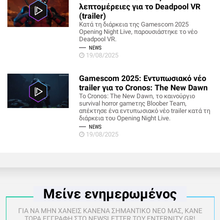
λεπτομέρειες για το Deadpool VR
(trailer)
Κατά τη διάρκεια της Gamescom 2025
Opening Night Live, παρουσιάστηκε το νέο
Deadpool VR.
NEWS
19/08/2025
Gamescom 2025: Εντυπωσιακό νέο
trailer για το Cronos: The New Dawn
Το Cronos: The New Dawn, το καινούργιο
survival horror gameτης Bloober Team,
απέκτησε ένα εντυπωσιακό νέο trailer κατά τη
διάρκεια του Opening Night Live.
NEWS
19/08/2025
Μείνε ενημερωμένος
ΓΙΑ ΝΑ ΜΗΝ ΧΑΝΕΙΣ ΚΑΝΕΝΑ ΣΗΜΑΝΤΙΚΟ ΝΕΟ ΜΑΣ, ΚΑΝΕ
ΤΩΡΑ ΕΓΓΡΑΦΗ ΣΤΟ NEWSLETTER ΤΟΥ ENTERNITY.GR!