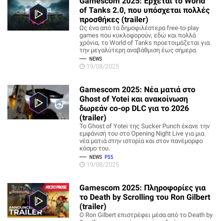
Gamescom 2025: Έρχεται το World
of Tanks 2.0, που υπόσχεται πολλές
προσθήκες (trailer)
Ως ένα από τα δημοφιλέστερα free-to-play
games που κυκλοφορούν, εδώ και πολλά
χρόνια, το World of Tanks προετοιμάζεται για
την μεγαλύτερη αναβάθμιση έως σήμερα.
NEWS
19/08/2025
Gamescom 2025: Νέα ματιά στο
Ghost of Yotei και ανακοίνωση
δωρεάν co-op DLC για το 2026
(trailer)
Το Ghost of Yotei της Sucker Punch έκανε την
εμφάνισή του στο Opening Night Live για μια
νέα ματιά στην ιστορία και στον πανέμορφο
κόσμο του.
NEWS
PS5
19/08/2025
Gamescom 2025: Πληροφορίες για
το Death by Scrolling του Ron Gilbert
(trailer)
Ο Ron Gilbert επιστρέφει μέσα από το Death by