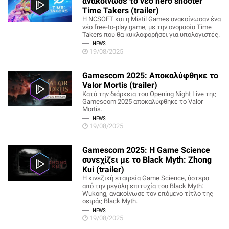
ανακοίνωσε το νέο hero shooter
Time Takers (trailer)
Η NCSOFT και η Mistil Games ανακοίνωσαν ένα
νέο free-to-play game, με την ονομασία Time
Takers που θα κυκλοφορήσει για υπολογιστές.
NEWS
19/08/2025
Gamescom 2025: Αποκαλύφθηκε το
Valor Mortis (trailer)
Κατά την διάρκεια του Opening Night Live της
Gamescom 2025 αποκαλύφθηκε το Valor
Mortis.
NEWS
19/08/2025
Gamescom 2025: Η Game Science
συνεχίζει με το Black Myth: Zhong
Kui (trailer)
Η κινεζική εταιρεία Game Science, ύστερα
από την μεγάλη επιτυχία του Black Myth:
Wukong, ανακοίνωσε τον επόμενο τίτλο της
σειράς Black Myth.
NEWS
19/08/2025