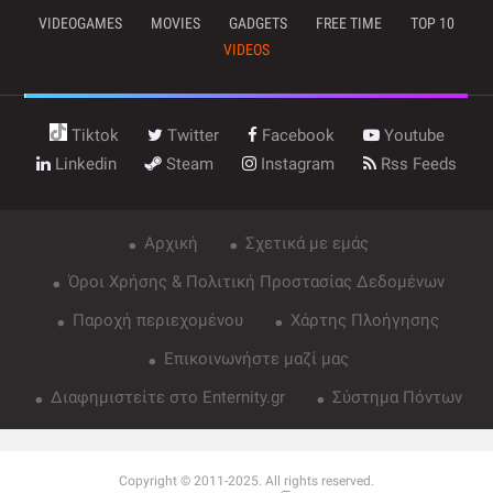
VIDEOGAMES
MOVIES
GADGETS
FREE TIME
TOP 10
VIDEOS
Tiktok
Twitter
Facebook
Youtube
Linkedin
Steam
Instagram
Rss Feeds
Αρχική
Σχετικά με εμάς
Όροι Χρήσης & Πολιτική Προστασίας Δεδομένων
Παροχή περιεχομένου
Χάρτης Πλοήγησης
Επικοινωνήστε μαζί μας
Διαφημιστείτε στο Enternity.gr
Σύστημα Πόντων
Copyright © 2011-2025. All rights reserved.