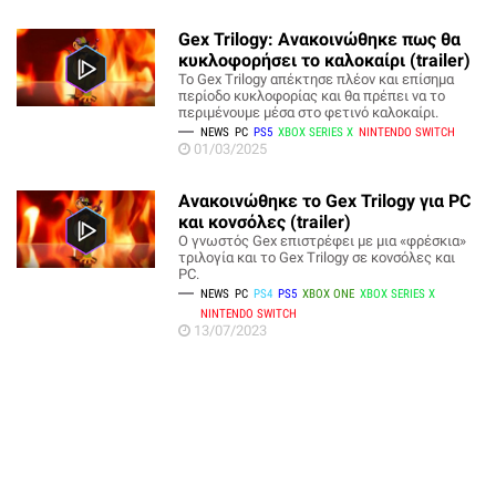
Gex Trilogy: Ανακοινώθηκε πως θα
κυκλοφορήσει το καλοκαίρι (trailer)
Το Gex Trilogy απέκτησε πλέον και επίσημα
περίοδο κυκλοφορίας και θα πρέπει να το
περιμένουμε μέσα στο φετινό καλοκαίρι.
NEWS
PC
PS5
XBOX SERIES X
NINTENDO SWITCH
01/03/2025
Ανακοινώθηκε το Gex Trilogy για PC
και κονσόλες (trailer)
Ο γνωστός Gex επιστρέφει με μια «φρέσκια»
τριλογία και το Gex Trilogy σε κονσόλες και
PC.
NEWS
PC
PS4
PS5
XBOX ONE
XBOX SERIES X
NINTENDO SWITCH
13/07/2023