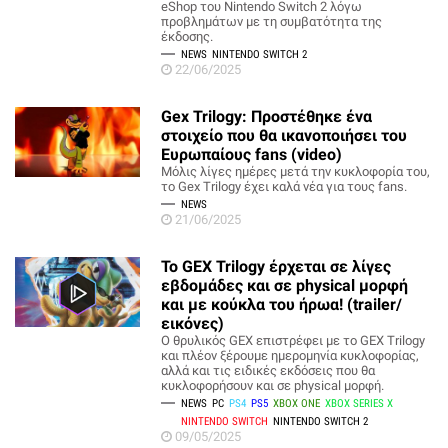
eShop του Nintendo Switch 2 λόγω
προβλημάτων με τη συμβατότητα της
έκδοσης.
NEWS
NINTENDO SWITCH 2
22/06/2025
Gex Trilogy: Προστέθηκε ένα
στοιχείο που θα ικανοποιήσει του
Ευρωπαίους fans (video)
Μόλις λίγες ημέρες μετά την κυκλοφορία του,
το Gex Trilogy έχει καλά νέα για τους fans.
NEWS
21/06/2025
To GEX Trilogy έρχεται σε λίγες
εβδομάδες και σε physical μορφή
και με κούκλα του ήρωα! (trailer/
εικόνες)
Ο θρυλικός GEX επιστρέφει με το GEX Trilogy
και πλέον ξέρουμε ημερομηνία κυκλοφορίας,
αλλά και τις ειδικές εκδόσεις που θα
κυκλοφορήσουν και σε physical μορφή.
NEWS
PC
PS4
PS5
XBOX ONE
XBOX SERIES X
NINTENDO SWITCH
NINTENDO SWITCH 2
09/05/2025