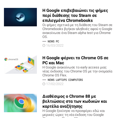
Η Google επιβεβαιώνει τις φήμες
περί διάθεσης του Steam σε
επιλεγμένα Chromebooks
Οι φήμες σχετικά με τη διάθεση του Steam σε
Chromebooks βγήκαν αληθινές αφού η Google
ανακοίνωσε ένα Steam alpha test για Chrome
OS.
NEWS
PC
16/03/2022
Η Google φέρνει το Chrome OS σε
PC και Mac
Η Google ανακοίνωσε το early access μιας
νέας έκδοσης του Chrome OS με την ονομασία
Chrome OS Flex.
NEWS
LAPTOPS
COMPUTERS
17/02/2022
Διαθέσιμος ο Chrome 88 με
βελτιώσεις στα των κωδικών και
καρτέλα αναζήτησης
Η Google ξεκίνησε να προσφέρει εδώ και
μερικές ώρες τη νέα έκδοση του Google