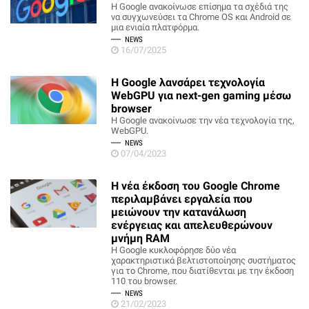
Η Google ανακοίνωσε επίσημα τα σχέδιά της
να συγχωνεύσει τα Chrome OS και Android σε
μια ενιαία πλατφόρμα.
NEWS
16/07/2025
Η Google λανσάρει τεχνολογία
WebGPU για next-gen gaming μέσω
browser
Η Google ανακοίνωσε την νέα τεχνολογία της,
WebGPU.
NEWS
07/04/2023
Η νέα έκδοση του Google Chrome
περιλαμβάνει εργαλεία που
μειώνουν την κατανάλωση
ενέργειας και απελευθερώνουν
μνήμη RAM
Η Google κυκλοφόρησε δύο νέα
χαρακτηριστικά βελτιστοποίησης συστήματος
για το Chrome, που διατίθενται με την έκδοση
110 του browser.
NEWS
21/02/2023