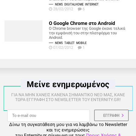
NEWS
DIGITALHOME
INTERNET
28/02/2012
6
Ο Google Chrome στο Android
Ο Chrome browser της Google έκανε τελικά
την εμφάνισή του στην πλατφόρμα του
Android.
NEWS
TABLET
MOBILE
07/02/2012
1
Μείνε ενημερωμένος
ΓΙΑ ΝΑ ΜΗΝ ΧΑΝΕΙΣ ΚΑΝΕΝΑ ΣΗΜΑΝΤΙΚΟ ΝΕΟ ΜΑΣ, ΚΑΝΕ
ΤΩΡΑ ΕΓΓΡΑΦΗ ΣΤΟ NEWSLETTER ΤΟΥ ENTERNITY.GR!
Δίνω τη συγκατάθεση μου για να λαμβάνω το Newsletter
και τις ενημερώσεις
του Enternity.gr σύμφωνα με τους
Όρους Χρήσης &