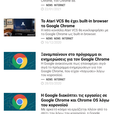
Chrome, τον Chrome 88.
NEWS
INTERNET
22/01/2021
Το Atari VCS θα έχει built-in browser
το Google Chrome
Η retro κονσόλα Atari VCS θα κυκλοφορήσει με
το Google Chrome ως built-in browser.
NEWS
NEWS
INTERNET
16/12/2020
Ξαναμπαίνουν στο πρόγραμμα οι
ενημερώσεις για τον Google Chrome
Η Google ανακοίνωσε πως επαναφέρει σιγά-
σιγά το πρόγραμμα ενημερώσεων για τον
Google Chrome, που είχαν «παγώσει» λόγω
του κορονοϊού.
NEWS
INTERNET
28/03/2020
H Google διακόπτει τις εργασίες σε
Google Chrome και Chrome OS λόγω
του κορονοϊού
Με αρκετό κόσμο να εργάζεται πλέον από το
σπίτι του λόγω του κορονοϊού, η Google