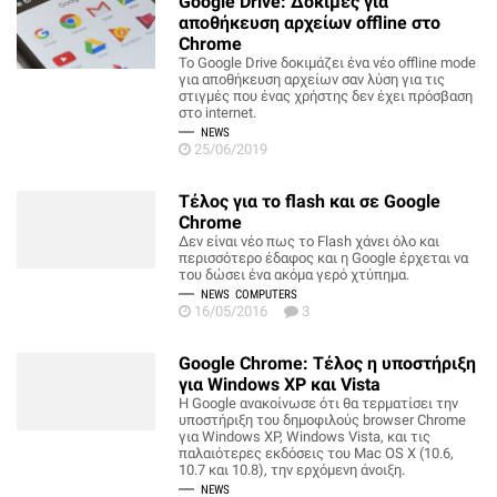
Google Drive: Δοκιμές για
αποθήκευση αρχείων offline στο
Chrome
Το Google Drive δοκιμάζει ένα νέο offline mode
για αποθήκευση αρχείων σαν λύση για τις
στιγμές που ένας χρήστης δεν έχει πρόσβαση
στο internet.
NEWS
25/06/2019
Τέλος για το flash και σε Google
Chrome
Δεν είναι νέο πως το Flash χάνει όλο και
περισσότερο έδαφος και η Google έρχεται να
του δώσει ένα ακόμα γερό χτύπημα.
NEWS
COMPUTERS
16/05/2016
3
Google Chrome: Τέλος η υποστήριξη
για Windows XP και Vista
Η Google ανακοίνωσε ότι θα τερματίσει την
υποστήριξη του δημοφιλούς browser Chrome
για Windows XP, Windows Vista, και τις
παλαιότερες εκδόσεις του Mac OS X (10.6,
10.7 και 10.8), την ερχόμενη άνοιξη.
NEWS