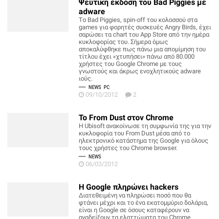
Ψεύτικη έκδοση του Bad Piggies με
adware
Tο Bad Piggies, spin-off του κολοσσού στα
games για φορητές συσκευές Angry Birds, έχει
σαρώσει τα chart του App Store από την ημέρα
κυκλοφορίας του. Σήμερα όμως
αποκαλύφθηκε πως πάνω μια απομίμηση του
τίτλου έχει «χτυπήσει» πάνω από 80.000
χρήστες του Google Chrome με τους
γνωστούς και άκρως ενοχλητικούς adware
ιούς.
NEWS
PC
09/10/2012
2
To From Dust στον Chrome
Η Ubisoft ανακοίνωσε τη συμφωνία της για την
κυκλοφορία του From Dust μέσα από το
ηλεκτρονικό κατάστημα της Google για όλους
τους χρήστες του Chrome browser.
NEWS
06/03/2012
H Google πληρώνει hackers
Διατεθειμένη να πληρώσει ποσό που θα
φτάνει μέχρι και το ένα εκατομμύριο δολάρια,
είναι η Google σε όσους καταφέρουν να
αναδείξουν τα ελαττώματα του Chrome.