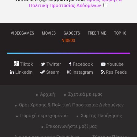
Πολιτική Προστασίας Δεδομένων
VIDEOGAMES
MOVIES
GADGETS
FREE TIME
TOP 10
VIDEOS
Tiktok
Twitter
Facebook
Youtube
Linkedin
Steam
Instagram
Rss Feeds
Αρχική
Σχετικά με εμάς
Όροι Χρήσης & Πολιτική Προστασίας Δεδομένων
Παροχή περιεχομένου
Χάρτης Πλοήγησης
Επικοινωνήστε μαζί μας
Διαφημιστείτε στο Enternity.gr
Σύστημα Πόντων