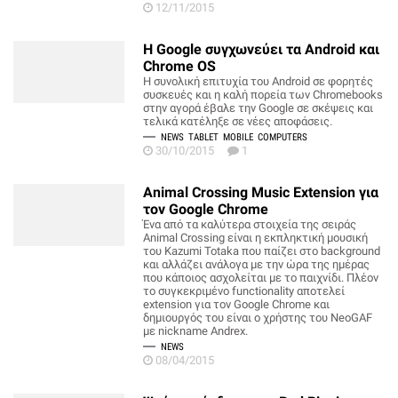
12/11/2015
Η Google συγχωνεύει τα Android και
Chrome OS
Η συνολική επιτυχία του Android σε φορητές
συσκευές και η καλή πορεία των Chromebooks
στην αγορά έβαλε την Google σε σκέψεις και
τελικά κατέληξε σε νέες αποφάσεις.
NEWS
TABLET
MOBILE
COMPUTERS
30/10/2015
1
Animal Crossing Music Extension για
τον Google Chrome
Ένα από τα καλύτερα στοιχεία της σειράς
Animal Crossing είναι η εκπληκτική μουσική
του Kazumi Totaka που παίζει στο background
και αλλάζει ανάλογα με την ώρα της ημέρας
που κάποιος ασχολείται με το παιχνίδι. Πλέον
το συγκεκριμένο functionality αποτελεί
extension για τον Google Chrome και
δημιουργός του είναι ο χρήστης του NeoGAF
με nickname Αndrex.
NEWS
08/04/2015