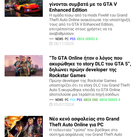
γίνονται συμβατά με το GTA V
Enhanced Edition
Η ομάδα πίσω από τα mods FiveM του Grand
Theft Auto Online ανακοίνωσε την υποστήριξή
τους από το GTA V Enhanced Edition,
επιτρέποντας στους χρήστες να τα
αναβαθμίσουν.
NEWS
PC
PS5
XBOX SERIES X
28/11/2025
“Το GTA Online ήταν ο λόγος που
ακυρώθηκε το story DLC του GTA 5”,
δηλώνει πρώην developer της
Rockstar Games
Πρώην developer της Rockstar Games
υποστηρίζει ότι το story DLC του Grand Theft
Auto 5 ακυρώθηκε επειδή το GTA Online
αποτελούσε μια τεράστια πηγή εσόδων.
NEWS
PC
PS4
PS5
XBOX ONE
XBOX SERIES X
05/07/2024
Νέο κενό ασφαλείας στο Grand
Theft Auto Online για PC
Η τελευταία “τρύπα” που βρέθηκε στο
σύστημα ασφάλειας του Grand Theft Auto