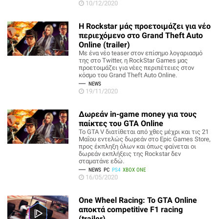
10/12/2020
Η Rockstar μάς προετοιμάζει για νέο
περιεχόμενο στο Grand Theft Auto
Online (trailer)
Με ένα νέο teaser στον επίσημο λογαριασμό
της στο Twitter, η RockStar Games μας
προετοιμάζει για νέες περιπέτειες στον
κόσμο του Grand Theft Auto Online.
NEWS
19/11/2020
Δωρεάν in-game money για τους
παίκτες του GTA Online
Το GTA V διατίθεται από χθες μέχρι και τις 21
Μαΐου εντελώς δωρεάν στο Epic Games Store,
προς έκπληξη όλων και όπως φαίνεται οι
δωρεάν εκπλήξεις της Rockstar δεν
σταματάνε εδώ.
NEWS
PC
PS4
XBOX ONE
16/05/2020
One Wheel Racing: Το GTA Online
αποκτά competitive F1 racing
(trailer)