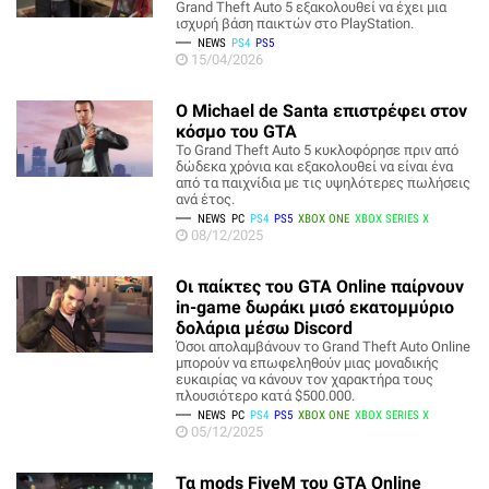
Grand Theft Auto 5 εξακολουθεί να έχει μια
ισχυρή βάση παικτών στο PlayStation.
NEWS
PS4
PS5
15/04/2026
Ο Michael de Santa επιστρέφει στον
κόσμο του GTA
Το Grand Theft Auto 5 κυκλοφόρησε πριν από
δώδεκα χρόνια και εξακολουθεί να είναι ένα
από τα παιχνίδια με τις υψηλότερες πωλήσεις
ανά έτος.
NEWS
PC
PS4
PS5
XBOX ONE
XBOX SERIES X
08/12/2025
Οι παίκτες του GTA Online παίρνουν
in-game δωράκι μισό εκατομμύριο
δολάρια μέσω Discord
Όσοι απολαμβάνουν το Grand Theft Auto Online
μπορούν να επωφεληθούν μιας μοναδικής
ευκαιρίας να κάνουν τον χαρακτήρα τους
πλουσιότερο κατά $500.000.
NEWS
PC
PS4
PS5
XBOX ONE
XBOX SERIES X
05/12/2025
Τα mods FiveM του GTA Online