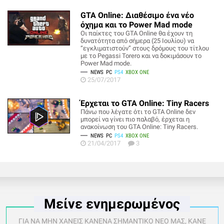
GTA Online: Διαθέσιμο ένα νέο
όχημα και το Power Mad mode
Οι παίκτες του GTA Online θα έχουν τη
δυνατότητα από σήμερα (25 Ιουλίου) να
“εγκλιματιστούν” στους δρόμους του τίτλου
με το Pegassi Torero και να δοκιμάσουν το
Power Mad mode.
NEWS
PC
PS4
XBOX ONE
25/07/2017
Έρχεται το GTA Online: Tiny Racers
Πάνω που λέγατε ότι το GTA Online δεν
μπορεί να γίνει πιο παλαβό, έρχεται η
ανακοίνωση του GTA Online: Tiny Racers.
NEWS
PC
PS4
XBOX ONE
21/04/2017
3
Μείνε ενημερωμένος
ΓΙΑ ΝΑ ΜΗΝ ΧΑΝΕΙΣ ΚΑΝΕΝΑ ΣΗΜΑΝΤΙΚΟ ΝΕΟ ΜΑΣ, ΚΑΝΕ