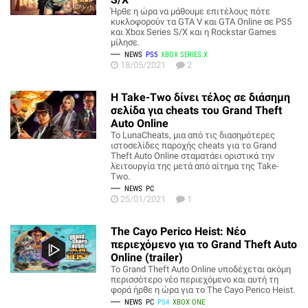
Ήρθε η ώρα να μάθουμε επιτέλους πότε
κυκλοφορούν τα GTA V και GTA Online σε PS5
και Xbox Series S/X και η Rockstar Games
μίλησε.
NEWS
PS5
XBOX SERIES X
18/05/2021
2
Η Take-Two δίνει τέλος σε διάσημη
σελίδα για cheats του Grand Theft
Auto Online
Το LunaCheats, μια από τις διασημότερες
ιστοσελίδες παροχής cheats για το Grand
Theft Auto Online σταματάει οριστικά την
λειτουργία της μετά από αίτημα της Take-
Two.
NEWS
PC
25/01/2021
1
The Cayo Perico Heist: Νέο
περιεχόμενο για το Grand Theft Auto
Online (trailer)
Το Grand Theft Auto Online υποδέχεται ακόμη
περισσότερο νέο περιεχόμενο και αυτή τη
φορά ήρθε η ώρα για το The Cayo Perico Heist.
NEWS
PC
PS4
XBOX ONE