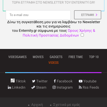
ΤΩΡΑ ΕΓΓΡΑΦΗ ΣΤΟ NEWSLETTER ΤΟΥ ENTERNITY.GR!
Δίνω τη συγκατάθεση μου για να λαμβάνω το Newsletter
και τις ενημερώσεις
του Enternity.gr σύμφωνα με τους
Όρους Χρήσης &
Πολιτική Προστασίας Δεδομένων
VIDEOGAMES
MOVIES
GADGETS
FREE TIME
TOP 10
VIDEOS
Tiktok
Twitter
Facebook
Youtube
Linkedin
Steam
Instagram
Rss Feeds
Αρχική
Σχετικά με εμάς