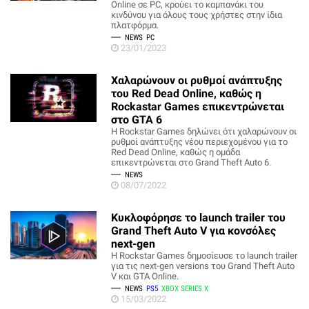
Online σε PC, κρούει το καμπανάκι του
κινδύνου για όλους τους χρήστες στην ίδια
πλατφόρμα.
NEWS
PC
23/01/2023
Χαλαρώνουν οι ρυθμοί ανάπτυξης
του Red Dead Online, καθώς η
Rockastar Games επικεντρώνεται
στο GTA 6
Η Rockstar Games δηλώνει ότι χαλαρώνουν οι
ρυθμοί ανάπτυξης νέου περιεχομένου για το
Red Dead Online, καθώς η ομάδα
επικεντρώνεται στο Grand Theft Auto 6.
NEWS
08/07/2022
Κυκλοφόρησε το launch trailer του
Grand Theft Auto V για κονσόλες
next-gen
Η Rockstar Games δημοσίευσε το launch trailer
για τις next-gen versions του Grand Theft Auto
V και GTA Online.
NEWS
PS5
XBOX SERIES X
15/03/2022