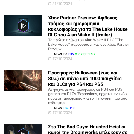
31/10/2024
Xbox Partner Preview: Άφθονος
τρόμος και ημερομηνία
κυκλοφορίας για το The Lake House
DLC του Alan Wake II (trailer)
Τα πρώτα πλάνα του Alan Wake II DLC “The
Lake House” παρουσιάστηκαν στο Xbox Partner
Preview.
NEWS
PC
PS5
XBOX SERIES X
17/10/2024
Προσφορές Halloween (έως και
80%) σε πάνω από 1000 παιχνίδια
και DLCs για PS4 και PS5
Αν ψάχνετε για προσφορές σε PS4 και PS5
games και DLCs/Expansions, έρχεται ένα νέο
κύμα με προσφορές για το Halloween που σας
ενδιαφέρει.
NEWS
PS4
PS5
17/10/2024
Στο The Bad Guys: Haunted Heist οι
κακοί της Dreamworks μπλέκουν σε