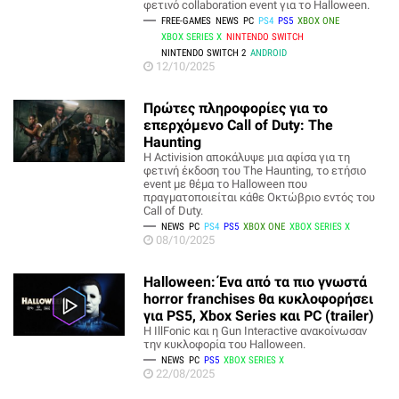
φετινό collaboration event για το Halloween.
FREE-GAMES
NEWS
PC
PS4
PS5
XBOX ONE
XBOX SERIES X
NINTENDO SWITCH
NINTENDO SWITCH 2
ANDROID
12/10/2025
Πρώτες πληροφορίες για το
επερχόμενο Call of Duty: The
Haunting
Η Activision αποκάλυψε μια αφίσα για τη
φετινή έκδοση του The Haunting, το ετήσιο
event με θέμα το Halloween που
πραγματοποιείται κάθε Οκτώβριο εντός του
Call of Duty.
NEWS
PC
PS4
PS5
XBOX ONE
XBOX SERIES X
08/10/2025
Halloween: Ένα από τα πιο γνωστά
horror franchises θα κυκλοφορήσει
για PS5, Xbox Series και PC (trailer)
Η IllFonic και η Gun Interactive ανακοίνωσαν
την κυκλοφορία του Halloween.
NEWS
PC
PS5
XBOX SERIES X
22/08/2025