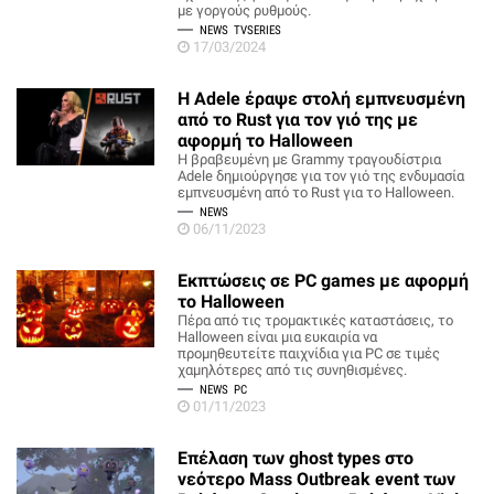
με γοργούς ρυθμούς.
NEWS
TVSERIES
17/03/2024
H Adele έραψε στολή εμπνευσμένη
από το Rust για τον γιό της με
αφορμή το Halloween
Η βραβευμένη με Grammy τραγουδίστρια
Adele δημιούργησε για τον γιό της ενδυμασία
εμπνευσμένη από το Rust για το Halloween.
NEWS
06/11/2023
Εκπτώσεις σε PC games με αφορμή
το Halloween
Πέρα από τις τρομακτικές καταστάσεις, το
Halloween είναι μια ευκαιρία να
προμηθευτείτε παιχνίδια για PC σε τιμές
χαμηλότερες από τις συνηθισμένες.
NEWS
PC
01/11/2023
Επέλαση των ghost types στο
νεότερο Mass Outbreak event των