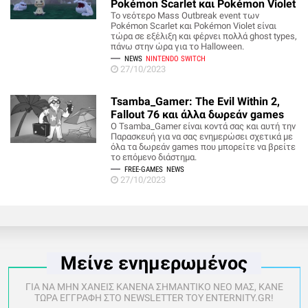
Pokémon Scarlet και Pokémon Violet
Το νεότερο Mass Outbreak event των
Pokémon Scarlet και Pokémon Violet είναι
τώρα σε εξέλιξη και φέρνει πολλά ghost types,
πάνω στην ώρα για το Halloween.
NEWS
NINTENDO SWITCH
27/10/2023
Tsamba_Gamer: The Evil Within 2,
Fallout 76 και άλλα δωρεάν games
O Tsamba_Gamer είναι κοντά σας και αυτή την
Παρασκευή για να σας ενημερώσει σχετικά με
όλα τα δωρεάν games που μπορείτε να βρείτε
το επόμενο διάστημα.
FREE-GAMES
NEWS
27/10/2023
Μείνε ενημερωμένος
ΓΙΑ ΝΑ ΜΗΝ ΧΑΝΕΙΣ ΚΑΝΕΝΑ ΣΗΜΑΝΤΙΚΟ ΝΕΟ ΜΑΣ, ΚΑΝΕ
ΤΩΡΑ ΕΓΓΡΑΦΗ ΣΤΟ NEWSLETTER ΤΟΥ ENTERNITY.GR!