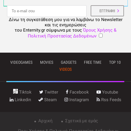
Δίνω τη συγκατάθεση μου για να λαμβάνω το Newsletter
και τις ενημερώσεις
του Enternity.gr σύμφωνα με τους
Όρους Χρήσης &
Πολιτική Προστασίας Δεδομένων
VIDEOGAMES
MOVIES
GADGETS
FREE TIME
TOP 10
VIDEOS
Tiktok
Twitter
Facebook
Youtube
Linkedin
Steam
Instagram
Rss Feeds
Αρχική
Σχετικά με εμάς
Όροι Χρήσης & Πολιτική Προστασίας Δεδομένων