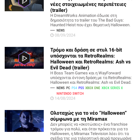
νέες στοιχειωμένες περιπέτειες
(trailer)
Η DreamWorks Animation έδωσε στη
δημοσιότητα το trailer του The Bad Guys:
Haunted Heist που έχει θεματική Halloween.
NEWS
08/09/2024
Τρόμο και δράση σε στυλ 16-bit
υπόσχονται τα RetroRealms:
Halloween και RetroRealms: Ash vs
Evil Dead (trailer)
Η Boss Team Games και η WayForward
υπόσχονται έντονη δράση με τα RetroRealms:
Halloween και RetroRealms: Ash vs Evil Dead.
NEWS
PC
PS4
PS5
XBOX ONE
XBOX SERIES X
NINTENDO SWITCH
14/08/2024
Ολοταχώς για το νέο “Halloween”
σύμφωνα με τη Miramax
Δεν μπορείς να «σκοτώσεις» ένα franchise
τρόμου για πολύ, και όταν πρόκειται για το
Halloween, η Miramax Television λέει ότι τα
σχέδια της για τηλεοπτική σειρά προχωράνε