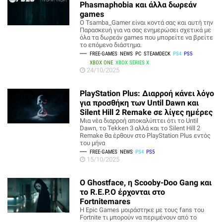
Phasmaphobia και άλλα δωρεάν
games
O Tsamba_Gamer είναι κοντά σας και αυτή την
Παρασκευή για να σας ενημερώσει σχετικά με
όλα τα δωρεάν games που μπορείτε να βρείτε
το επόμενο διάστημα.
FREE-GAMES
NEWS
PC
STEAMDECK
PS4
PS5
XBOX ONE
XBOX SERIES X
24/10/2025
PlayStation Plus: Διαρροή κάνει λόγο
για προσθήκη των Until Dawn και
Silent Hill 2 Remake σε λίγες ημέρες
Μια νέα διαρροή αποκαλύπτει ότι το Until
Dawn, το Tekken 3 αλλά και το Silent Hill 2
Remake θα έρθουν στο PlayStation Plus εντός
του μήνα
FREE-GAMES
NEWS
PS4
PS5
15/10/2025
O Ghostface, η Scooby-Doo Gang και
το R.E.P.O έρχονται στο
Fortnitemares
H Epic Games μοιράστηκε με τους fans του
Fortnite τι μπορούν να περιμένουν από το