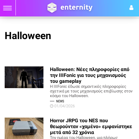
Halloween
Halloween: Νέες πληροφορίες από
την IIIFonic για τους μηχανισμούς
του gameplay
Η IIIFonic έδωσε σημαντικές πληροφορίες
σχετικά με τους μηχανισμούς επιβίωσης στον
κόσμο του Halloween.
NEWS
01/04/2026
Horror JRPG του NES που
θεωρούνταν «χαμένο» εμφανίστηκε
μετά από 32 χρόνια
Την ημέρα του Halloween, μια πλήρως