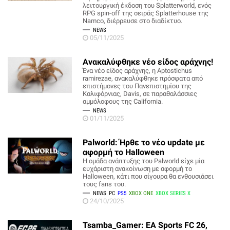
λειτουργική έκδοση του Splatterworld, ενός
RPG spin-off της σειράς Splatterhouse της
Namco, διέρρευσε στο διαδίκτυο.
NEWS
05/11/2025
Ανακαλύφθηκε νέο είδος αράχνης!
Ένα νέο είδος αράχνης, η Aptostichus
ramirezae, ανακαλύφθηκε πρόσφατα από
επιστήμονες του Πανεπιστημίου της
Καλιφόρνιας, Davis, σε παραθαλάσσιες
αμμόλοφους της California.
NEWS
01/11/2025
Palworld: Ήρθε το νέο update με
αφορμή το Halloween
Η ομάδα ανάπτυξης του Palworld είχε μία
ευχάριστη ανακοίνωση με αφορμή το
Halloween, κάτι που σίγουρα θα ενθουσιάσει
τους fans του.
NEWS
PC
PS5
XBOX ONE
XBOX SERIES X
24/10/2025
Tsamba_Gamer: EA Sports FC 26,