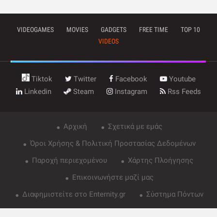
VIDEOGAMES
MOVIES
GADGETS
FREE TIME
TOP 10
VIDEOS
Tiktok
Twitter
Facebook
Youtube
Linkedin
Steam
Instagram
Rss Feeds
Αρχική
Σχετικά με εμάς
Όροι Χρήσης & Πολιτική Προστασίας Δεδομένων
Παροχή περιεχομένου
Χάρτης Πλοήγησης
Επικοινωνήστε μαζί μας
Διαφημιστείτε στο Enternity.gr
Σύστημα Πόντων