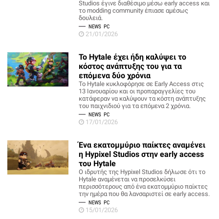
Studios έγινε διαθέσιμο μέσω early access και
το modding community έπιασε αμέσως
δουλειά.
NEWS
PC
21/01/2026
Το Hytale έχει ήδη καλύψει το
κόστος ανάπτυξης του για τα
επόμενα δύο χρόνια
Το Hytale κυκλοφόρησε σε Early Access στις
13 Ιανουαρίου και οι προπαραγγελίες του
κατάφεραν να καλύψουν τα κόστη ανάπτυξης
του παιχνιδιού για τα επόμενα 2 χρόνια.
NEWS
PC
17/01/2026
Ένα εκατομμύριο παίκτες αναμένει
η Hypixel Studios στην early access
του Hytale
Ο ιδρυτής της Hypixel Studios δήλωσε ότι το
Hytale αναμένεται να προσελκύσει
περισσότερους από ένα εκατομμύριο παίκτες
την ημέρα που θα λανσαριστεί σε early access.
NEWS
PC
15/01/2026