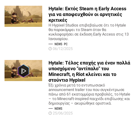
Hytale: Εκτός Steam η Early Access
για να αποφευχθούν οι αρνητικές
κριτικές
Η Hypixel Studios επιβεβαίωσε ότι το Hytale
θα παρακάμψει το Steam όταν θα
κυκλοφορήσει σε έκδοση Early Access στις 13
Ιανουαρίου.
NEWS
PC
06/12/2025
Hytale: Τέλος εποχής για έναν πολλά
υποσχόμενο "αντίπαλο" του
Minecraft, η Riot κλείνει και το
στούντιο Hypixel
Έξι χρόνια μετά το εντυπωσιακό
announcement trailer του που συγκέντρωσε
πάνω από 61 εκατομμύρια προβολές, το Hytale
– το Minecraft-inspired παιχνίδι επιβίωσης και
δημιουργίας – ακυρώθηκε οριστικά.
NEWS
25/06/2025