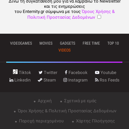
Δίνω τη συγκατάθεση μου για να λαμβάνω το Newsletter
και τις ενημερώσεις
του Enternity.gr σύμφωνα με τους
Όρους Χρήσης &
Πολιτική Προστασίας Δεδομένων
VIDEOGAMES
MOVIES
GADGETS
FREE TIME
TOP 10
VIDEOS
Tiktok
Twitter
Facebook
Youtube
Linkedin
Steam
Instagram
Rss Feeds
Αρχική
Σχετικά με εμάς
Όροι Χρήσης & Πολιτική Προστασίας Δεδομένων
Παροχή περιεχομένου
Χάρτης Πλοήγησης