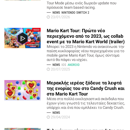
Tour Mode μέσω ενός δωρεάν update που
πρόσυεσε team based racing.
NEWS
NINTENDO SWITCH 2
23/01/2026
Mario Kart Tour: Πρώτο νέο
περιεχόμενο από το 2023, ως collab
event με το Mario Kart World (trailer)
Μπορεί το 2023 η Nintendo να ανακοίνωσε την
παύση κυκλοφορίας νέου περιεχομένου για το
mobile game Mario Kart Tour, όμως σύντομα
αυτό θα πάψει να ισχύει.
NEWS
IOS
ANDROID
20/07/2025
Μερακλής ιερέας ξόδευε τα λεφτά
της ενορίας του στο Candy Crush και
στο Mario Kart Tour
Μέσα στα πολλά εκκλησιαστικά σκάνδαλα που
έχουν γίνει γνωστά τις τελευταίες δεκαετίες,
υπάρχει και ένα που εμπλέκει το Candy Crush.
NEWS
29/04/2024