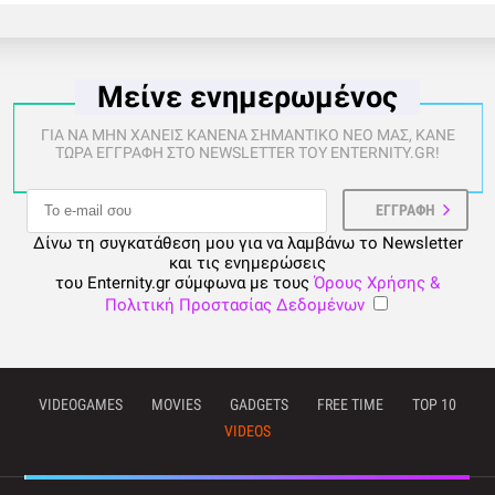
Μείνε ενημερωμένος
ΓΙΑ ΝΑ ΜΗΝ ΧΑΝΕΙΣ ΚΑΝΕΝΑ ΣΗΜΑΝΤΙΚΟ ΝΕΟ ΜΑΣ, ΚΑΝΕ
ΤΩΡΑ ΕΓΓΡΑΦΗ ΣΤΟ NEWSLETTER ΤΟΥ ENTERNITY.GR!
Δίνω τη συγκατάθεση μου για να λαμβάνω το Newsletter
και τις ενημερώσεις
του Enternity.gr σύμφωνα με τους
Όρους Χρήσης &
Πολιτική Προστασίας Δεδομένων
VIDEOGAMES
MOVIES
GADGETS
FREE TIME
TOP 10
VIDEOS