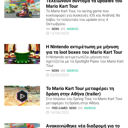
Τελειώνουν σύντομα τα updates του
Mario Kart Tour
Το Mario Kart Tour, το racing game που
κυκλοφορεί για συσκευές iOS και Android, θα
λάβει το τελευταίο του update στις 4
Οκτωβρίου.
NEWS
IOS
ANDROID
13/09/2023
Η Nintendo αντιμέτωπη με μήνυση
για τα loot boxes του Mario Kart Tour
Η Nintendo αντιμετωπίζει μήνυση που
σχετίζεται με τα Spotlight Pipes του Mario Kart
Tour.
NEWS
IOS
ANDROID
23/05/2023
Το Mario Kart Tour μεταφέρει τη
δράση στην Αθήνα (trailer)
Στο πλαίσιο του Spring Tour, το Mario Kart Tour
μεταφέρει τη δράση στην Αθήνα.
FREE-GAMES
NEWS
IOS
ANDROID
14/04/2023
Ανακοινώθηκε νέα διαδρομή για το