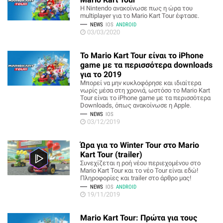
Η Nintendo ανακοίνωσε πως η ώρα του
multiplayer για το Mario Kart Tour έφτασε.
NEWS
IOS
ANDROID
03/03/2020
Το Mario Kart Tour είναι το iPhone
game με τα περισσότερα downloads
για το 2019
Μπορεί να μην κυκλοφόρησε και ιδιαίτερα
νωρίς μέσα στη χρονιά, ωστόσο το Mario Kart
Tour είναι το iPhone game με τα περισσότερα
Downloads, όπως ανακοίνωσε η Apple.
NEWS
IOS
03/12/2019
Ώρα για το Winter Tour στο Mario
Kart Tour (trailer)
Συνεχίζεται η ροή νέου περιεχομένου στο
Mario Kart Tour και το νέο Tour είναι εδώ!
Πληροφορίες και trailer στο άρθρο μας!
NEWS
IOS
ANDROID
19/11/2019
Mario Kart Tour: Πρώτα για τους