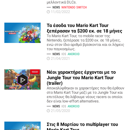
μελλοντικά DLCs.
NEWS
NINTENDO SWITCH
11/02/2022
Τα έσοδα του Mario Kart Tour
ξεπέρασαν τα $200 εκ. σε 18 μήνες
Το Mario Kart Tour, τo mobile racer της
Nintendo, ξεπέρασε τα $200 εκ. σε 18 μήνες,
ενώ στον ίδιο αριθμό βρίσκονται και οι λήψεις
του παγκοσμίως.
NEWS
IOS
ANDROID
21/04/2021
Νέοι χαρακτήρες έρχονται με το
Jungle Tour του Mario Kart Tour
(trailer)
Αποκαλύφθηκαν οι χαρακτήρες που θα έρθουν
στο Mario Kart Tour μαζί με το Jungle Tour και
επιτέλους θα λάβουμε νέους racers οι οποίοι
δεν είναι low-effort alternatives.
NEWS
IOS
ANDROID
21/05/2020
Στις 8 Μαρτίου το multiplayer του
Mario Kart Tour