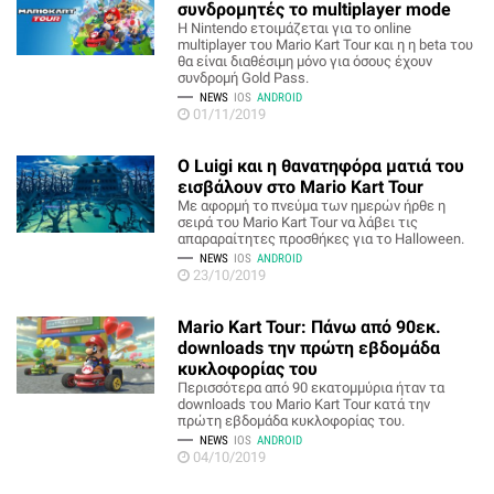
συνδρομητές το multiplayer mode
Η Nintendo ετοιμάζεται για το online
multiplayer του Mario Kart Tour και η η beta του
θα είναι διαθέσιμη μόνο για όσους έχουν
συνδρομή Gold Pass.
NEWS
IOS
ANDROID
01/11/2019
O Luigi και η θανατηφόρα ματιά του
εισβάλουν στο Mario Kart Tour
Με αφορμή το πνεύμα των ημερών ήρθε η
σειρά του Mario Kart Tour να λάβει τις
απαραραίτητες προσθήκες για το Halloween.
NEWS
IOS
ANDROID
23/10/2019
Mario Kart Tour: Πάνω από 90εκ.
downloads την πρώτη εβδομάδα
κυκλοφορίας του
Περισσότερα από 90 εκατομμύρια ήταν τα
downloads του Mario Kart Tour κατά την
πρώτη εβδομάδα κυκλοφορίας του.
NEWS
IOS
ANDROID
04/10/2019