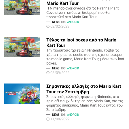
Mario Kart Tour
H Nintendo ανακοίνωσε ότι το Piranha Plant
Cove είναι η επόμενη διαδρομή που θα
προστεθεί στο Mario Kart Tour.
NEWS
IOS
ANDROID
02/02/2023
Τέλος τα loot boxes από το Mario
Kart Tour
Την τελευταία τριετία η Nintendo, τρίβει τα
χέρια της με τα έσοδα που της έχει αποφέρει
το mobile game, Mario Kart Tour, μέσω των loot
boxes.
NEWS
IOS
ANDROID
08/09/2022
Σημαντικές αλλαγές στο Mario Kart
Tour τον Σεπτέμβρη
Σημαντικές αλλαγές φέρνει η Nintendo, στο
spin-off παιχνίδι της σειράς Mario Kart, για τις
φορητές συσκευές, Mario Kart Tour, εντός του
Σεπτέμβρη.
NEWS
IOS
ANDROID
11/08/2022