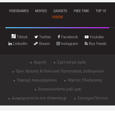
VIDEOGAMES
MOVIES
GADGETS
FREE TIME
TOP 10
VIDEOS
Tiktok
Twitter
Facebook
Youtube
Linkedin
Steam
Instagram
Rss Feeds
Αρχική
Σχετικά με εμάς
Όροι Χρήσης & Πολιτική Προστασίας Δεδομένων
Παροχή περιεχομένου
Χάρτης Πλοήγησης
Επικοινωνήστε μαζί μας
Διαφημιστείτε στο Enternity.gr
Σύστημα Πόντων