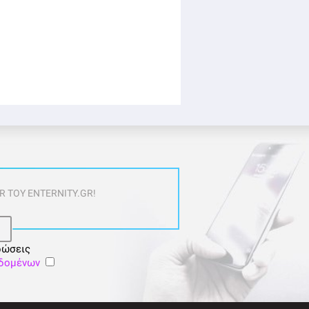
 ΤΟΥ ENTERNITY.GR!
ρώσεις
εδομένων