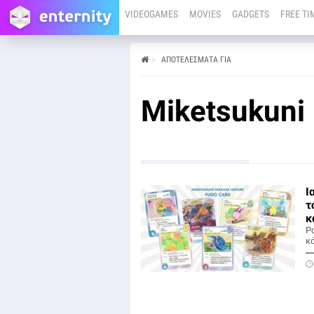
VIDEOGAMES
MOVIES
GADGETS
FREE TI
ΑΠΟΤΕΛΕΣΜΑΤΑ ΓΙΑ
Miketsukuni
Ι
τ
κ
P
κ