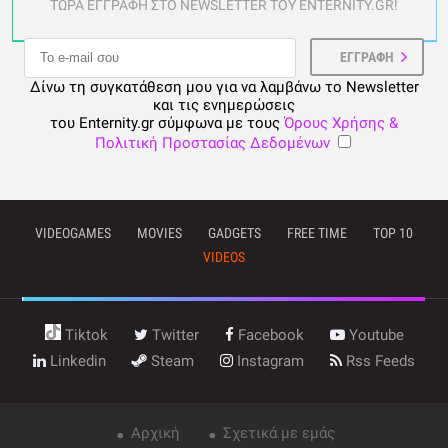
ΤΩΡΑ ΕΓΓΡΑΦΗ ΣΤΟ NEWSLETTER ΤΟΥ ENTERNITY.GR!
Δίνω τη συγκατάθεση μου για να λαμβάνω το Newsletter
και τις ενημερώσεις
του Enternity.gr σύμφωνα με τους
Όρους Χρήσης &
Πολιτική Προστασίας Δεδομένων
VIDEOGAMES
MOVIES
GADGETS
FREE TIME
TOP 10
VIDEOS
Tiktok
Twitter
Facebook
Youtube
Linkedin
Steam
Instagram
Rss Feeds
Αρχική
Σχετικά με εμάς