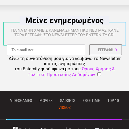
Μείνε ενημερωμένος
ΓΙΑ ΝΑ ΜΗΝ ΧΑΝΕΙΣ ΚΑΝΕΝΑ ΣΗΜΑΝΤΙΚΟ ΝΕΟ ΜΑΣ, ΚΑΝΕ
ΤΩΡΑ ΕΓΓΡΑΦΗ ΣΤΟ NEWSLETTER ΤΟΥ ENTERNITY.GR!
Δίνω τη συγκατάθεση μου για να λαμβάνω το Newsletter
και τις ενημερώσεις
του Enternity.gr σύμφωνα με τους
Όρους Χρήσης &
Πολιτική Προστασίας Δεδομένων
VIDEOGAMES
MOVIES
GADGETS
FREE TIME
TOP 10
VIDEOS