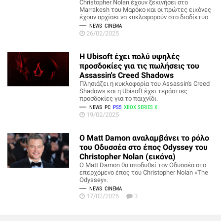
Christopher Nolan έχουν ξεκινήσει στο
Marrakesh του Μαρόκο και οι πρώτες εικόνες
έχουν αρχίσει να κυκλοφορούν στο διαδίκτυο.
NEWS
CINEMA
26/02/2025
Η Ubisoft έχει πολύ υψηλές
προσδοκίες για τις πωλήσεις του
Assassin's Creed Shadows
Πλησιάζει η κυκλοφορία του Assassin's Creed
Shadows και η Ubisoft έχει τεράστιες
προσδοκίες για το παιχνίδι.
NEWS
PC
PS5
XBOX SERIES X
19/02/2025
Ο Matt Damon αναλαμβάνει το ρόλο
του Οδυσσέα στο έπος Odyssey του
Christopher Nolan (εικόνα)
Ο Matt Damon θα υποδυθεί τον Οδυσσέα στο
επερχόμενο έπος του Christopher Nolan «The
Odyssey».
NEWS
CINEMA
17/02/2025
3