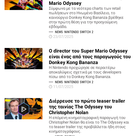
Mario Odyssey
Σύμφωνα με τα νεότερα charts των retail
πωλήσεων στο Ηνωμένο Βασίλειο, το
καινούργιο Donkey Kong Bananza βρέθηκε
στην πρώτη θέση για την προηγούμενη
εβδομάδα.
NEWS
NINTENDO SWITCH 2
23/07/2025
Ο director του Super Mario Odyssey
είναι ένας από τους παραγωγούς του
Donkey Kong Bananza
Η Nintendo προχώρησε σε περαιτέρω
αποκαλύψεις σχετικά με τους developers
πίσω από το Donkey Kong Bananza.
NEWS
NINTENDO SWITCH 2
11/07/2025
Διέρρευσε το πρώτο teaser trailer
της ταινίας The Odyssey του
Christopher Nolan
Η επόμενη κινηματογραφική παραγωγή του
Christopher Nolan θα είναι το The Odyssey και
το teaser trailer της προβάλλεται ήδη στους
κινηματογράφους.