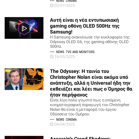
NEWS
CINEMA
02/07/2025
Αυτή είναι η νέα εντυπωσιακή
gaming οθόνη OLED 500Hz της
Samsung!
Η Samsung ανακοίνωσε την κυκλοφορία της
Odyssey OLED G6, της gaming οθόνης OLED
500Hz.
NEWS
TVS AND MONITORS
18/05/2025
The Odyssey: Η ταινία του
Christopher Nolan είναι ακόμα υπό
ανάπτυξη, αλλά η Universal ήδη την
εκθειάζει και λέει πως ο Όμηρος θα
ήταν περήφανος
Είναι λίγο πολύ γνωστό πως η επόμενη
κινηματογραφική παραγωγή του Christopher
Nolan θα είναι η μεταφορά του έργου
Οδύσσεια του Ομήρου.
NEWS
CINEMA
04/04/2025
Assassin’s Creed Shadows: