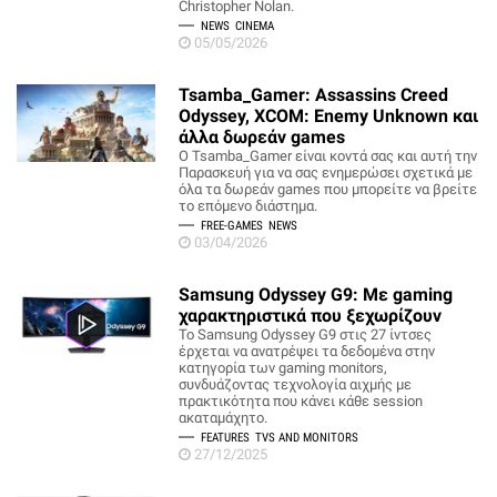
Christopher Nolan.
NEWS
CINEMA
05/05/2026
Tsamba_Gamer: Assassins Creed
Odyssey, XCOM: Enemy Unknown και
άλλα δωρεάν games
O Tsamba_Gamer είναι κοντά σας και αυτή την
Παρασκευή για να σας ενημερώσει σχετικά με
όλα τα δωρεάν games που μπορείτε να βρείτε
το επόμενο διάστημα.
FREE-GAMES
NEWS
03/04/2026
Samsung Odyssey G9: Με gaming
χαρακτηριστικά που ξεχωρίζουν
Το Samsung Odyssey G9 στις 27 ίντσες
έρχεται να ανατρέψει τα δεδομένα στην
κατηγορία των gaming monitors,
συνδυάζοντας τεχνολογία αιχμής με
πρακτικότητα που κάνει κάθε session
ακαταμάχητο.
FEATURES
TVS AND MONITORS
27/12/2025