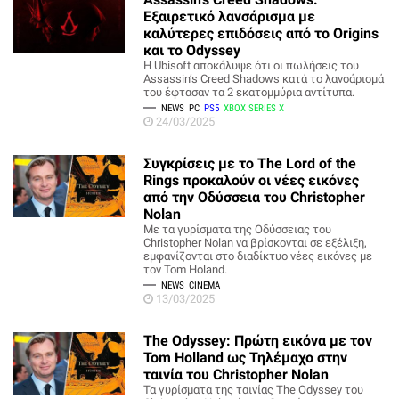
Εξαιρετικό λανσάρισμα με
καλύτερες επιδόσεις από το Origins
και το Odyssey
Η Ubisoft αποκάλυψε ότι οι πωλήσεις του
Assassin’s Creed Shadows κατά το λανσάρισμά
του έφτασαν τα 2 εκατομμύρια αντίτυπα.
NEWS
PC
PS5
XBOX SERIES X
24/03/2025
Συγκρίσεις με το The Lord of the
Rings προκαλούν οι νέες εικόνες
από την Οδύσσεια του Christopher
Nolan
Με τα γυρίσματα της Οδύσσειας του
Christopher Nolan να βρίσκονται σε εξέλιξη,
εμφανίζονται στο διαδίκτυο νέες εικόνες με
τον Tom Holand.
NEWS
CINEMA
13/03/2025
The Odyssey: Πρώτη εικόνα με τον
Tom Holland ως Τηλέμαχο στην
ταινία του Christopher Nolan
Τα γυρίσματα της ταινίας The Odyssey του