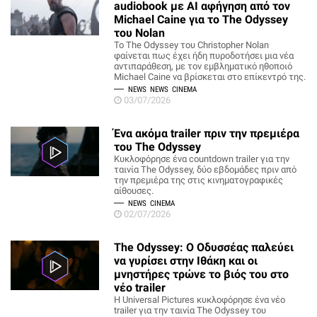
audiobook με AI αφήγηση από τον
Michael Caine για το The Odyssey
του Nolan
Το The Odyssey του Christopher Nolan
φαίνεται πως έχει ήδη πυροδοτήσει μια νέα
αντιπαράθεση, με τον εμβληματικό ηθοποιό
Michael Caine να βρίσκεται στο επίκεντρό της.
NEWS
NEWS
CINEMA
03/07/2026
Ένα ακόμα trailer πριν την πρεμιέρα
του The Odyssey
Κυκλοφόρησε ένα countdown trailer για την
ταινία The Odyssey, δύο εβδομάδες πριν από
την πρεμιέρα της στις κινηματογραφικές
αίθουσες.
NEWS
CINEMA
02/07/2026
The Odyssey: Ο Οδυσσέας παλεύει
να γυρίσει στην Ιθάκη και οι
μνηστήρες τρώνε το βιός του στο
νέο trailer
Η Universal Pictures κυκλοφόρησε ένα νέο
trailer για την ταινία The Odyssey του