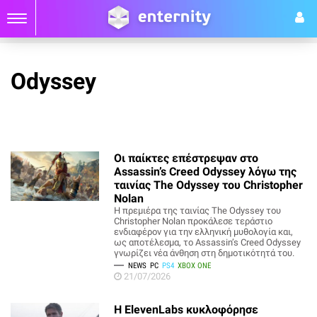
Odyssey
Οι παίκτες επέστρεψαν στο
Assassin’s Creed Odyssey λόγω της
ταινίας The Odyssey του Christopher
Nolan
Η πρεμιέρα της ταινίας The Odyssey του
Christopher Nolan προκάλεσε τεράστιο
ενδιαφέρον για την ελληνική μυθολογία και,
ως αποτέλεσμα, το Assassin’s Creed Odyssey
γνωρίζει νέα άνθηση στη δημοτικότητά του.
NEWS
PC
PS4
XBOX ONE
21/07/2026
Η ElevenLabs κυκλοφόρησε