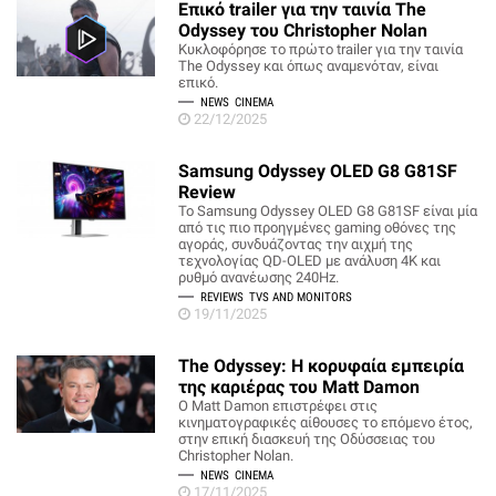
Επικό trailer για την ταινία The
Odyssey του Christopher Nolan
Κυκλοφόρησε το πρώτο trailer για την ταινία
The Odyssey και όπως αναμενόταν, είναι
επικό.
NEWS
CINEMA
22/12/2025
Samsung Odyssey OLED G8 G81SF
Review
Το Samsung Odyssey OLED G8 G81SF είναι μία
από τις πιο προηγμένες gaming οθόνες της
αγοράς, συνδυάζοντας την αιχμή της
τεχνολογίας QD-OLED με ανάλυση 4K και
ρυθμό ανανέωσης 240Hz.
REVIEWS
TVS AND MONITORS
19/11/2025
The Odyssey: Η κορυφαία εμπειρία
της καριέρας του Matt Damon
Ο Matt Damon επιστρέφει στις
κινηματογραφικές αίθουσες το επόμενο έτος,
στην επική διασκευή της Οδύσσειας του
Christopher Nolan.
NEWS
CINEMA
17/11/2025