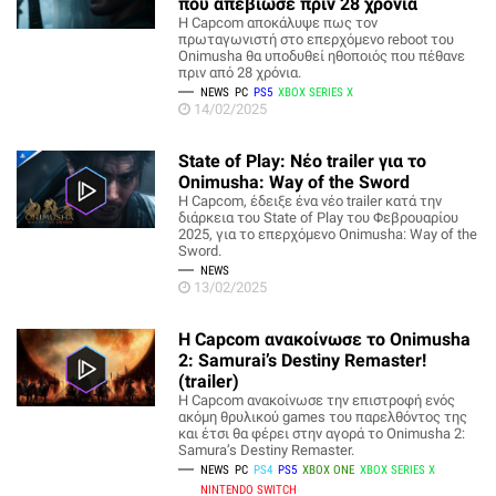
που απεβίωσε πριν 28 χρόνια
H Capcom αποκάλυψε πως τον
πρωταγωνιστή στο επερχόμενο reboot του
Onimusha θα υποδυθεί ηθοποιός που πέθανε
πριν από 28 χρόνια.
NEWS
PC
PS5
XBOX SERIES X
14/02/2025
State of Play: Νέο trailer για το
Onimusha: Way of the Sword
H Capcom, έδειξε ένα νέο trailer κατά την
διάρκεια του State of Play του Φεβρουαρίου
2025, για το επερχόμενο Onimusha: Way of the
Sword.
NEWS
13/02/2025
Η Capcom ανακοίνωσε το Onimusha
2: Samurai’s Destiny Remaster!
(trailer)
Η Capcom ανακοίνωσε την επιστροφή ενός
ακόμη θρυλικού games του παρελθόντος της
και έτσι θα φέρει στην αγορά το Onimusha 2:
Samura’s Destiny Remaster.
NEWS
PC
PS4
PS5
XBOX ONE
XBOX SERIES X
NINTENDO SWITCH