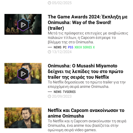
05/02/2025
The Game Awards 2024: Έκπληξη με
Onimusha: Way of the Sword!
(trailer)
Μετά τις πρόσφατες επιτυχίες με αναβιώσεις
παλαιών τίτλων, η Capcom έστρεψε το
βλέμμα της στο Onimusha.
NEWS
PC
PS5
XBOX SERIES X
13/12/2024
Onimusha: Ο Musashi Miyamoto
δείχνει τις λεπίδες του στο πρώτο
trailer της σειράς του Netflix
To Netflix δημοσίευσε το πρώτο trailer για την
επερχόμενη σειρά anime Onimusha.
NEWS
TVSERIES
20/09/2023
Netflix και Capcom ανακοίνωσαν το
anime Onimusha
Το Netflix και η Capcom ανακοίνωσαν τη σειρά
Onimusha, ένα anime που βασίζεται στην
ομώνυμη σειρά video games.