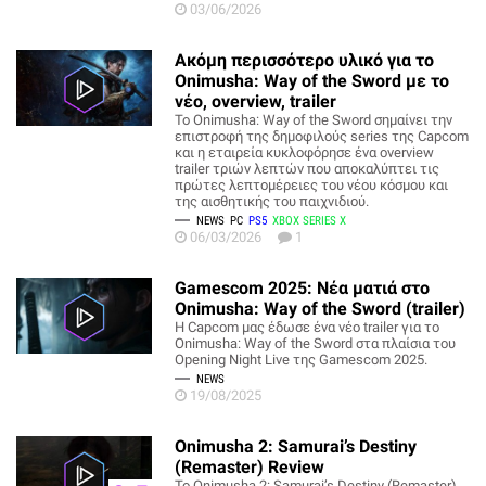
03/06/2026
Ακόμη περισσότερο υλικό για το
Onimusha: Way of the Sword με το
νέο, overview, trailer
Το Onimusha: Way of the Sword σημαίνει την
επιστροφή της δημοφιλούς series της Capcom
και η εταιρεία κυκλοφόρησε ένα overview
trailer τριών λεπτών που αποκαλύπτει τις
πρώτες λεπτομέρειες του νέου κόσμου και
της αισθητικής του παιχνιδιού.
NEWS
PC
PS5
XBOX SERIES X
06/03/2026
1
Gamescom 2025: Νέα ματιά στο
Onimusha: Way of the Sword (trailer)
Η Capcom μας έδωσε ένα νέο trailer για το
Onimusha: Way of the Sword στα πλαίσια του
Opening Night Live της Gamescom 2025.
NEWS
19/08/2025
Onimusha 2: Samurai’s Destiny
(Remaster) Review
Το Onimusha 2: Samurai’s Destiny (Remaster)