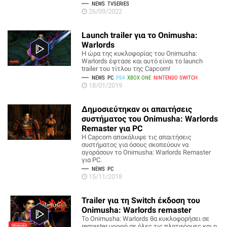
NEWS
TVSERIES
26/09/2022
Launch trailer για το Onimusha:
Warlords
Η ώρα της κυκλοφορίας του Onimusha:
Warlords έφτασε και αυτό είναι το launch
trailer του τίτλου της Capcom!
NEWS
PC
PS4
XBOX ONE
NINTENDO SWITCH
18/01/2019
Δημοσιεύτηκαν οι απαιτήσεις
συστήματος του Onimusha: Warlords
Remaster για PC
H Capcom αποκάλυψε τις απαιτήσεις
συστήματος για όσους σκοπεύουν να
αγοράσουν το Onimusha: Warlords Remaster
για PC.
NEWS
PC
15/11/2018
Trailer για τη Switch έκδοση του
Onimusha: Warlords remaster
To Onimusha: Warlords θα κυκλοφορήσει σε
remaster μορφή σε όλες τις πλατφόρμες και η