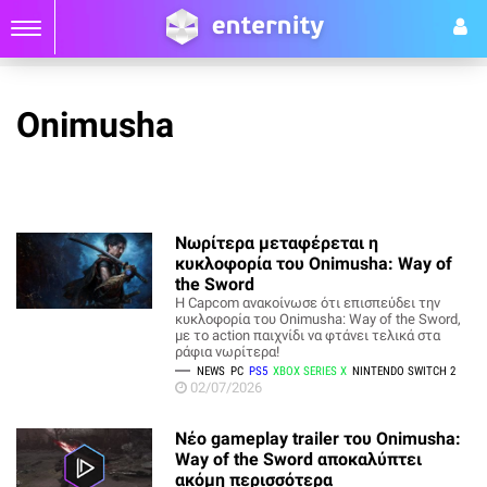
Onimusha
Νωρίτερα μεταφέρεται η
κυκλοφορία του Onimusha: Way of
the Sword
Η Capcom ανακοίνωσε ότι επισπεύδει την
κυκλοφορία του Onimusha: Way of the Sword,
με το action παιχνίδι να φτάνει τελικά στα
ράφια νωρίτερα!
NEWS
PC
PS5
XBOX SERIES X
NINTENDO SWITCH 2
02/07/2026
Νέο gameplay trailer του Onimusha:
Way of the Sword αποκαλύπτει
ακόμη περισσότερα