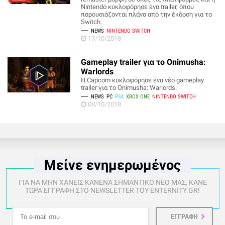
Nintendo κυκλοφόρησε ένα trailer, όπου
παρουσιάζονται πλάνα από την έκδοση για το
Switch.
NEWS
NINTENDO SWITCH
17/10/2018
Gameplay trailer για το Onimusha:
Warlords
Η Capcom κυκλοφόρησε ένα νέο gameplay
trailer για το Onimusha: Warlords.
NEWS
PC
PS4
XBOX ONE
NINTENDO SWITCH
08/10/2018
Μείνε ενημερωμένος
ΓΙΑ ΝΑ ΜΗΝ ΧΑΝΕΙΣ ΚΑΝΕΝΑ ΣΗΜΑΝΤΙΚΟ ΝΕΟ ΜΑΣ, ΚΑΝΕ
ΤΩΡΑ ΕΓΓΡΑΦΗ ΣΤΟ NEWSLETTER ΤΟΥ ENTERNITY.GR!