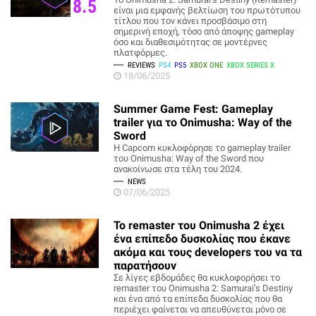
8.5
είναι μια εμφανής βελτίωση του πρωτότυπου
τίτλου που τον κάνει προσβάσιμο στη
σημερινή εποχή, τόσο από άποψης gameplay
όσο και διαθεσιμότητας σε μοντέρνες
πλατφόρμες.
REVIEWS
PS4
PS5
XBOX ONE
XBOX SERIES X
18/06/2025
Summer Game Fest: Gameplay
trailer για το Onimusha: Way of the
Sword
Η Capcom κυκλοφόρησε το gameplay trailer
του Onimusha: Way of the Sword που
ανακοίνωσε στα τέλη του 2024.
NEWS
07/06/2025
Το remaster του Onimusha 2 έχει
ένα επίπεδο δυσκολίας που έκανε
ακόμα και τους developers του να τα
παρατήσουν
Σε λίγες εβδομάδες θα κυκλοφορήσει το
remaster του Onimusha 2: Samurai’s Destiny
και ένα από τα επίπεδα δυσκολίας που θα
περιέχει φαίνεται να απευθύνεται μόνο σε