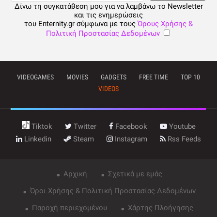
Δίνω τη συγκατάθεση μου για να λαμβάνω το Newsletter
και τις ενημερώσεις
του Enternity.gr σύμφωνα με τους
Όρους Χρήσης &
Πολιτική Προστασίας Δεδομένων
VIDEOGAMES
MOVIES
GADGETS
FREE TIME
TOP 10
VIDEOS
Tiktok
Twitter
Facebook
Youtube
Linkedin
Steam
Instagram
Rss Feeds
Αρχική
Σχετικά με εμάς
Όροι Χρήσης & Πολιτική Προστασίας Δεδομένων
Παροχή περιεχομένου
Χάρτης Πλοήγησης