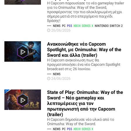
Η Capcom παρουσίασε το νέο gameplay trailer
για το Onimusha: Way of the Sword,
προσφέροντας την πιο ολοκληρωμένη μέχρι
σήμερα ματιά στο επερχόμενο παιχνίδι
δράσης!
NEWS
PC
PS5
XBOX SERIES X
NINTENDO SWITCH 2
26/06/2026
Ανακοινώθηκε νέο Capcom
Spotlight, με Onimusha: Way of the
Sword και άλλα (trailer)
Η Capcom ανακοίνωση πως θα
πραγματοποιήσει ένα νέο Capcom Spotlight
broadcast στις 26 Ιουνίου.
NEWS
24/06/2026
State of Play: Onimusha: Way of the
Sword – Νέο gameplay και
λεπτομέρειες για τον
πρωταγωνιστή από την Capcom
(trailer)
Η Capcom δημοσίευσε νέο υλικό από το
Onimusha: Way of the Sword.
NEWS
PC
PS5
XBOX SERIES X