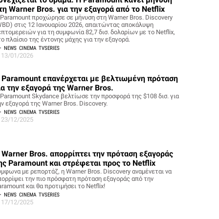
τη Warner Bros. για την εξαγορά από το Netflix
 Paramount προχώρησε σε μήνυση στη Warner Bros. Discovery
WBD) στις 12 Ιανουαρίου 2026, απαιτώντας αποκάλυψη
πτομερειών για τη συμφωνία 82,7 δισ. δολαρίων με το Netflix,
το πλαίσιο της έντονης μάχης για την εξαγορά.
NEWS
CINEMA
TVSERIES
13/01/2026
 Paramount επανέρχεται με βελτιωμένη πρόταση
ια την εξαγορά της Warner Bros.
 Paramount Skydance βελτίωσε την προσφορά της $108 δισ. για
ν εξαγορά της Warner Bros. Discovery.
NEWS
CINEMA
TVSERIES
23/12/2025
 Warner Bros. απορρίπτει την πρόταση εξαγοράς
ης Paramount και στρέφεται προς το Netflix
ύμφωνα με ρεπορτάζ, η Warner Bros. Discovery αναμένεται να
πορρίψει την πιο πρόσφατη πρόταση εξαγοράς από την
ramount και θα προτιμήσει το Netflix!
NEWS
CINEMA
TVSERIES
17/12/2025