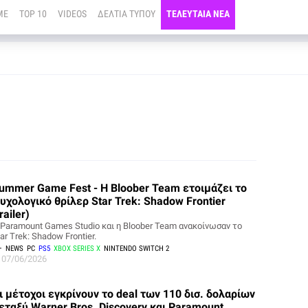
ME
TOP 10
VIDEOS
ΔΕΛΤΙΑ ΤΥΠΟΥ
ΤΕΛΕΥΤΑΙΑ ΝΕΑ
ummer Game Fest - Η Bloober Team ετοιμάζει το
υχολογικό θρίλερ Star Trek: Shadow Frontier
trailer)
 Paramount Games Studio και η Bloober Team ανακοίνωσαν το
ar Trek: Shadow Frontier.
NEWS
PC
PS5
XBOX SERIES X
NINTENDO SWITCH 2
07/06/2026
ι μέτοχοι εγκρίνουν το deal των 110 δισ. δολαρίων
εταξύ Warner Bros. Discovery και Paramount