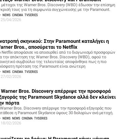
ι μέτοχοι της Warner Bros. Discovery (WBD) έδωσαν την επίσημη
γκρισή τους για τη συμφωνία συγχώνευσης με την Paramount.
NEWS
CINEMA
TVSERIES
25/04/2026
νατροπή σκηνικού: Στην Paramount καταλήγει η
arner Bros., αποσύρεται το Netflix
ο Netflix αποφάσισε να αποσυρθεί από το διαγωνισμό προσφορών
ια την απόκτηση της Warner Bros. Discovery (WBD), αφού το
ιοικητικό συμβούλιο της τελευταίας αποφάνθηκε πως η πιο
ρόσφατη πρόταση της Paramount είναι ανώτερη
NEWS
CINEMA
TVSERIES
27/02/2026
 Warner Bros. Discovery απέρριψε την προσφορά
ξαγοράς της Paramount Skydance αλλά δεν κλείνει
ην πόρτα
 Warner Bros. Discovery απέρριψε την προσφορά εξαγοράς που
ατάθεσε η Paramount Skydance ύψους 30 δολαρίων ανά μετοχή.
NEWS
NEWS
CINEMA
TVSERIES
18/02/2026
υνεχίζεται το δράμα: Η Paramount κάνει μήνυση