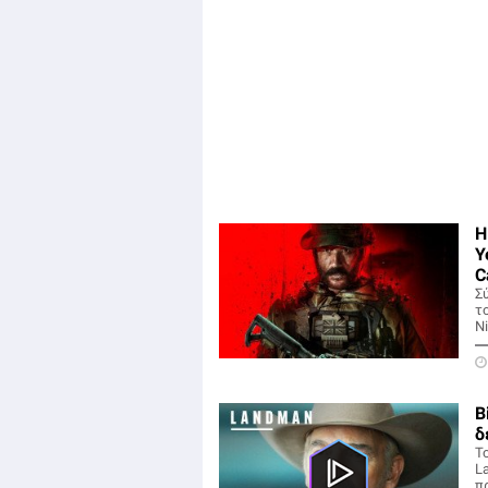
H
Y
C
Σ
το
Ni
B
δ
Τ
L
π