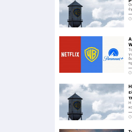
Ο
έ
Α
W
Τ
γ
δ
π
Η
ε
τ
Η
κ
Σ