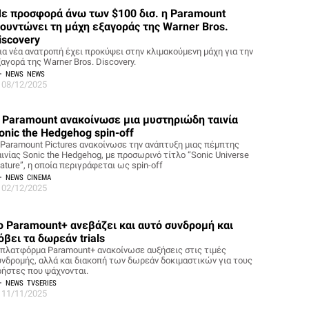
ε προσφορά άνω των $100 δισ. η Paramount
ουντώνει τη μάχη εξαγοράς της Warner Bros.
iscovery
ια νέα ανατροπή έχει προκύψει στην κλιμακούμενη μάχη για την
αγορά της Warner Bros. Discovery.
NEWS
NEWS
08/12/2025
 Paramount ανακοίνωσε μια μυστηριώδη ταινία
onic the Hedgehog spin-off
 Paramount Pictures ανακοίνωσε την ανάπτυξη μιας πέμπτης
αινίας Sonic the Hedgehog, με προσωρινό τίτλο “Sonic Universe
ature”, η οποία περιγράφεται ως spin-off
NEWS
CINEMA
02/12/2025
ο Paramount+ ανεβάζει και αυτό συνδρομή και
όβει τα δωρεάν trials
 πλατφόρμα Paramount+ ανακοίνωσε αυξήσεις στις τιμές
υνδρομής, αλλά και διακοπή των δωρεάν δοκιμαστικών για τους
ρήστες που ψάχνονται.
NEWS
TVSERIES
11/11/2025