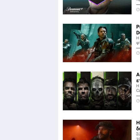
P
D
Η 
φτ
A
ε
Η
Ca
Η
δ
Σ
τα