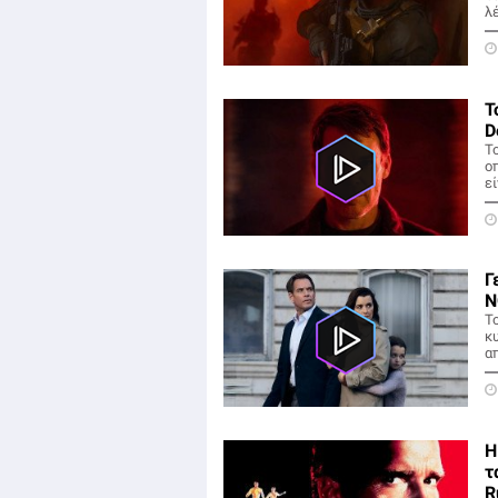
λ
Τ
D
Το
ο
ε
Γ
N
Τ
κ
α
Η
τ
R