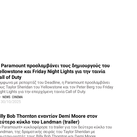
 Paramount προσλαμβάνει τους δημιουργούς του
ellowstone και Friday Night Lights για την ταινία
all of Duty
ύμφωνα με ρεπορτάζ του Deadline, η Paramount προσλαμβάνει
υς Taylor Sheridan του Yellowstone και τον Peter Berg του Friday
ght Lights για την επερχόμενη ταινία Call of Duty.
NEWS
CINEMA
30/10/2025
illy Bob Thornton εναντίον Demi Moore στον
εύτερο κύκλο του Landman (trailer)
ο Paramount+ κυκλοφόρησε το trailer για τον δεύτερο κύκλο του
andman, της δραματικής σειράς του Taylor Sheridan με
ρωταγωνιστές τους Billy Bob Thornton και Demi Moore.