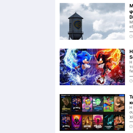
Μ
φ
D
Μ
εξ
Η
S
Η
τ
fe
Τ
κ
Η
σ
χ