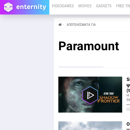
VIDEOGAMES
MOVIES
GADGETS
FREE TI
ΑΠΟΤΕΛΕΣΜΑΤΑ ΓΙΑ
Paramount
S
ψ
(
Η
St
Ο
μ