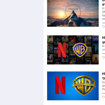
σ
Η
(
λε
σ
Η
γ
Η
τη
Η
τ
Σ
α
Pa