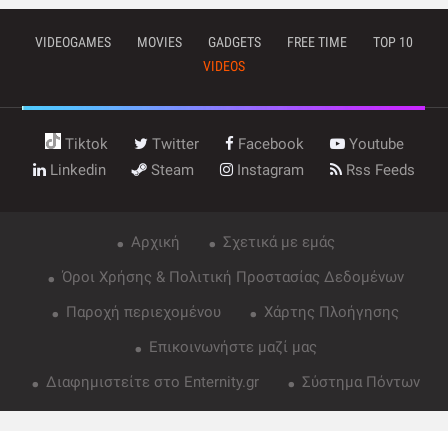
VIDEOGAMES
MOVIES
GADGETS
FREE TIME
TOP 10
VIDEOS
Tiktok
Twitter
Facebook
Youtube
Linkedin
Steam
Instagram
Rss Feeds
Αρχική
Σχετικά με εμάς
Όροι Χρήσης & Πολιτική Προστασίας Δεδομένων
Παροχή περιεχομένου
Χάρτης Πλοήγησης
Επικοινωνήστε μαζί μας
Διαφημιστείτε στο Enternity.gr
Σύστημα Πόντων