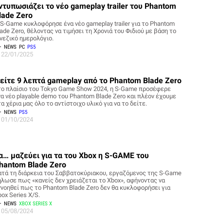
ντυπωσιάζει το νέο gameplay trailer του Phantom
lade Zero
 S-Game κυκλοφόρησε ένα νέο gameplay trailer για το Phantom
ade Zero, θέλοντας να τιμήσει τη Χρονιά του Φιδιού με βάση το
ινεζικό ημερολόγιο.
NEWS
PC
PS5
22/01/2025
είτε 9 λεπτά gameplay από το Phantom Blade Zero
το πλαίσιο του Tokyo Game Show 2024, η S-Game προσέφερε
να νέο playable demo του Phantom Blade Zero και πλέον έχουμε
α χέρια μας όλο το αντίστοιχο υλικό για να το δείτε.
NEWS
PS5
01/10/2024
α… μαζεύει για τα του Xbox η S-GAME του
hantom Blade Zero
ατά τη διάρκεια του Σαββατοκύριακου, εργαζόμενος της S-Game
ήλωσε πως «κανείς δεν χρειάζεται το Xbox», αφήνοντας να
ννοηθεί πως το Phantom Blade Zero δεν θα κυκλοφορήσει για
ox Series X/S.
NEWS
XBOX SERIES X
05/08/2024