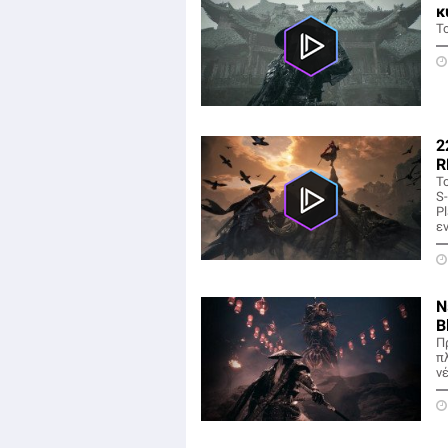
κ
Τ
2
R
Τ
S
Pl
ε
Ν
B
Π
π
ν