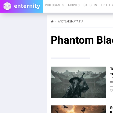
VIDEOGAMES
MOVIES
GADGETS
FREE TI
ΑΠΟΤΕΛΕΣΜΑΤΑ ΓΙΑ
Phantom Bla
Τ
τ
Τ
πα
S
B