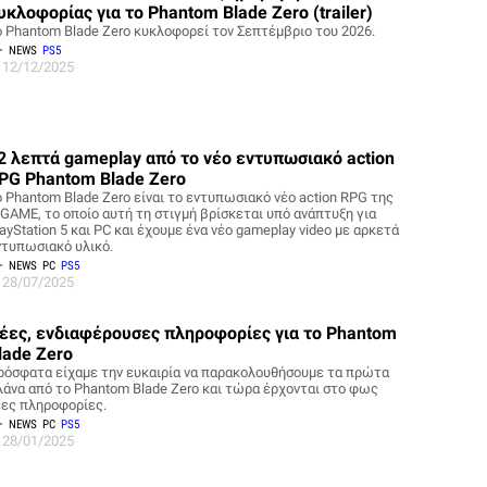
υκλοφορίας για το Phantom Blade Zero (trailer)
ο Phantom Blade Zero κυκλοφορεί τον Σεπτέμβριο του 2026.
NEWS
PS5
12/12/2025
2 λεπτά gameplay από το νέο εντυπωσιακό action
PG Phantom Blade Zero
ο Phantom Blade Zero είναι το εντυπωσιακό νέο action RPG της
-GAME, το οποίο αυτή τη στιγμή βρίσκεται υπό ανάπτυξη για
ayStation 5 και PC και έχουμε ένα νέο gameplay video με αρκετά
ντυπωσιακό υλικό.
NEWS
PC
PS5
28/07/2025
έες, ενδιαφέρουσες πληροφορίες για το Phantom
lade Zero
ρόσφατα είχαμε την ευκαιρία να παρακολουθήσουμε τα πρώτα
λάνα από το Phantom Blade Zero και τώρα έρχονται στο φως
έες πληροφορίες.
NEWS
PC
PS5
28/01/2025