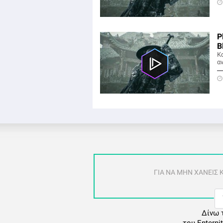
P
B
Κ
α
ΓΙΑ ΝΑ ΜΗΝ ΧΑΝΕΙΣ
Δίνω 
του Enterni