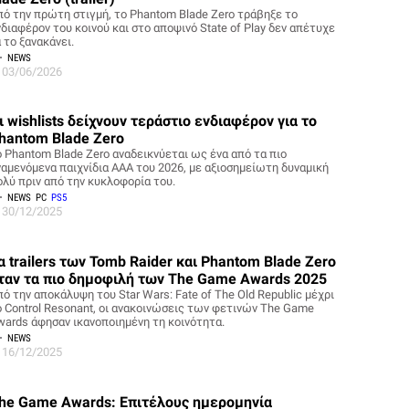
πό την πρώτη στιγμή, το Phantom Blade Zero τράβηξε το
νδιαφέρον του κοινού και στο αποψινό State of Play δεν απέτυχε
 το ξανακάνει.
NEWS
03/06/2026
ι wishlists δείχνουν τεράστιο ενδιαφέρον για το
hantom Blade Zero
ο Phantom Blade Zero αναδεικνύεται ως ένα από τα πιο
ναμενόμενα παιχνίδια AAA του 2026, με αξιοσημείωτη δυναμική
ολύ πριν από την κυκλοφορία του.
NEWS
PC
PS5
30/12/2025
α trailers των Tomb Raider και Phantom Blade Zero
ταν τα πιο δημοφιλή των The Game Awards 2025
ό την αποκάλυψη του Star Wars: Fate of The Old Republic μέχρι
ο Control Resonant, οι ανακοινώσεις των φετινών The Game
wards άφησαν ικανοποιημένη τη κοινότητα.
NEWS
16/12/2025
he Game Awards: Επιτέλους ημερομηνία