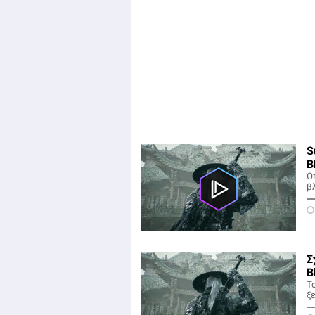
S
B
Ό
β
Σ
B
Τ
ξ