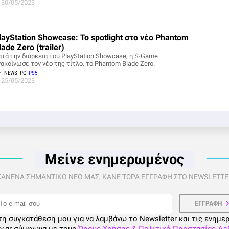
30/05/2023
layStation Showcase: Το spotlight στο νέο Phantom
lade Zero (trailer)
ατά την διάρκεια του PlayStation Showcase, η S-Game
νακοίνωσε τον νέο της τίτλο, το Phantom Blade Zero.
NEWS
PC
PS5
25/05/2023
Μείνε ενημερωμένος
 ΚΑΝΕΝΑ ΣΗΜΑΝΤΙΚΟ ΝΕΟ ΜΑΣ, ΚΑΝΕ ΤΩΡΑ ΕΓΓΡΑΦΗ ΣΤΟ NEWSLETTER
τη συγκατάθεση μου για να λαμβάνω το Newsletter και τις ενημε
ty.gr σύμφωνα με τους
Όρους Χρήσης & Πολιτική Προστασίας Δ