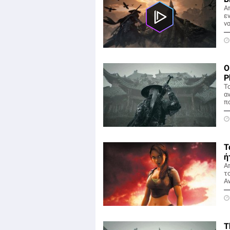
Α
ε
να
Ο
P
Τ
α
π
Τ
ή
Απ
τ
A
T