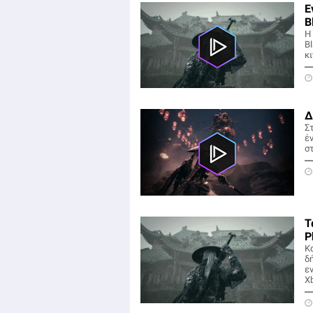
Ε
B
Η
Bl
κ
Δ
Σ
έ
στ
Τ
P
Κ
δ
ε
Xb