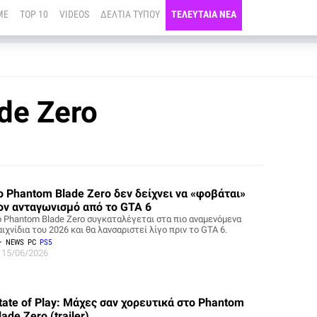
ME
TOP 10
VIDEOS
ΔΕΛΤΙΑ ΤΥΠΟΥ
ΤΕΛΕΥΤΑΙΑ ΝΕΑ
de Zero
ο Phantom Blade Zero δεν δείχνει να «φοβάται»
ον ανταγωνισμό από το GTA 6
ο Phantom Blade Zero συγκαταλέγεται στα πιο αναμενόμενα
ιχνίδια του 2026 και θα λανσαριστεί λίγο πριν το GTA 6.
NEWS
PC
PS5
15/06/2026
tate of Play: Μάχες σαν χορευτικά στο Phantom
lade Zero (trailer)