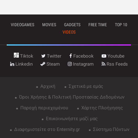
VIDEOGAMES
MOVIES
GADGETS
FREE TIME
TOP 10
VIDEOS
Tiktok
Twitter
Facebook
Youtube
Linkedin
Steam
Instagram
Rss Feeds
Αρχική
Σχετικά με εμάς
Όροι Χρήσης & Πολιτική Προστασίας Δεδομένων
Παροχή περιεχομένου
Χάρτης Πλοήγησης
Επικοινωνήστε μαζί μας
Διαφημιστείτε στο Enternity.gr
Σύστημα Πόντων